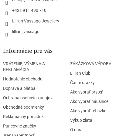
e
+421 911 490 710
Lillian Vassago Jewellery
lillian_vassago
Informácie pre vás
VRÁTENIE, VÝMENA A
ZÁKÁZKOVÁ VÝROBA
REKLAMÁCIA
Lillian Club
Hodnotenie obchodu
Časté otázky
Doprava a platba
Ako vybrať prsteň
Ochrana osobných údajov
Ako vybrať náušnice
Obchodné podmienky
Ako vybrať retiazku
Reklamačný poriadok
Výkup zlata
Puncovné značky
O nás
Transparentnosť