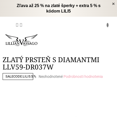
Prejsť
×
Zľava až 25 % na zlaté šperky + extra 5 % s
na
kódom LILI5
obsah
NÁKUPNÝ
KOŠÍK
ZLATÝ PRSTEŇ S DIAMANTMI
LLV59-DR037W
Priemerné
Neohodnotené
Podrobnosti hodnotenia
SALECODE:LILI5:5:%
hodnotenie
produktu
je
0,0
z
5
hviezdičiek.