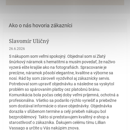
Slavomír Uličný
Hodnotenie obchodu je 5 z 5 hviezdičiek.
26.6.2026
S nákupom som veľmi spokojný. Objednal som si Zlatý
šnúrkový náramok s hematitmi a musím povedať, že naživo
vyzerá ešte krajšie ako na fotografiách. Spracovanie je
precízne, náramok pôsobí elegantne, kvalitne a výborne sa
nosí. Rád by som zároveň vyzdvihol aj zákaznícky servis.
Potreboval som upraviť objednávku a následne sa vyskytol
problém so spárovaním platby cez platobnú bránu.
Komunikácia bola počas celej doby veľmi príjemná, ochotná a
profesionálna. Všetko sa podarilo rýchlo vyriešiť a priebežne
som dostával informácie o stave objednávky. Objednávka
dorazila v sľúbenom termíne a celý priebeh nákupu bol
bezproblémový. Takto si predstavujem kvalitný e-shop a
starostlivosť o zákazníka. Ďakujem celému tímu Lillian
Vassago a určite u Vás nakúpim znova.