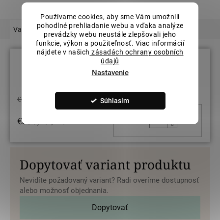
Používame cookies, aby sme Vám umožnili
pohodlné prehliadanie webu a vďaka analýze
Varianty
Podobný tovar
Hodnotenie
Súvisiaci tovar
prevádzky webu neustále zlepšovali jeho
funkcie, výkon a použiteľnosť. Viac informácií
nájdete v našich
zásadách ochrany osobních
údajů
Veľkosť prsteňov: 54
Nastavenie
€1 120,29
Súhlasím
DO KOŠ
€896,23
/ ks
Dopytovať variant produktu
Nevidíte požadovaný variant? Radi overíme dostupnosť
alebo možnosť objednania.
Dopytovať