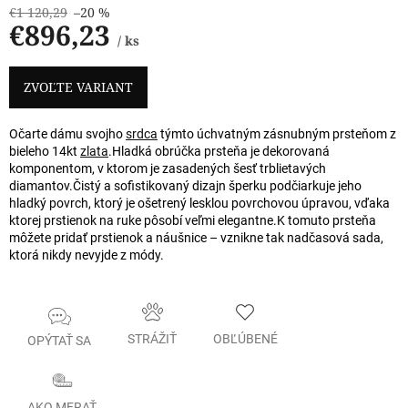
€1 120,29
–20 %
€896,23
/ ks
Jednotková
cena:
ZVOĽTE VARIANT
Očarte dámu svojho
srdca
týmto úchvatným zásnubným prsteňom z
bieleho 14kt
zlata
.
Hladká obrúčka prsteňa je dekorovaná
komponentom, v ktorom je zasadených šesť trblietavých
diamantov.
Čistý a sofistikovaný dizajn šperku podčiarkuje jeho
hladký povrch, ktorý je ošetrený lesklou povrchovou úpravou, vďaka
ktorej prstienok na ruke pôsobí veľmi elegantne.
K tomuto prsteňa
môžete pridať prstienok a náušnice – vznikne tak nadčasová sada,
ktorá nikdy nevyjde z módy.
STRÁŽIŤ
OBĽÚBENÉ
OPÝTAŤ SA
AKO MERAŤ