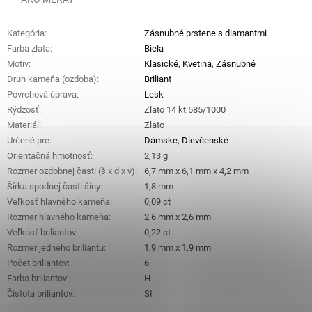
Kategória
:
Zásnubné prstene s diamantmi
Farba zlata
:
Biela
Motív
:
Klasické
,
Kvetina
,
Zásnubné
Druh kameňa (ozdoba)
:
Briliant
Povrchová úprava
:
Lesk
Rýdzosť
:
Zlato 14 kt 585/1000
Materiál
:
Zlato
Určené pre
:
Dámske
,
Dievčenské
Orientačná hmotnosť
:
2,13 g
Rozmer ozdobnej časti (š x d x v)
:
6,7 mm x 6,1 mm x 4,2 mm
Šírka spodnej časti šíny
:
1,8 mm
Veľkosť hlavného kameňa
:
0,09 ct
Rozmer hlavného kameňa
:
2,6 mm x 2,6 mm
Veľkosť briliantov
:
0,22 ct
Rozmer jedného briliantu
:
1,9 mm x 1,9 mm
Počet briliantov
:
6
Farba briliantov
:
H
Čistota briliantov
:
SI