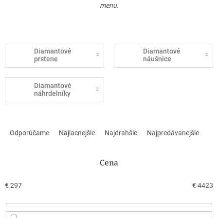
menu.
Diamantové
Diamantové
prstene
náušnice
Diamantové
náhrdelníky
R
a
Odporúčame
Najlacnejšie
Najdrahšie
Najpredávanejšie
d
e
n
Cena
i
e
€
297
€
4423
p
r
o