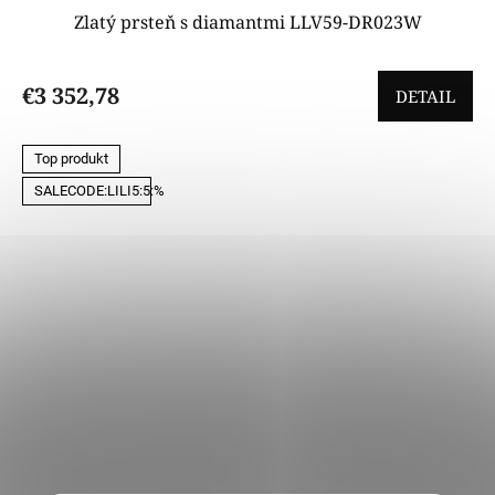
Zlatý prsteň s diamantmi LLV59-DR023W
€3 352,78
DETAIL
Top produkt
SALECODE:LILI5:5:%