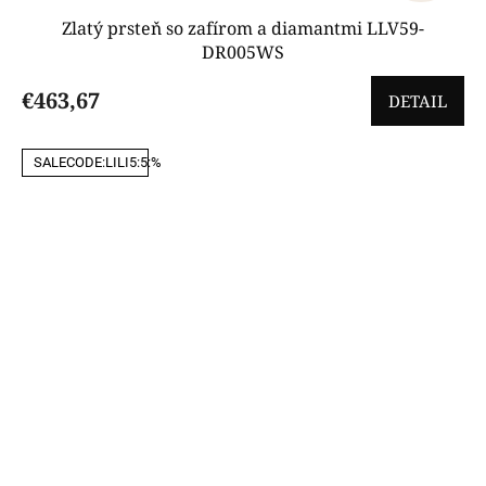
Zlatý prsteň so zafírom a diamantmi LLV59-
DR005WS
€463,67
DETAIL
SALECODE:LILI5:5:%