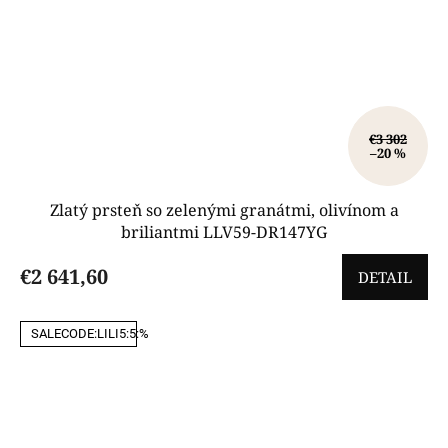
€3 302
–20 %
Zlatý prsteň so zelenými granátmi, olivínom a
briliantmi LLV59-DR147YG
€2 641,60
DETAIL
SALECODE:LILI5:5:%