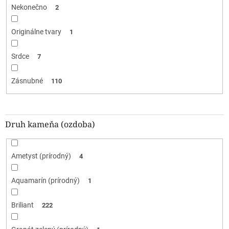
Nekonečno
2
Originálne tvary
1
Srdce
7
Zásnubné
110
Druh kameňa (ozdoba)
Ametyst (prírodný)
4
Aquamarín (prírodný)
1
Briliant
222