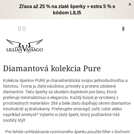
Prejsť
×
Zľava až 25 % na zlaté šperky + extra 5 % s
na
kódom LILI5
obsah
NÁKUPNÝ
KOŠÍK
Diamantová kolekcia Pure
Kolekcia šperkov PURE je charakteristická svojou jednoduchosťou a
čistotou.
Tvoria ju zlaté náušnice, prívesky a prstene zdobené
diamantmi.
Tieto šperky sú skvelým doplnkom pre ženu, ktorá
preferuje minimalizmus a eleganciu.
Každý kúsok je vyrobený z
prvotriednych materiálov: žlté a biele zlato dopĺňajú okrem diamantov
mnohokrát aj drahokamy.
Preferujete smaragd, zafír, rubín alebo
napríklad ametyst?
Vyberte si zlatý šperk, ktorý podčiarkne Váš
osobitý štýl!
Pre ľahšie vyhľadávanie vysnívaného šperku použite filter v bočnom