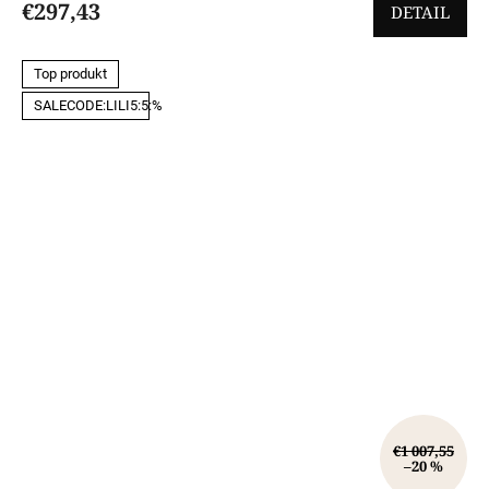
€297,43
DETAIL
Top produkt
SALECODE:LILI5:5:%
€1 007,55
–20 %