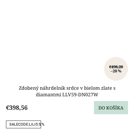
€498,20
–20 %
Zdobený náhrdelník srdce v bielom zlate s
diamantmi LLV59-DN027W
€398,56
DO KOŠÍKA
SALECODE:LILI5:5:%