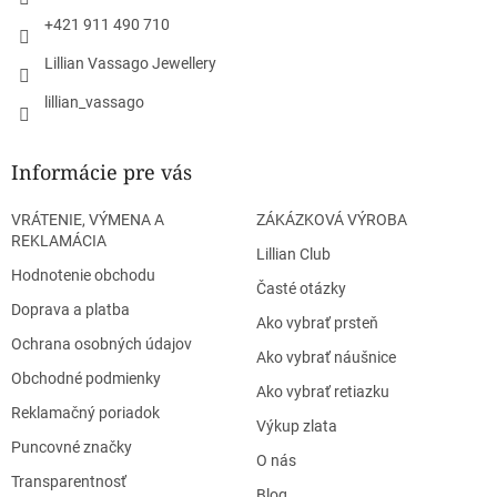
e
k
y
+421 911 490 710
v
Lillian Vassago Jewellery
ý
p
lillian_vassago
i
s
u
Informácie pre vás
VRÁTENIE, VÝMENA A
ZÁKÁZKOVÁ VÝROBA
REKLAMÁCIA
Lillian Club
Hodnotenie obchodu
Časté otázky
Doprava a platba
Ako vybrať prsteň
Ochrana osobných údajov
Ako vybrať náušnice
Obchodné podmienky
Ako vybrať retiazku
Reklamačný poriadok
Výkup zlata
Puncovné značky
O nás
Transparentnosť
Blog