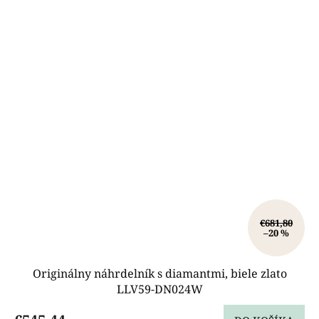
€681,80
–20 %
Originálny náhrdelník s diamantmi, biele zlato
LLV59-DN024W