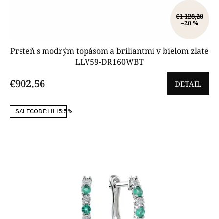
€1 128,20
–20 %
Prsteň s modrým topásom a briliantmi v bielom zlate
LLV59-DR160WBT
€902,56
DETAIL
SALECODE:LILI5:5:%