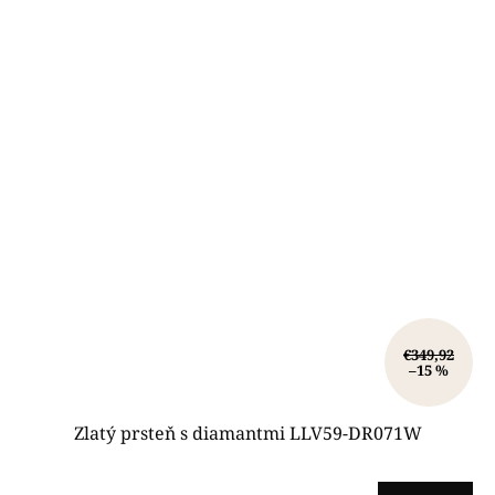
€349,92
–15 %
Zlatý prsteň s diamantmi LLV59-DR071W