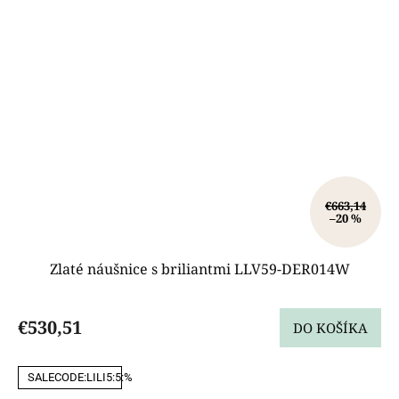
€663,14
–20 %
Zlaté náušnice s briliantmi LLV59-DER014W
€530,51
DO KOŠÍKA
SALECODE:LILI5:5:%