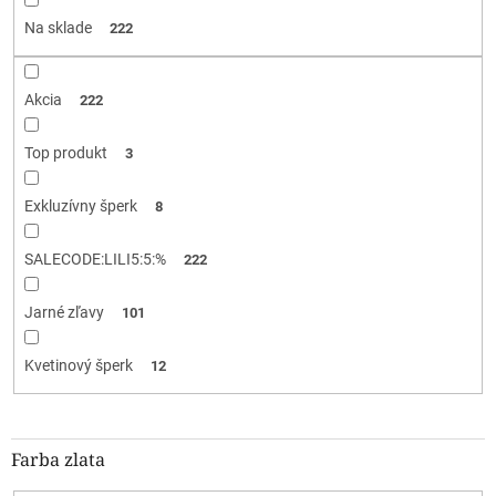
d
Na sklade
222
u
k
t
Akcia
222
o
v
Top produkt
3
Exkluzívny šperk
8
SALECODE:LILI5:5:%
222
Jarné zľavy
101
Kvetinový šperk
12
Farba zlata