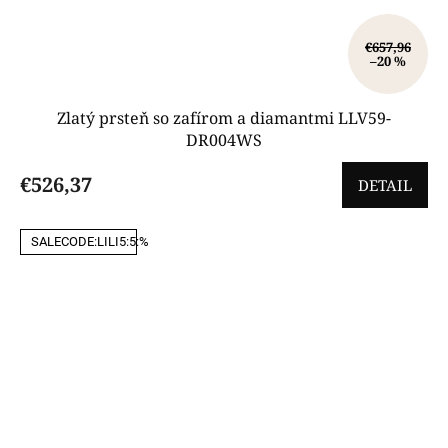
€657,96
–20 %
Zlatý prsteň so zafírom a diamantmi LLV59-
DR004WS
€526,37
DETAIL
SALECODE:LILI5:5:%