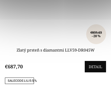
€859,63
–20 %
Zlatý prsteň s diamantmi LLV59-DR045W
€687,70
DETAIL
SALECODE:LILI5:5:%