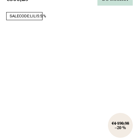
SALECODE:LILI5:5:%
€4 190,98
–20 %