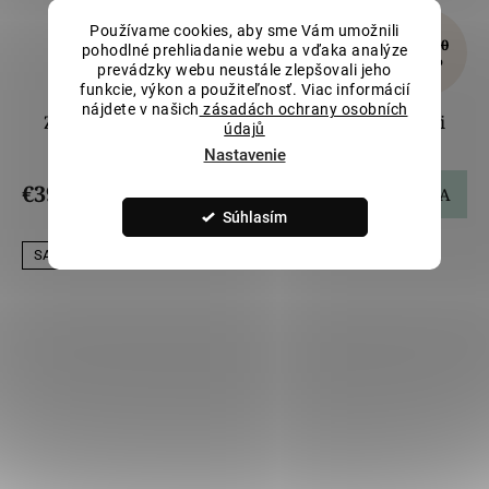
Používame cookies, aby sme Vám umožnili
€488,20
pohodlné prehliadanie webu a vďaka analýze
–20 %
prevádzky webu neustále zlepšovali jeho
funkcie, výkon a použiteľnosť. Viac informácií
nájdete v našich
zásadách ochrany osobních
Zdobený náhrdelník z bieleho zlata s diamantmi
údajů
LLV59-DN023W
Nastavenie
€390,56
DO KOŠÍKA
Súhlasím
SALECODE:LILI5:5:%