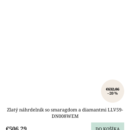
€632,86
–20 %
Zlatý náhrdelník so smaragdom a diamantmi LLV59-
DN008WEM
€506,29
DO KOŠÍKA