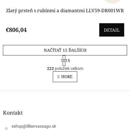
Zlatý prsteň s rubínmi a diamantmi LLV59-DR001WR
€806,04
DETAIL
NAČÍTAŤ 15 ĎALŠÍCH
S
1
15
t
O
r
222
položiek celkom
v
á
l
HORE
n
á
k
o
d
v
Z
a
a
c
á
n
i
p
i
e
ä
e
Kontakt
p
t
r
i
v
eshop
@
lillianvassago.sk