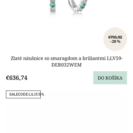
€795,92
–20 %
Zlaté náušnice so smaragdom a briliantmi LLV59-
DER032WEM
€636,74
DO KOŠÍKA
SALECODE:LILI5:5:%