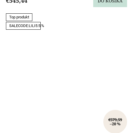
€545,44
DO KOŠÍKA
Top produkt
SALECODE:LILI5:5:%
€579,59
–20 %