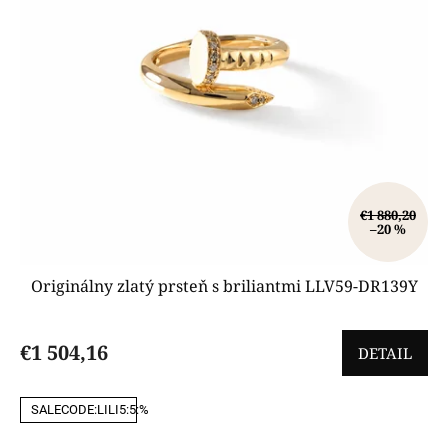
€1 880,20
–20 %
Originálny zlatý prsteň s briliantmi LLV59-DR139Y
€1 504,16
DETAIL
SALECODE:LILI5:5:%