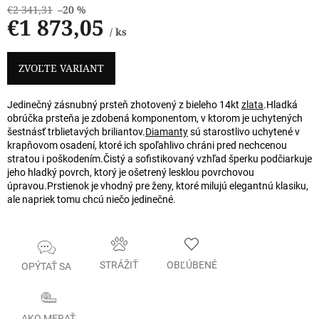
€2 341,31
–20 %
€1 873,05
/ ks
Jednotková
cena:
ZVOĽTE VARIANT
Jedinečný zásnubný prsteň zhotovený z bieleho 14kt
zlata
.
Hladká
obrúčka prsteňa je zdobená komponentom, v ktorom je uchytených
šestnásť trblietavých briliantov.
Diamanty
sú starostlivo uchytené v
krapňovom osadení, ktoré ich spoľahlivo chráni pred nechcenou
stratou i poškodením.
Čistý a sofistikovaný vzhľad šperku podčiarkuje
jeho hladký povrch, ktorý je ošetrený lesklou povrchovou
úpravou.
Prstienok je vhodný pre ženy, ktoré milujú elegantnú klasiku,
ale napriek tomu chcú niečo jedinečné.
STRÁŽIŤ
OBĽÚBENÉ
OPÝTAŤ SA
AKO MERAŤ