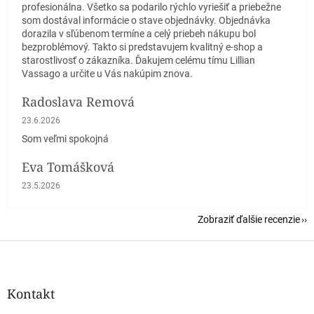
profesionálna. Všetko sa podarilo rýchlo vyriešiť a priebežne
som dostával informácie o stave objednávky. Objednávka
dorazila v sľúbenom termíne a celý priebeh nákupu bol
bezproblémový. Takto si predstavujem kvalitný e-shop a
starostlivosť o zákazníka. Ďakujem celému tímu Lillian
Vassago a určite u Vás nakúpim znova.
Radoslava Remová
Hodnotenie obchodu je 5 z 5 hviezdičiek.
23.6.2026
Som veľmi spokojná
Eva Tomášková
Hodnotenie obchodu je 5 z 5 hviezdičiek.
23.5.2026
Zobraziť ďalšie recenzie
Z
á
p
ä
Kontakt
t