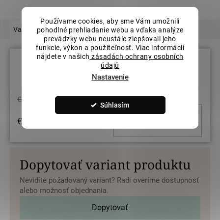
Používame cookies, aby sme Vám umožnili
Varianty
Podobný tovar
Hodnotenie
pohodlné prehliadanie webu a vďaka analýze
prevádzky webu neustále zlepšovali jeho
funkcie, výkon a použiteľnosť. Viac informácií
nájdete v našich
zásadách ochrany osobních
údajů
Veľkosť prsteňov: 54
Nastavenie
€2 341,31
Súhlasím
DO KOŠ
€1 873,05
/ ks
Dopytovať variant produktu
Nevidíte požadovaný variant? Radi overíme dostupnosť
alebo možnosť objednania.
Dopytovať