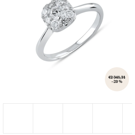
€2 341,31
–20 %