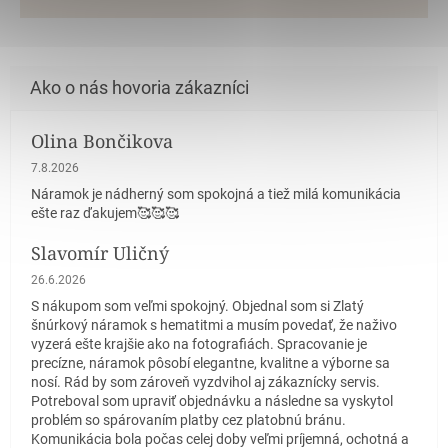
Olina Bončikova
Hodnotenie obchodu je 5 z 5 hviezdičiek.
7.8.2026
Náramok je nádherný som spokojná a tiež milá komunikácia
ešte raz ďakujem🥰🥰🥰
Slavomír Uličný
Hodnotenie obchodu je 5 z 5 hviezdičiek.
26.6.2026
S nákupom som veľmi spokojný. Objednal som si Zlatý
šnúrkový náramok s hematitmi a musím povedať, že naživo
vyzerá ešte krajšie ako na fotografiách. Spracovanie je
precízne, náramok pôsobí elegantne, kvalitne a výborne sa
nosí. Rád by som zároveň vyzdvihol aj zákaznícky servis.
Potreboval som upraviť objednávku a následne sa vyskytol
problém so spárovaním platby cez platobnú bránu.
Komunikácia bola počas celej doby veľmi príjemná, ochotná a