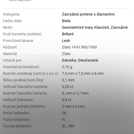
Kategória
:
Zásnubné prstene s diamantmi
Farba zlata
:
Biela
Motív
:
Geometrické tvary
,
Klasické
,
Zásnubné
Druh kameňa (ozdoba)
:
Briliant
Povrchová úprava
:
Lesk
Rýdzosť
:
Zlato 14 kt 585/1000
Materiál
:
Zlato
Určené pre
:
Dámske
,
Dievčenské
Orientačná hmotnosť
:
2,73 g
Rozmer ozdobnej časti (š x d x v)
:
7,5 mm x 7,5 mm x 6 mm
Šírka spodnej časti šíny
:
2,1 mm
Veľkosť hlavného kameňa
:
0,23 ct
Rozmer hlavného kameňa
:
3, mm x 3,7 mm
Veľkosť briliantov
:
0,3 ct
Rozmer jedného briliantu
:
2 mm x 2 mm
Počet briliantov
:
16
Farba briliantov
:
H
Čistota briliantov
:
SI , VSI