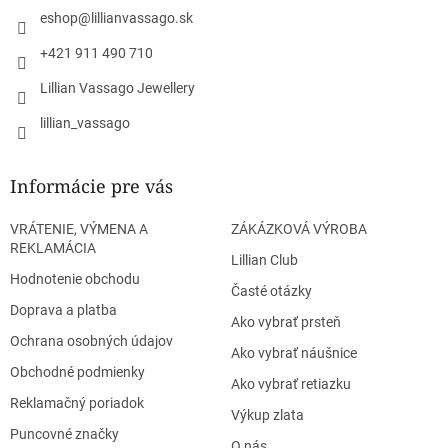
i
eshop
@
lillianvassago.sk
e
+421 911 490 710
Lillian Vassago Jewellery
lillian_vassago
Informácie pre vás
VRÁTENIE, VÝMENA A
ZÁKÁZKOVÁ VÝROBA
REKLAMÁCIA
Lillian Club
Hodnotenie obchodu
Časté otázky
Doprava a platba
Ako vybrať prsteň
Ochrana osobných údajov
Ako vybrať náušnice
Obchodné podmienky
Ako vybrať retiazku
Reklamačný poriadok
Výkup zlata
Puncovné značky
O nás