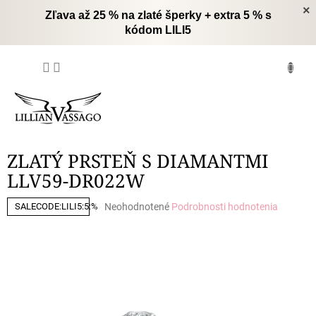
Prejsť
×
Zľava až 25 % na zlaté šperky + extra 5 % s
na
kódom LILI5
obsah
NÁKUPNÝ
KOŠÍK
ZLATÝ PRSTEŇ S DIAMANTMI
LLV59-DR022W
Priemerné
Neohodnotené
Podrobnosti hodnotenia
SALECODE:LILI5:5:%
hodnotenie
produktu
je
0,0
z
5
hviezdičiek.