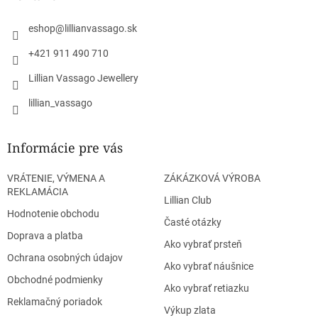
t
i
eshop
@
lillianvassago.sk
e
+421 911 490 710
Lillian Vassago Jewellery
lillian_vassago
Informácie pre vás
VRÁTENIE, VÝMENA A
ZÁKÁZKOVÁ VÝROBA
REKLAMÁCIA
Lillian Club
Hodnotenie obchodu
Časté otázky
Doprava a platba
Ako vybrať prsteň
Ochrana osobných údajov
Ako vybrať náušnice
Obchodné podmienky
Ako vybrať retiazku
Reklamačný poriadok
Výkup zlata