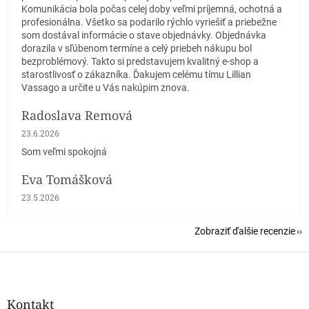
Komunikácia bola počas celej doby veľmi príjemná, ochotná a
profesionálna. Všetko sa podarilo rýchlo vyriešiť a priebežne
som dostával informácie o stave objednávky. Objednávka
dorazila v sľúbenom termíne a celý priebeh nákupu bol
bezproblémový. Takto si predstavujem kvalitný e-shop a
starostlivosť o zákazníka. Ďakujem celému tímu Lillian
Vassago a určite u Vás nakúpim znova.
Radoslava Remová
Hodnotenie obchodu je 5 z 5 hviezdičiek.
23.6.2026
Som veľmi spokojná
Eva Tomášková
Hodnotenie obchodu je 5 z 5 hviezdičiek.
23.5.2026
Zobraziť ďalšie recenzie
Z
á
p
ä
Kontakt