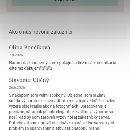
Olina Bončikova
Hodnotenie obchodu je 5 z 5 hviezdičiek.
7.8.2026
Náramok je nádherný som spokojná a tiež milá komunikácia
ešte raz ďakujem🥰🥰🥰
Slavomír Uličný
Hodnotenie obchodu je 5 z 5 hviezdičiek.
26.6.2026
S nákupom som veľmi spokojný. Objednal som si Zlatý
šnúrkový náramok s hematitmi a musím povedať, že naživo
vyzerá ešte krajšie ako na fotografiách. Spracovanie je
precízne, náramok pôsobí elegantne, kvalitne a výborne sa
nosí. Rád by som zároveň vyzdvihol aj zákaznícky servis.
Potreboval som upraviť objednávku a následne sa vyskytol
problém so spárovaním platby cez platobnú bránu.