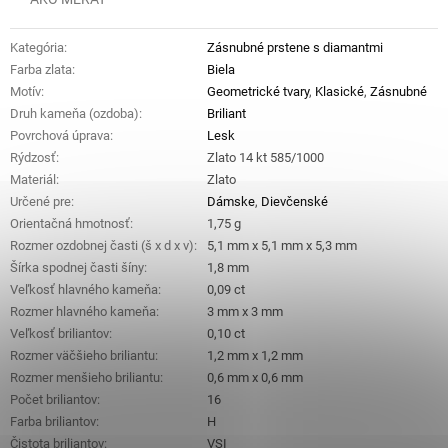
Kategória
:
Zásnubné prstene s diamantmi
Farba zlata
:
Biela
Motív
:
Geometrické tvary
,
Klasické
,
Zásnubné
Druh kameňa (ozdoba)
:
Briliant
Povrchová úprava
:
Lesk
Rýdzosť
:
Zlato 14 kt 585/1000
Materiál
:
Zlato
Určené pre
:
Dámske
,
Dievčenské
Orientačná hmotnosť
:
1,75 g
Rozmer ozdobnej časti (š x d x v)
:
5,1 mm x 5,1 mm x 5,3 mm
Šírka spodnej časti šíny
:
1,8 mm
Veľkosť hlavného kameňa
:
0,09 ct
Rozmer hlavného kameňa
:
3 mm x 3 mm
Veľkosť briliantov
:
0,10 ct
Rozmer väčšieho briliantu
:
1,2 mm x 1,2 mm
Rozmer menšieho briliantu
:
0,6 mm x 0,6 mm
Počet briliantov
:
16
Farba briliantov
:
H
Čistota briliantov
:
VSI