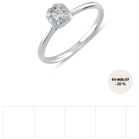
€1 068,37
–20 %