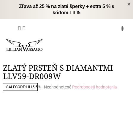
Prejsť
×
Zľava až 25 % na zlaté šperky + extra 5 % s
na
kódom LILI5
obsah
NÁKUPNÝ
KOŠÍK
ZLATÝ PRSTEŇ S DIAMANTMI
LLV59-DR009W
Priemerné
Neohodnotené
Podrobnosti hodnotenia
SALECODE:LILI5:5:%
hodnotenie
produktu
je
0,0
z
5
hviezdičiek.