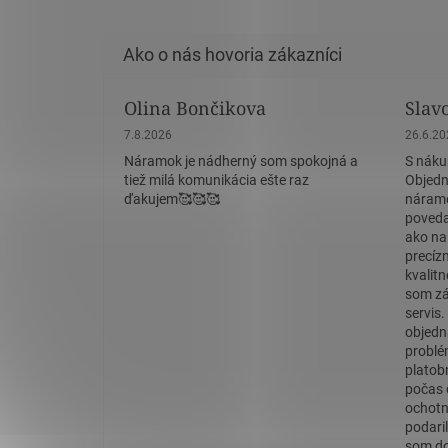
Olina Bončikova
Slav
Hodnotenie obchodu je 5 z 5 hviezdičiek.
Hodnote
7.8.2026
26.6.2
Náramok je nádherný som spokojná a
S náku
tiež milá komunikácia ešte raz
Objedn
ďakujem🥰🥰🥰
náramo
povedať
ako na
precíz
kvalit
som zá
servis
objedn
problé
platob
počas 
ochotn
podaril
som do