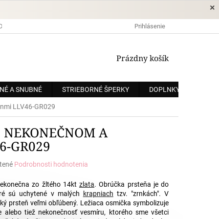
×
DOPRAVA A PLATBA
OCHRANA OSOBNÝCH ÚDAJOV
Prihlásenie
OBCHODNÉ
NÁKUPNÝ
Prázdny košík
KOŠÍK
NÉ A SNUBNÉ
STRIEBORNÉ ŠPERKY
DOPLNKY
ZÁKÁ
kónmi LLV46-GR029
 S NEKONEČNOM A
6-GR029
tené
Podrobnosti hodnotenia
e
ekonečna zo žltého 14kt
zlata
.
Obrúčka prsteňa je do
oré sú uchytené v malých
krapniach
tzv. "zrnkách". V
cký prsteň veľmi obľúbený. Ležiaca osmička symbolizuje
 alebo tiež nekonečnosť vesmíru, ktorého sme všetci