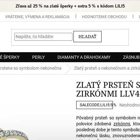
Zľava až 25 % na zlaté šperky + extra 5 % s kódom LILI5
VRÁTENIE, VÝMENA A REKLAMÁCIA
HODNOTENIE OBCHODU
HĽADAŤ
É ŠPERKY
PERLY
DIAMANTY A DRAHOKAMY
ZÁSNUB
rstene so symbolom nekonečna
Zlatý prsteň s nekonečnom a zir
ZLATÝ PRSTEŇ
ZIRKÓNMI LLV4
Priemerné
Neohodno
SALECODE:LILI5:5:%
hodnoteni
produktu
Pôvabný prsteň so symbolom n
je
polovice zdobená
zirkónmi
, kt
0,0
poslednej dobe je tento symboli
z
nekonečnú lásku, znovuzrodenie