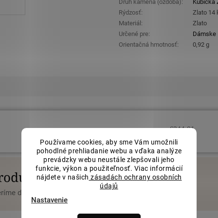
Druh kameňa (ozdoba)
:
Kubická Z
Rýdzosť
:
Zlato 14
Materiál
:
Zlato
Určené pre
:
Dámske
Orientačná hmotnosť
:
0,92 g
€244,01
Používame cookies, aby sme Vám umožnili
pohodlné prehliadanie webu a vďaka analýze
prevádzky webu neustále zlepšovali jeho
funkcie, výkon a použiteľnosť. Viac informácií
produktu
nájdete v našich
zásadách ochrany osobních
údajů
veríme dostupnosť alebo možnosť objednania.
Nastavenie