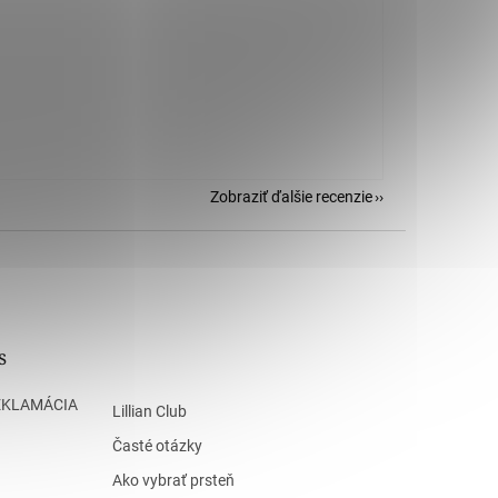
Zobraziť ďalšie recenzie
s
EKLAMÁCIA
Lillian Club
Časté otázky
Ako vybrať prsteň