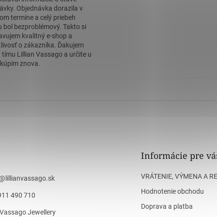
ávky. Objednávka dorazila v
om termíne a celý priebeh
 bol bezproblémový. Takto si
avujem kvalitný e-shop a
tlivosť o zákazníka. Ďakujem
 tímu Lillian Vassago a určite u
kúpim znova.
Informácie pre vá
VRÁTENIE, VÝMENA A R
@
lillianvassago.sk
Hodnotenie obchodu
911 490 710
Doprava a platba
n Vassago Jewellery