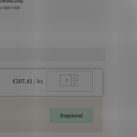
irkónia (čirá)
 kt 585/1000
DO KOŠÍKA
€207,41
/ ks
Dopytovať