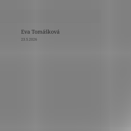
Eva Tomášková
dičiek.
Hodnotenie obchodu je 5 z 5 hviezdičiek.
23.5.2026