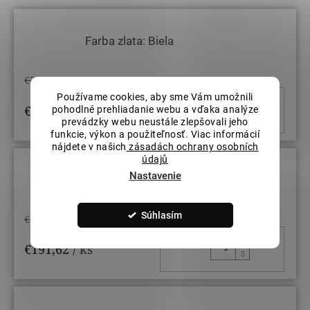
Farba zlata: Biela
€225,44
Používame cookies, aby sme Vám umožnili
DO KOŠ
€191,62
/ ks
pohodlné prehliadanie webu a vďaka analýze
prevádzky webu neustále zlepšovali jeho
funkcie, výkon a použiteľnosť. Viac informácií
nájdete v našich
zásadách ochrany osobních
údajů
Nastavenie
Farba zlata: Ružová
Súhlasím
€225,44
DO KOŠ
€191,62
/ ks