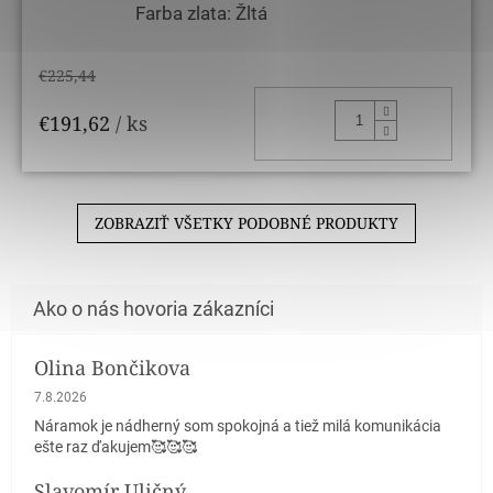
Farba zlata: Žltá
€225,44
DO KOŠ
€191,62
/ ks
ZOBRAZIŤ VŠETKY PODOBNÉ PRODUKTY
Olina Bončikova
Hodnotenie obchodu je 5 z 5 hviezdičiek.
7.8.2026
Náramok je nádherný som spokojná a tiež milá komunikácia
ešte raz ďakujem🥰🥰🥰
Slavomír Uličný