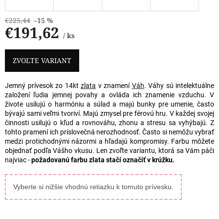
€225,44
–15 %
€191,62
/ ks
Jednotková
cena:
ZVOĽTE VARIANT
Jemný prívesok zo 14kt
zlata
v znamení
Váh
. Váhy sú intelektuálne
založení ľudia jemnej povahy a ovláda ich znamenie vzduchu. V
živote usilujú o harmóniu a súlad a majú bunky pre umenie, často
bývajú sami veľmi tvoriví. Majú zmysel pre férovú hru. V každej svojej
činnosti usilujú o kľud a rovnováhu, zhonu a stresu sa vyhýbajú. Z
tohto pramení ich príslovečná nerozhodnosť. Často si nemôžu vybrať
medzi protichodnými názormi a hľadajú kompromisy. Farbu môžete
objednať podľa Vášho vkusu. Len zvoľte variantu, ktorá sa Vám páči
najviac -
požadovanú farbu zlata stačí označiť v krúžku.
Vyberte si nižšie vhodnú retiazku k tomuto prívesku.