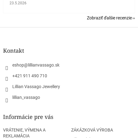
Hodnotenie obchodu je 5 z 5 hviezdičiek.
23.5.2026
Zobraziť ďalšie recenzie
Z
á
p
ä
Kontakt
t
i
eshop
@
lillianvassago.sk
e
+421 911 490 710
Lillian Vassago Jewellery
lillian_vassago
Informácie pre vás
VRÁTENIE, VÝMENA A
ZÁKÁZKOVÁ VÝROBA
REKLAMÁCIA