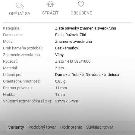
STRÁŽIŤ
OBĽÚBENÉ
OPÝTAŤ SA
Kategória
:
Zlaté prívesky znamenia zverokruhu
Farba zlata
:
Biela
,
Ružová
,
Žltá
Motív
:
Znamenie zverokruhu
Druh kameňa (ozdoba)
:
Bez kameňov
Znamenie zverokruhu
:
Váhy
Rýdzosť
:
Zlato 14 kt 585/1000
Materiál
:
Zlato
Určené pre
:
Dámske
,
Detské
,
Dievčenské
,
Unisex
Orientačná hmotnosť
:
0,85 g
Priemer prívesku
:
11 mm
Hrúbka
:
1 mm
Vnútorný rozmer očka (š x v)
:
3 mm x 5 mm
Varianty
Podobný tovar
Hodnotenie
Súvisiaci tovar