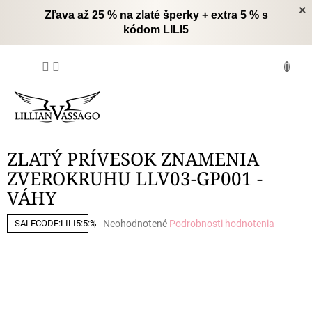
Prejsť
×
Zľava až 25 % na zlaté šperky + extra 5 % s
na
kódom LILI5
obsah
NÁKUPNÝ
KOŠÍK
ZLATÝ PRÍVESOK ZNAMENIA
ZVEROKRUHU LLV03-GP001 -
VÁHY
Priemerné
Neohodnotené
Podrobnosti hodnotenia
SALECODE:LILI5:5:%
hodnotenie
produktu
je
0,0
z
5