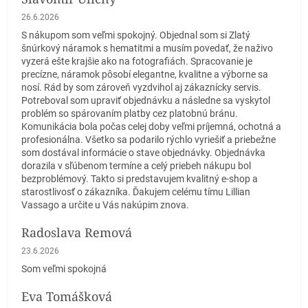
Hodnotenie obchodu je 5 z 5 hviezdičiek.
26.6.2026
S nákupom som veľmi spokojný. Objednal som si Zlatý
šnúrkový náramok s hematitmi a musím povedať, že naživo
vyzerá ešte krajšie ako na fotografiách. Spracovanie je
precízne, náramok pôsobí elegantne, kvalitne a výborne sa
nosí. Rád by som zároveň vyzdvihol aj zákaznícky servis.
Potreboval som upraviť objednávku a následne sa vyskytol
problém so spárovaním platby cez platobnú bránu.
Komunikácia bola počas celej doby veľmi príjemná, ochotná a
profesionálna. Všetko sa podarilo rýchlo vyriešiť a priebežne
som dostával informácie o stave objednávky. Objednávka
dorazila v sľúbenom termíne a celý priebeh nákupu bol
bezproblémový. Takto si predstavujem kvalitný e-shop a
starostlivosť o zákazníka. Ďakujem celému tímu Lillian
Vassago a určite u Vás nakúpim znova.
Radoslava Remová
Hodnotenie obchodu je 5 z 5 hviezdičiek.
23.6.2026
Som veľmi spokojná
Eva Tomášková