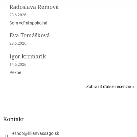
Radoslava Remová
Hodnotenie obchodu je 5 z 5 hviezdičiek.
23.6.2026
Som veľmi spokojná
Eva Tomášková
Hodnotenie obchodu je 5 z 5 hviezdičiek.
23.5.2026
Igor krcmarik
Hodnotenie obchodu je 5 z 5 hviezdičiek.
14.5.2026
Pekne
Zobraziť ďalšie recenzie
Z
á
p
ä
Kontakt
t
i
eshop
@
lillianvassago.sk