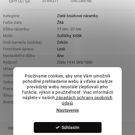
STRÁŽIŤ
OBĽÚBENÉ
OPÝTAŤ SA
Kategória
:
Zlaté šnúrkové náramky
Farba zlata
:
Žltá
Dĺžka náramku
:
17 cm - 27 cm
Motív
:
Guľôčky
,
Krížik
Druh kameňa (ozdoba)
:
Zirkón
Povrchová úprava
:
Lesk
Nastaviteľná dĺžka
:
Áno
Rýdzosť
:
Zlato 14 kt 585/1000
Určené pre
:
Dámske
,
Dievčenské
,
Unisex
Orientačná hmotnosť zlata
:
1,48 g
Používame cookies, aby sme Vám umožnili
pohodlné prehliadanie webu a vďaka analýze
Celková orientačná hmotnosť
:
2,72 g
prevádzky webu neustále zlepšovali jeho
Priemer zlatej guličky
:
4 mm
funkcie, výkon a použiteľnosť. Viac informácií
Šírka náramku
:
3,4 mm
nájdete v našich
zásadách ochrany osobních
Rozmery krížika (š x d x v)
:
7 mm x 10 mm x 2,7 mm
údajů
Nastavenie
Súhlasím
Hodnotenie
Podobný tovar