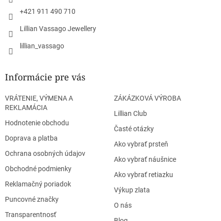
e
+421 911 490 710
Lillian Vassago Jewellery
lillian_vassago
Informácie pre vás
VRÁTENIE, VÝMENA A
ZÁKÁZKOVÁ VÝROBA
REKLAMÁCIA
Lillian Club
Hodnotenie obchodu
Časté otázky
Doprava a platba
Ako vybrať prsteň
Ochrana osobných údajov
Ako vybrať náušnice
Obchodné podmienky
Ako vybrať retiazku
Reklamačný poriadok
Výkup zlata
Puncovné značky
O nás
Transparentnosť
Blog