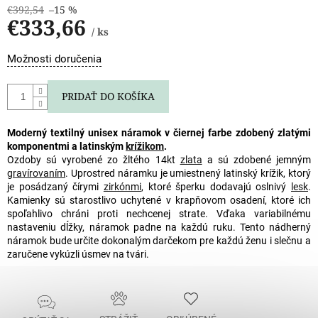
€392,54
–15 %
€333,66
/ ks
Jednotková
Možnosti doručenia
cena:
PRIDAŤ DO KOŠÍKA
Moderný textilný unisex náramok v čiernej farbe zdobený zlatými
komponentmi a latinským
krížikom
.
Ozdoby sú vyrobené zo žltého 14kt
zlata
a sú zdobené jemným
gravírovaním
. Uprostred náramku je umiestnený latinský krížik, ktorý
je posádzaný čírymi
zirkónmi
, ktoré šperku dodavajú oslnivý
lesk
.
Kamienky sú starostlivo uchytené v krapňovom osadení, ktoré ich
spoľahlivo chráni proti nechcenej strate. Vďaka variabilnému
nastaveniu dĺžky, náramok padne na každú ruku. Tento nádherný
náramok bude určite dokonalým darčekom pre každú ženu i slečnu a
zaručene vykúzli úsmev na tvári.