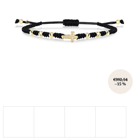
€392,54
–15 %