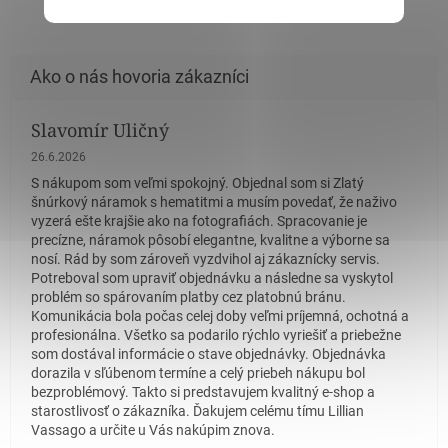
Slavomír Uličný
Hodnotenie obchodu je 5 z 5 hviezdičiek.
26.6.2026
S nákupom som veľmi spokojný. Objednal som si Zlatý
šnúrkový náramok s hematitmi a musím povedať, že naživo
vyzerá ešte krajšie ako na fotografiách. Spracovanie je
precízne, náramok pôsobí elegantne, kvalitne a výborne sa
nosí. Rád by som zároveň vyzdvihol aj zákaznícky servis.
Potreboval som upraviť objednávku a následne sa vyskytol
problém so spárovaním platby cez platobnú bránu.
Komunikácia bola počas celej doby veľmi príjemná, ochotná a
profesionálna. Všetko sa podarilo rýchlo vyriešiť a priebežne
som dostával informácie o stave objednávky. Objednávka
dorazila v sľúbenom termíne a celý priebeh nákupu bol
bezproblémový. Takto si predstavujem kvalitný e-shop a
starostlivosť o zákazníka. Ďakujem celému tímu Lillian
Vassago a určite u Vás nakúpim znova.