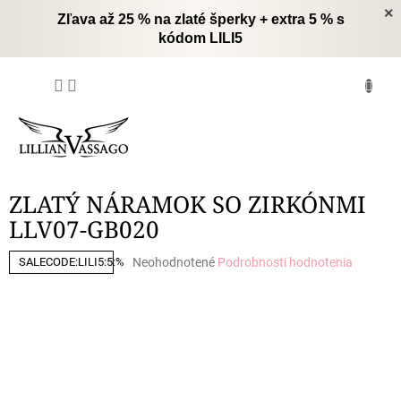
Prejsť
×
Zľava až 25 % na zlaté šperky + extra 5 % s
na
kódom LILI5
obsah
NÁKUPNÝ
KOŠÍK
ZLATÝ NÁRAMOK SO ZIRKÓNMI
LLV07-GB020
Priemerné
Neohodnotené
Podrobnosti hodnotenia
SALECODE:LILI5:5:%
hodnotenie
produktu
je
0,0
z
5
hviezdičiek.