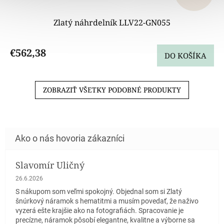
Zlatý náhrdelník LLV22-GN055
€562,38
DO KOŠÍKA
ZOBRAZIŤ VŠETKY PODOBNÉ PRODUKTY
Slavomír Uličný
Hodnotenie obchodu je 5 z 5 hviezdičiek.
26.6.2026
S nákupom som veľmi spokojný. Objednal som si Zlatý
šnúrkový náramok s hematitmi a musím povedať, že naživo
vyzerá ešte krajšie ako na fotografiách. Spracovanie je
precízne, náramok pôsobí elegantne, kvalitne a výborne sa