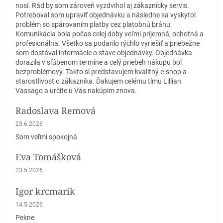
nosí. Rád by som zároveň vyzdvihol aj zákaznícky servis.
Potreboval som upraviť objednávku a následne sa vyskytol
problém so spárovaním platby cez platobnú bránu.
Komunikácia bola počas celej doby veľmi príjemná, ochotná a
profesionálna. Všetko sa podarilo rýchlo vyriešiť a priebežne
som dostával informácie o stave objednávky. Objednávka
dorazila v sľúbenom termíne a celý priebeh nákupu bol
bezproblémový. Takto si predstavujem kvalitný e-shop a
starostlivosť o zákazníka. Ďakujem celému tímu Lillian
Vassago a určite u Vás nakúpim znova.
Radoslava Remová
Hodnotenie obchodu je 5 z 5 hviezdičiek.
23.6.2026
Som veľmi spokojná
Eva Tomášková
Hodnotenie obchodu je 5 z 5 hviezdičiek.
23.5.2026
Igor krcmarik
Hodnotenie obchodu je 5 z 5 hviezdičiek.
14.5.2026
Pekne