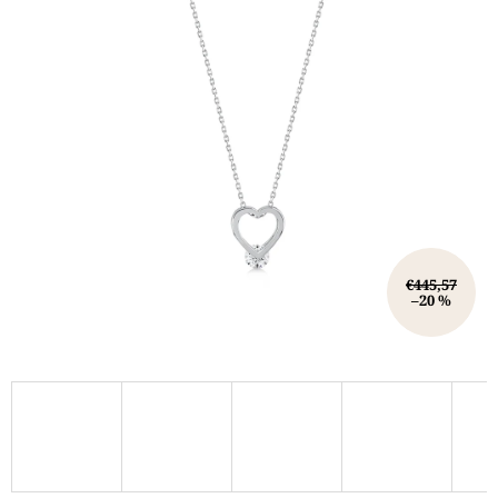
€445,57
–20 %