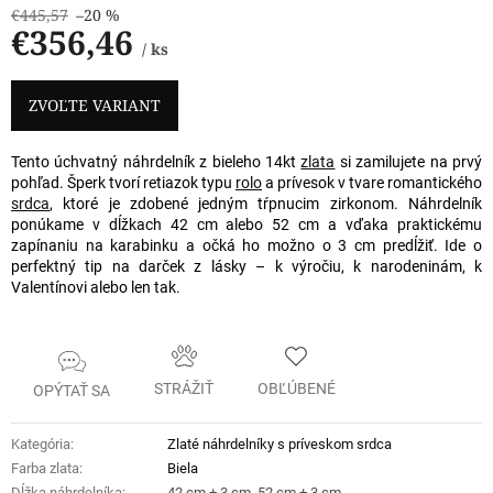
€445,57
–20 %
€356,46
/ ks
Jednotková
cena:
ZVOĽTE VARIANT
Tento úchvatný náhrdelník z bieleho 14kt
zlata
si zamilujete na prvý
pohľad. Šperk tvorí retiazok typu
rolo
a prívesok v tvare romantického
srdca
, ktoré je zdobené jedným tŕpnucim zirkonom. Náhrdelník
ponúkame v dĺžkach 42 cm alebo 52 cm a vďaka praktickému
zapínaniu na karabinku a očká ho možno o 3 cm predĺžiť. Ide o
perfektný tip na darček z lásky – k výročiu, k narodeninám, k
Valentínovi alebo len tak.
STRÁŽIŤ
OBĽÚBENÉ
OPÝTAŤ SA
Kategória
:
Zlaté náhrdelníky s príveskom srdca
Farba zlata
:
Biela
Dĺžka náhrdelníka
:
42 cm + 3 cm, 52 cm + 3 cm