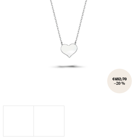
€482,70
–20 %