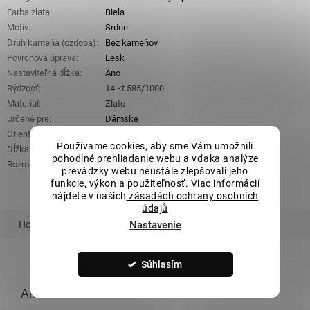
Farba zlata
:
Biela
Motív
:
Srdce
Druh kameňa (ozdoba)
:
Bez kameňov
Povrchová úprava
:
Lesk
Nastaviteľná dĺžka
:
Áno
Rýdzosť
:
14 kt 585/1000
Materiál
:
Zlato
Určené pre
:
Dámske
Orientačná hmotnosť
:
1,82 g
Používame cookies, aby sme Vám umožnili
Dĺžka náhrdelníka
:
42 cm + 3 cm
pohodlné prehliadanie webu a vďaka analýze
Rozmery prívesku
:
9 mm x 7 mm
prevádzky webu neustále zlepšovali jeho
funkcie, výkon a použiteľnosť. Viac informácií
nájdete v našich
zásadách ochrany osobních
údajů
Nastavenie
Hodnotenie
Podobný tovar
Súhlasím