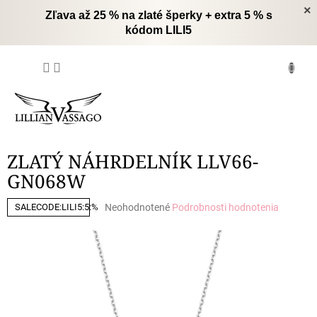
Prejsť
×
Zľava až 25 % na zlaté šperky + extra 5 % s
na
kódom LILI5
obsah
NÁKUPNÝ
KOŠÍK
ZLATÝ NÁHRDELNÍK LLV66-
GN068W
Priemerné
Neohodnotené
Podrobnosti hodnotenia
SALECODE:LILI5:5:%
hodnotenie
produktu
je
0,0
z
5
hviezdičiek.