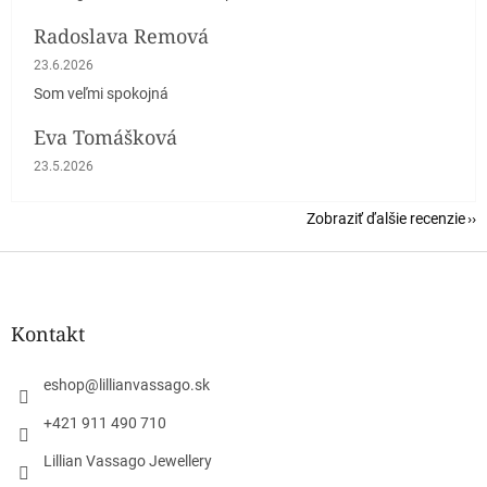
Radoslava Remová
Hodnotenie obchodu je 5 z 5 hviezdičiek.
23.6.2026
Som veľmi spokojná
Eva Tomášková
Hodnotenie obchodu je 5 z 5 hviezdičiek.
23.5.2026
Zobraziť ďalšie recenzie
Z
á
p
ä
Kontakt
t
i
eshop
@
lillianvassago.sk
e
+421 911 490 710
Lillian Vassago Jewellery