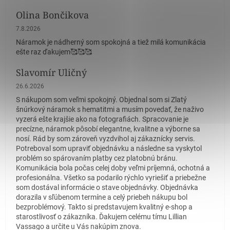
Olina Bončikova
Hodnotenie obchodu je 5 z 5 hviezdičiek.
7.8.2026
Náramok je nádherný som spokojná a tiež milá komunikácia
ešte raz ďakujem🥰🥰🥰
Slavomír Uličný
Hodnotenie obchodu je 5 z 5 hviezdičiek.
26.6.2026
S nákupom som veľmi spokojný. Objednal som si Zlatý
šnúrkový náramok s hematitmi a musím povedať, že naživo
vyzerá ešte krajšie ako na fotografiách. Spracovanie je
precízne, náramok pôsobí elegantne, kvalitne a výborne sa
nosí. Rád by som zároveň vyzdvihol aj zákaznícky servis.
Potreboval som upraviť objednávku a následne sa vyskytol
problém so spárovaním platby cez platobnú bránu.
Komunikácia bola počas celej doby veľmi príjemná, ochotná a
profesionálna. Všetko sa podarilo rýchlo vyriešiť a priebežne
som dostával informácie o stave objednávky. Objednávka
dorazila v sľúbenom termíne a celý priebeh nákupu bol
bezproblémový. Takto si predstavujem kvalitný e-shop a
starostlivosť o zákazníka. Ďakujem celému tímu Lillian
Vassago a určite u Vás nakúpim znova.