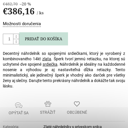
€482,70
–20 %
€386,16
/ ks
Jednotková
Možnosti doručenia
cena:
PRIDAŤ DO KOŠÍKA
Decentný náhrdelník so spojenými srdiečkami, ktorý je vyrobený z
kombinovaného 14kt
zlata
. Šperk tvorí jemnú retiazku, na ktorej sú
uchytené dve spojené
srdiečka
. Náhrdelník je ideálny na každodenné
nosenie a výhodou je aj nastaviteľná dĺžka retiazky. Tento
minimalistický, ale jedinečný šperk je vhodný ako darček pre všetky
ženy aj slečny. Darujte tento prekrásny náhrdelník a dokážte tak svoju
lásku.
STRÁŽIŤ
OBĽÚBENÉ
OPÝTAŤ SA
Kategória
:
Zlaté náhrdelníky s príveskom srdca