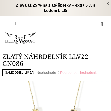
Prejsť
×
Zľava až 25 % na zlaté šperky + extra 5 % s
na
kódom LILI5
obsah
NÁKUPNÝ
KOŠÍK
ZLATÝ NÁHRDELNÍK LLV22-
GN086
Priemerné
Neohodnotené
Podrobnosti hodnotenia
SALECODE:LILI5:5:%
hodnotenie
produktu
je
0,0
z
5
hviezdičiek.