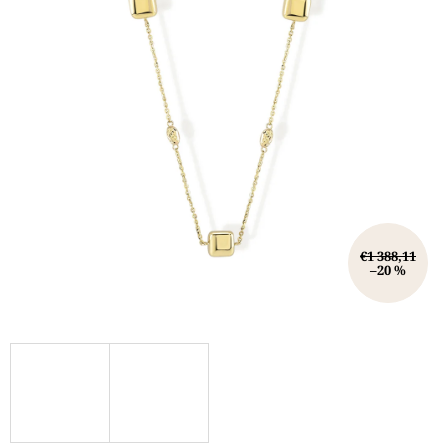
€1 388,11
–20 %