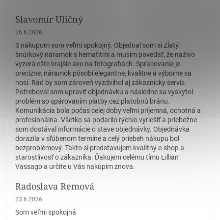
Slavomír Uličný
Hodnotenie obchodu je 5 z 5 hviezdičiek.
26.6.2026
S nákupom som veľmi spokojný. Objednal som si Zlatý
šnúrkový náramok s hematitmi a musím povedať, že naživo
vyzerá ešte krajšie ako na fotografiách. Spracovanie je
precízne, náramok pôsobí elegantne, kvalitne a výborne sa
nosí. Rád by som zároveň vyzdvihol aj zákaznícky servis.
Potreboval som upraviť objednávku a následne sa vyskytol
problém so spárovaním platby cez platobnú bránu.
Komunikácia bola počas celej doby veľmi príjemná, ochotná a
profesionálna. Všetko sa podarilo rýchlo vyriešiť a priebežne
som dostával informácie o stave objednávky. Objednávka
dorazila v sľúbenom termíne a celý priebeh nákupu bol
bezproblémový. Takto si predstavujem kvalitný e-shop a
starostlivosť o zákazníka. Ďakujem celému tímu Lillian
Vassago a určite u Vás nakúpim znova.
Radoslava Remová
Hodnotenie obchodu je 5 z 5 hviezdičiek.
23.6.2026
Som veľmi spokojná