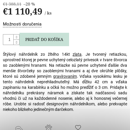
€1 388,11
–20 %
€1 110,49
/ ks
Jednotková
Možnosti doručenia
cena:
PRIDAŤ DO KOŠÍKA
Štýlový náhrdelník zo žltého 14kt
zlata
. Je tvorený retiazkou,
uprostred ktorej je pevne uchytený celozlatý prívesok v tvare štvorca
so zaoblenými hranami. Na retiazke sú pevne uchytené ďalšie dva
menšie štvorčeky so zaoblenými hranami a aj dve okrúhle plôšky,
ktoré sú zdobené jemným
gravírovaním
. Vďaka vysokému lesku je
tento náhrdelník neprehliadnuteľný. Má dĺžku 42 cm a vďaka
zapínaniu na karabínku a očká ho možno predĺžiť o 3 cm. Pridajte k
náhrdelníku prekrásny náramok a získate tak nadčasovú sadu
vhodnú či už na každodenné nosenie, alebo aj k honosnej večernej
róbe. Urobte si radosť designovým náhrdelníkom, alebo prekvapte
niekoho blízkeho jedinečným darčekom.