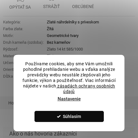
STRÁŽIŤ
OBĽÚBENÉ
OPÝTAŤ SA
Kategória
:
Zlaté náhrdelníky s príveskom
Farba zlata
:
Žltá
Motív
:
Geometrické tvary
Druh kameňa (ozdoba)
:
Bez kameňov
Rýdzosť
:
Zlato 14 kt 585/1000
Materiál
:
Zlato
Určené pre
:
Dámske
Používame cookies, aby sme Vám umožnili
pohodlné prehliadanie webu a vďaka analýze
Orientačná hmotnosť
:
5,45 g
prevádzky webu neustále zlepšovali jeho
Dĺžka retiazky
:
42 cm + 3 cm
funkcie, výkon a použiteľnosť. Viac informácií
nájdete v našich
zásadách ochrany osobních
údajů
Nastavenie
Hodnotenie
Podobný tovar
Súhlasím