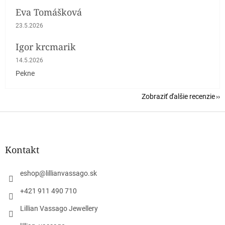
Eva Tomášková
Hodnotenie obchodu je 5 z 5 hviezdičiek.
23.5.2026
Igor krcmarik
Hodnotenie obchodu je 5 z 5 hviezdičiek.
14.5.2026
Pekne
Zobraziť ďalšie recenzie
Z
á
p
ä
Kontakt
t
i
eshop
@
lillianvassago.sk
e
+421 911 490 710
Lillian Vassago Jewellery