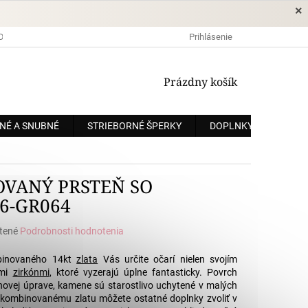
×
DOPRAVA A PLATBA
OCHRANA OSOBNÝCH ÚDAJOV
Prihlásenie
OBCHODNÉ
NÁKUPNÝ
Prázdny košík
KOŠÍK
NÉ A SNUBNÉ
STRIEBORNÉ ŠPERKY
DOPLNKY
ZÁKÁ
OVANÝ PRSTEŇ SO
6-GR064
tené
Podrobnosti hodnotenia
e
mbinovaného 14kt
zlata
Vás určite očarí nielen svojím
ymi
zirkónmi
, ktoré vyzerajú úplne fantasticky. Povrch
rchovej úprave, kamene sú starostlivo uchytené v malých
 kombinovanému zlatu môžete ostatné doplnky zvoliť v