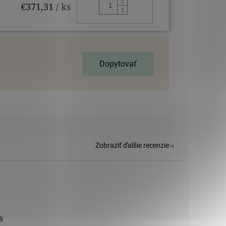
DO KOŠÍKA
€371,31
/ ks
Dopytovať
Zobraziť ďalšie recenzie
s