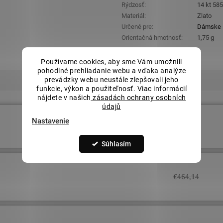
Rýdzosť
:
14 kt 58
Materiál
:
Zlato
Určené pre
:
Dámske
Orientačná hmotnosť
:
1,75 g
Používame cookies, aby sme Vám umožnili
pohodlné prehliadanie webu a vďaka analýze
prevádzky webu neustále zlepšovali jeho
funkcie, výkon a použiteľnosť. Viac informácií
nájdete v našich
zásadách ochrany osobních
údajů
Nastavenie
€464,14
Súhlasím
€464,14