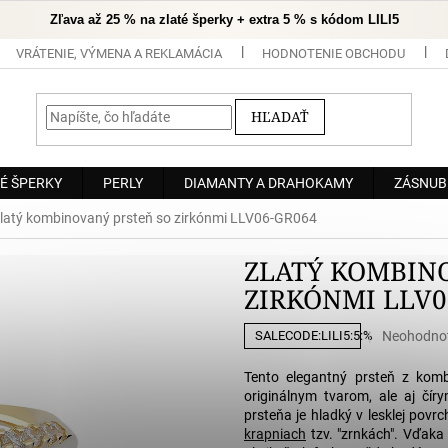
Zľava až 25 % na zlaté šperky + extra 5 % s kódom LILI5
VRÁTENIE, VÝMENA A REKLAMÁCIA
HODNOTENIE OBCHODU
HĽADAŤ
É ŠPERKY
PERLY
DIAMANTY A DRAHOKAMY
ZÁSNUB
latý kombinovaný prsteň so zirkónmi LLV06-GR064
ZLATÝ KOMBIN
ZIRKÓNMI LLV0
Priemerné
Neohodno
SALECODE:LILI5:5:%
hodnoteni
produktu
Tento elegantný prsteň z ko
je
originálnym tvarom, ale aj čír
0,0
prsteňa je hladký v lesklej pov
z
krapniach
tzv. "zrnkách". Vďaka