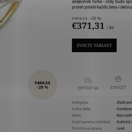
5
akejkoľvek farbe - vždy budú spo
hviezdičiek
prsteň poteší každú ženu i slečnu
€464,14
–20 %
€371,31
/ ks
Jednotková
cena:
ZVOĽTE VARIANT
€464,14
–20 %
STRÁŽIŤ
OPÝTAŤ SA
Kategória
:
Zlaté prs
Farba zlata
:
Kombino
Motív
:
Bez motí
Druh kameňa (ozdoba)
:
Kubická Z
Povrchová úprava
:
Lesk