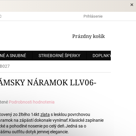
×
DOPRAVA A PLATBA
OCHRANA OSOBNÝCH ÚDAJOV
Prihlásenie
OBCHODNÉ
NÁKUPNÝ
Prázdny košík
KOŠÍK
NÉ A SNUBNÉ
STRIEBORNÉ ŠPERKY
DOPLNKY
ZÁKÁ
GB027
DÁMSKY NÁRAMOK LLV06-
tené
Podrobnosti hodnotenia
e
ovený zo žltého 14kt
zlata
s lesklou povrchovou
áramok na zápästí dokonale vynímať.
Klasické zapínanie
cké a pohodlné nosenie po celý deň.
Jedná sa o
ášmu outfitu dotyk jemnej elegancie.