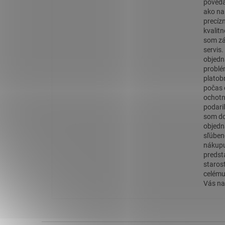
povedať
ako na
precíz
kvalit
som zá
servis
objedn
problé
platob
počas 
ochotn
podaril
som do
objedn
sľúben
nákupu
predst
staros
celému
Vás na