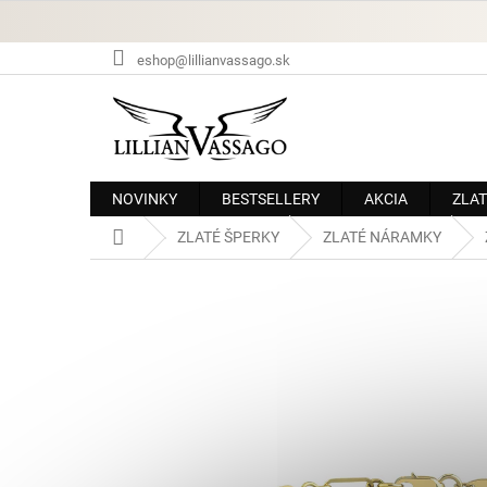
Prejsť
na
obsah
eshop@lillianvassago.sk
NOVINKY
BESTSELLERY
AKCIA
ZLAT
Domov
ZLATÉ ŠPERKY
ZLATÉ NÁRAMKY