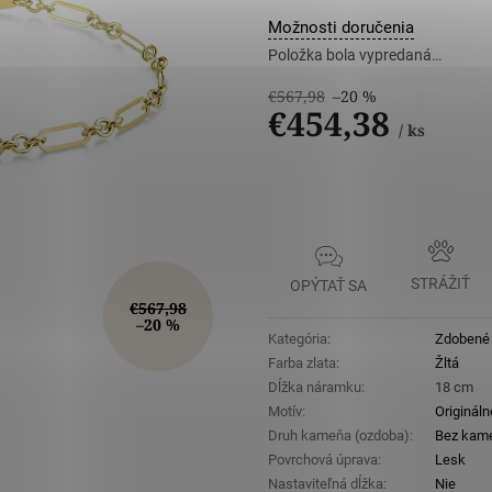
5
hviezdičiek
Možnosti doručenia
Položka bola vypredaná…
€567,98
–20 %
€454,38
/ ks
Jednotková
cena:
STRÁŽIŤ
OPÝTAŤ SA
€567,98
–20 %
Kategória
:
Zdobené 
Farba zlata
:
Žltá
Dĺžka náramku
:
18 cm
Motív
:
Origináln
Druh kameňa (ozdoba)
:
Bez kam
Povrchová úprava
:
Lesk
Nastaviteľná dĺžka
:
Nie