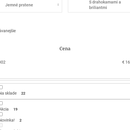
S drahokamami a
Jemné prstene
briliantmi
ávanejšie
Cena
302
€
16
Na sklade
22
Akcia
19
Novinka!
2