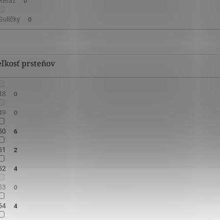
Reťaz
0
Guličky
0
ľkosť prsteňov
48
0
49
0
50
6
51
2
52
4
53
0
54
4