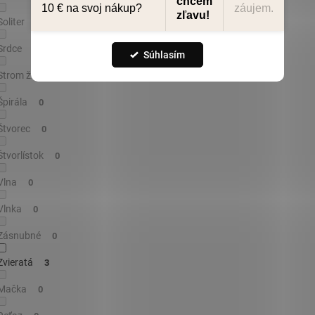
chcem
údajů
10 € na svoj nákup?
záujem.
zľavu!
Soliter
Nastavenie
0
Srdce
0
Súhlasím
Strom života
0
Špirála
0
Štvorec
0
Štvorlístok
0
Vlna
0
Vlnka
0
Zásnubné
0
Zvieratá
3
Mačka
0