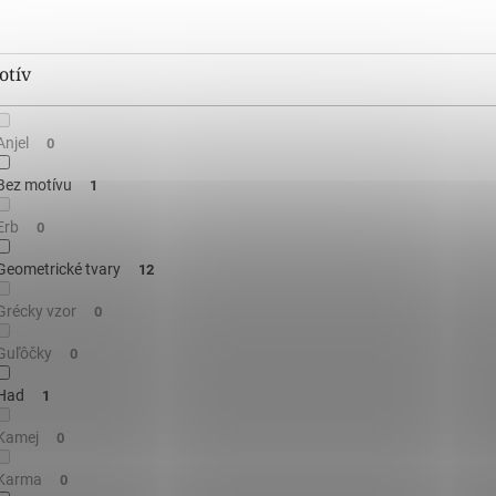
otív
Anjel
0
Bez motívu
1
Erb
0
Geometrické tvary
12
Grécky vzor
0
Guľôčky
0
Had
1
Kamej
0
Karma
0