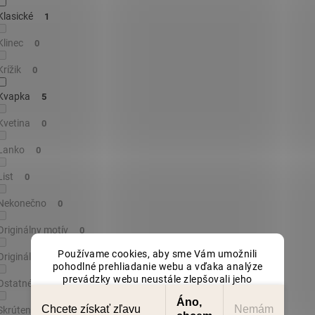
Klasické
1
Klinec
0
Krížik
0
Kvapka
5
Kvetina
0
Lanko
0
List
0
Nekonečno
0
Originálny motív
0
Používame cookies, aby sme Vám umožnili
Originálne tvary
0
pohodlné prehliadanie webu a vďaka analýze
prevádzky webu neustále zlepšovali jeho
Ostatné
0
funkcie, výkon a použiteľnosť. Viac informácií
Áno,
nájdete v našich
zásadách ochrany osobních
Chcete získať zľavu
Nemám
Skrútený
0