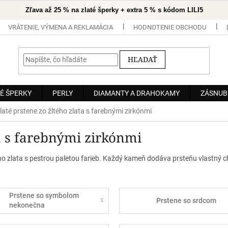
Zľava až 25 % na zlaté šperky + extra 5 % s kódom LILI5
VRÁTENIE, VÝMENA A REKLAMÁCIA
HODNOTENIE OBCHODU
HĽADAŤ
É ŠPERKY
PERLY
DIAMANTY A DRAHOKAMY
ZÁSNUB
laté prstene zo žltého zlata s farebnými zirkónmi
ta s farebnými zirkónmi
ého zlata s pestrou paletou farieb. Každý kameň dodáva prsteňu vlastný 
Prstene so symbolom
Prstene so srdcom
nekonečna