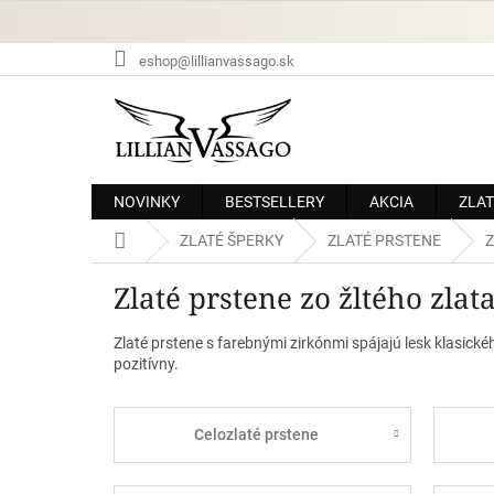
Prejsť
na
obsah
eshop@lillianvassago.sk
NOVINKY
BESTSELLERY
AKCIA
ZLAT
Domov
ZLATÉ ŠPERKY
ZLATÉ PRSTENE
Z
Zlaté prstene zo žltého zla
Zlaté prstene s farebnými zirkónmi spájajú lesk klasick
pozitívny.
Celozlaté prstene