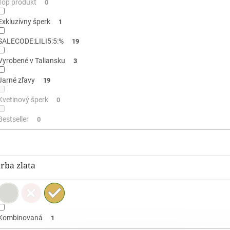
Top produkt
0
Exkluzívny šperk
1
SALECODE:LILI5:5:%
19
Vyrobené v Taliansku
3
Jarné zľavy
19
Kvetinový šperk
0
Bestseller
0
rba zlata
Kombinovaná
1