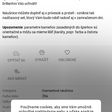
briliantov Vás uchváti!
Náušnice môžete doplniť aj o prívesok a prsteň - vznikne tak
nadčasový set, ktorý Vám bude robiť radosť aj v zamračenom dni.
Upozornenie
: parametre kameňov zasadených do šperkov sú
orientačné a môžu sa mierne líšiť (karáty, popr. farba a čistota
kameňov).
STRÁŽIŤ
OBĽÚBENÉ
OPÝTAŤ SA
AKO MERAŤ
Kategória
:
Diamantové náušnice
Farba zlata
:
Žltá
Veľkosť
:
Veľké
Používame cookies, aby sme Vám umožnili
Druh kameňa (ozdoba)
:
Briliant
,
Citrín (prírodný)
pohodlné prehliadanie webu a vďaka analýze