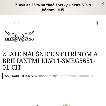
Prejsť
×
Zľava až 25 % na zlaté šperky + extra 5 % s
na
kódom LILI5
obsah
NÁKUPNÝ
KOŠÍK
ZLATÉ NÁUŠNICE S CITRÍNOM A
BRILIANTMI LLV11-SMEG5651-
01-CIT
Priemerné
Neohodnotené
Podrobnosti hodnotenia
SALECODE:LILI5:5:%
hodnotenie
produktu
je
0,0
z
5