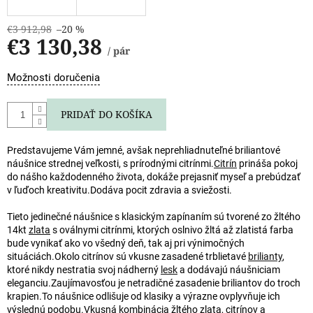
€3 912,98
–20 %
€3 130,38
/ pár
Jednotková
Možnosti doručenia
cena:
PRIDAŤ DO KOŠÍKA
Predstavujeme Vám jemné, avšak neprehliadnuteľné briliantové
náušnice strednej veľkosti, s prírodnými citrínmi.
Citrín
prináša pokoj
do nášho každodenného života, dokáže prejasniť myseľ a prebúdzať
v ľuďoch kreativitu.
Dodáva pocit zdravia a sviežosti.
Tieto jedinečné náušnice s klasickým zapínaním sú tvorené zo žltého
14kt
zlata
s oválnymi citrínmi, ktorých oslnivo žltá až zlatistá farba
bude vynikať ako vo všedný deň, tak aj pri výnimočných
situáciách.
Okolo citrínov sú vkusne zasadené trblietavé
brilianty
,
ktoré nikdy nestratia svoj nádherný
lesk
a dodávajú náušniciam
eleganciu.
Zaujímavosťou je netradičné zasadenie briliantov do troch
krapien.
To náušnice odlišuje od klasiky a výrazne ovplyvňuje ich
výslednú podobu.
Vkusná kombinácia žltého zlata, citrínov a