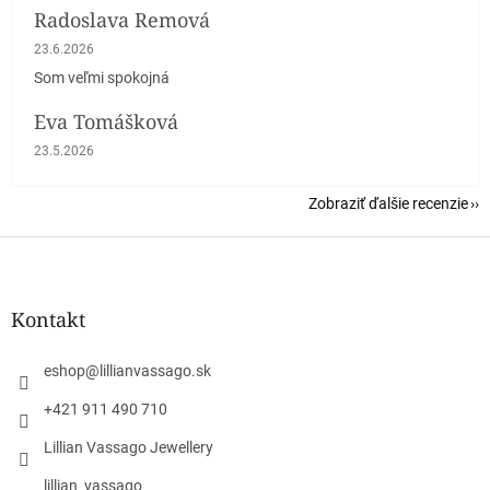
Radoslava Remová
Hodnotenie obchodu je 5 z 5 hviezdičiek.
23.6.2026
Som veľmi spokojná
Eva Tomášková
Hodnotenie obchodu je 5 z 5 hviezdičiek.
23.5.2026
Zobraziť ďalšie recenzie
Z
á
p
ä
Kontakt
t
i
eshop
@
lillianvassago.sk
e
+421 911 490 710
Lillian Vassago Jewellery
lillian_vassago