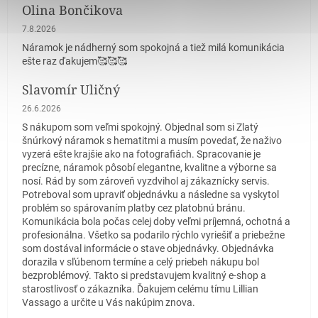
Olina Bončikova
Hodnotenie obchodu je 5 z 5 hviezdičiek.
7.8.2026
Náramok je nádherný som spokojná a tiež milá komunikácia
ešte raz ďakujem🥰🥰🥰
Slavomír Uličný
Hodnotenie obchodu je 5 z 5 hviezdičiek.
26.6.2026
S nákupom som veľmi spokojný. Objednal som si Zlatý
šnúrkový náramok s hematitmi a musím povedať, že naživo
vyzerá ešte krajšie ako na fotografiách. Spracovanie je
precízne, náramok pôsobí elegantne, kvalitne a výborne sa
nosí. Rád by som zároveň vyzdvihol aj zákaznícky servis.
Potreboval som upraviť objednávku a následne sa vyskytol
problém so spárovaním platby cez platobnú bránu.
Komunikácia bola počas celej doby veľmi príjemná, ochotná a
profesionálna. Všetko sa podarilo rýchlo vyriešiť a priebežne
som dostával informácie o stave objednávky. Objednávka
dorazila v sľúbenom termíne a celý priebeh nákupu bol
bezproblémový. Takto si predstavujem kvalitný e-shop a
starostlivosť o zákazníka. Ďakujem celému tímu Lillian
Vassago a určite u Vás nakúpim znova.