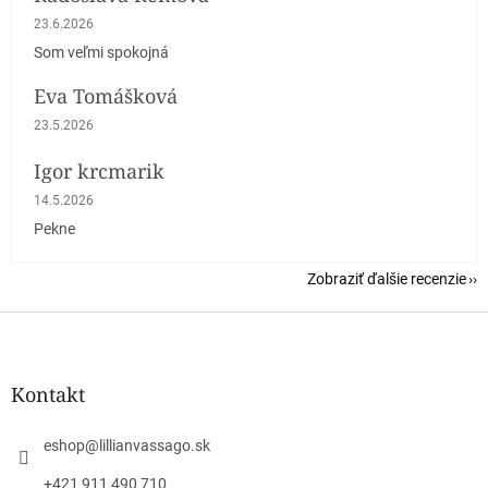
Hodnotenie obchodu je 5 z 5 hviezdičiek.
23.6.2026
Som veľmi spokojná
Eva Tomášková
Hodnotenie obchodu je 5 z 5 hviezdičiek.
23.5.2026
Igor krcmarik
Hodnotenie obchodu je 5 z 5 hviezdičiek.
14.5.2026
Pekne
Zobraziť ďalšie recenzie
Z
á
p
ä
Kontakt
t
i
eshop
@
lillianvassago.sk
e
+421 911 490 710