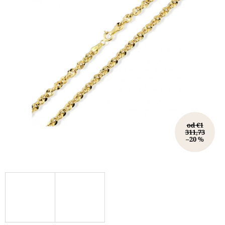
od €1
311,73
–20 %