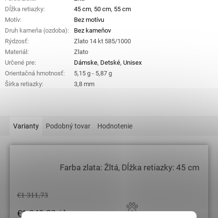
Dĺžka retiazky
:
45 cm
,
50 cm
,
55 cm
Motív
:
Bez motívu
Druh kameňa (ozdoba)
:
Bez kameňov
Rýdzosť
:
Zlato 14 kt 585/1000
Materiál
:
Zlato
Určené pre
:
Dámske
,
Detské
,
Unisex
Orientačná hmotnosť
:
5,15 g - 5,87 g
Šírka retiazky
:
3,8 mm
Varianty
Podobný tovar
Hodnotenie
Farba zlata: Žltá, Dĺžka retiazky: 45 cm
€1 311,73
€1 049,38
/ ks