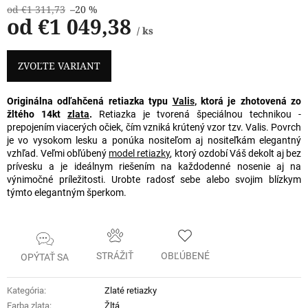
od €1 311,73
–20 %
od
€1 049,38
/ ks
Jednotková
cena:
ZVOĽTE VARIANT
Originálna odľahčená retiazka typu
Valis
, ktorá je zhotovená zo
žltého 14kt
zlata
.
Retiazka je tvorená špeciálnou technikou -
prepojením viacerých očiek, čím vzniká krútený vzor tzv. Valis. Povrch
je vo vysokom lesku a ponúka nositeľom aj nositeľkám elegantný
vzhľad. Veľmi obľúbený
model retiazky
, ktorý ozdobí Váš dekolt aj bez
prívesku a je ideálnym riešením na každodenné nosenie aj na
výnimočné príležitosti. Urobte radosť sebe alebo svojim blízkym
týmto elegantným šperkom.
STRÁŽIŤ
OBĽÚBENÉ
OPÝTAŤ SA
Kategória
:
Zlaté retiazky
Farba zlata
:
Žltá