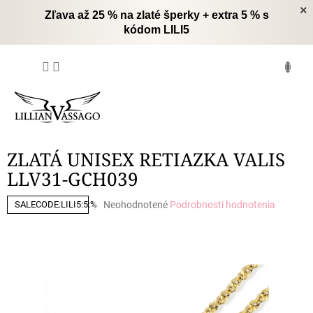
Prejsť
×
Zľava až 25 % na zlaté šperky + extra 5 % s
na
kódom LILI5
obsah
NÁKUPNÝ
KOŠÍK
ZLATÁ UNISEX RETIAZKA VALIS
LLV31-GCH039
Priemerné
Neohodnotené
Podrobnosti hodnotenia
SALECODE:LILI5:5:%
hodnotenie
produktu
je
0,0
z
5
hviezdičiek.