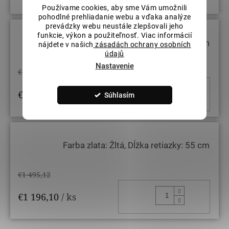
STRÁŽIŤ
Používame cookies, aby sme Vám umožnili
pohodlné prehliadanie webu a vďaka analýze
prevádzky webu neustále zlepšovali jeho
funkcie, výkon a použiteľnosť. Viac informácií
Farba zlata: Žltá, Dĺžka retiazky: 50 cm
nájdete v našich
zásadách ochrany osobních
údajů
Nastavenie
€1 398,34
DO KOŠ
€1 118,67
/ ks
Súhlasím
Farba zlata: Žltá, Dĺžka retiazky: 55 cm
€1 495,12
DO KOŠ
€1 196,10
/ ks