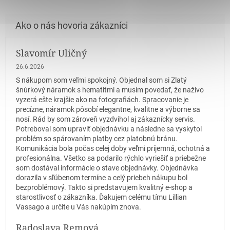
Slavomír Uličný
Hodnotenie obchodu je 5 z 5 hviezdičiek.
26.6.2026
S nákupom som veľmi spokojný. Objednal som si Zlatý
šnúrkový náramok s hematitmi a musím povedať, že naživo
vyzerá ešte krajšie ako na fotografiách. Spracovanie je
precízne, náramok pôsobí elegantne, kvalitne a výborne sa
nosí. Rád by som zároveň vyzdvihol aj zákaznícky servis.
Potreboval som upraviť objednávku a následne sa vyskytol
problém so spárovaním platby cez platobnú bránu.
Komunikácia bola počas celej doby veľmi príjemná, ochotná a
profesionálna. Všetko sa podarilo rýchlo vyriešiť a priebežne
som dostával informácie o stave objednávky. Objednávka
dorazila v sľúbenom termíne a celý priebeh nákupu bol
bezproblémový. Takto si predstavujem kvalitný e-shop a
starostlivosť o zákazníka. Ďakujem celému tímu Lillian
Vassago a určite u Vás nakúpim znova.
Radoslava Remová