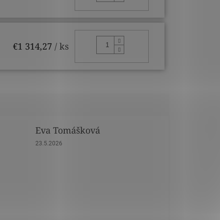
DO KOŠÍKA
€1 314,27
/ ks
Eva Tomášková
dičiek.
Hodnotenie obchodu je 5 z 5 hviezdičiek.
23.5.2026