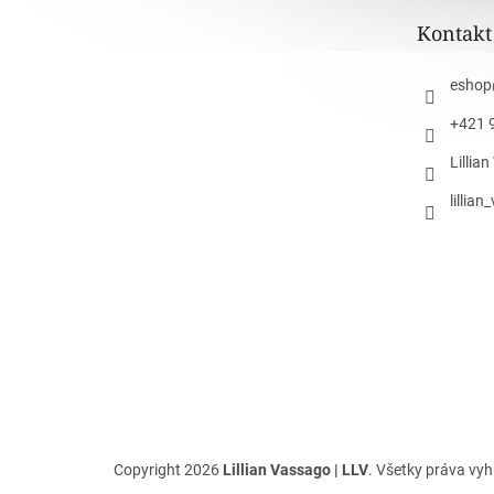
t
Kontakt
i
e
eshop
+421 
Lillia
lillia
Copyright 2026
Lillian Vassago | LLV
. Všetky práva vy