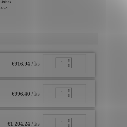
,
Unisex
,45 g
DO KOŠÍKA
€916,94
/ ks
DO KOŠÍKA
€996,40
/ ks
DO KOŠÍKA
€1 204,24
/ ks