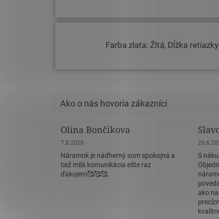
Farba zlata: Žltá, Dĺžka retiazk
Olina Bončikova
Slav
Hodnotenie obchodu je 5 z 5 hviezdičiek.
Hodnote
7.8.2026
26.6.2
Náramok je nádherný som spokojná a
S náku
tiež milá komunikácia ešte raz
Objedn
ďakujem🥰🥰🥰
náramo
povedať
ako na
precíz
kvalit