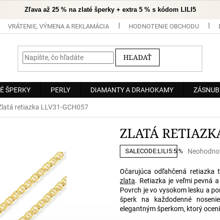
Zľava až 25 % na zlaté šperky + extra 5 % s kódom LILI5
VRÁTENIE, VÝMENA A REKLAMÁCIA
HODNOTENIE OBCHODU
HĽADAŤ
É ŠPERKY
PERLY
DIAMANTY A DRAHOKAMY
ZÁSNUB
Zlatá retiazka LLV31-GCH057
ZLATÁ RETIAZK
Priemerné
Neohodno
SALECODE:LILI5:5:%
hodnoteni
produktu
Očarujúca odľahčená retiazka
je
zlata
. Retiazka je veľmi pevná a
0,0
Povrch je vo vysokom lesku a po
z
šperk na každodenné nosenie
5
elegantným šperkom, ktorý ocenia
hviezdičiek