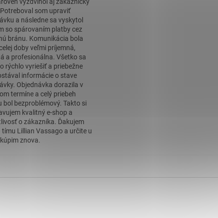
roveň vyzdvihol aj zákaznícky
. Potreboval som upraviť
ávku a následne sa vyskytol
m so spárovaním platby cez
nú bránu. Komunikácia bola
celej doby veľmi príjemná,
á a profesionálna. Všetko sa
o rýchlo vyriešiť a priebežne
stával informácie o stave
ávky. Objednávka dorazila v
om termíne a celý priebeh
 bol bezproblémový. Takto si
avujem kvalitný e-shop a
tlivosť o zákazníka. Ďakujem
 tímu Lillian Vassago a určite u
kúpim znova.