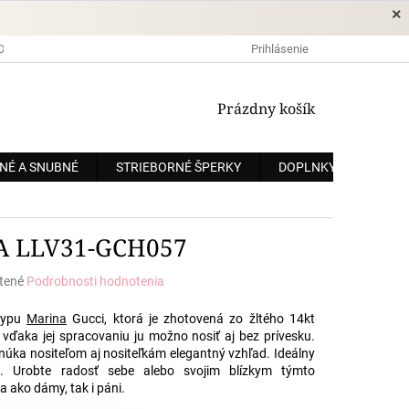
×
DOPRAVA A PLATBA
OCHRANA OSOBNÝCH ÚDAJOV
Prihlásenie
OBCHODNÉ
NÁKUPNÝ
Prázdny košík
KOŠÍK
NÉ A SNUBNÉ
STRIEBORNÉ ŠPERKY
DOPLNKY
ZÁKÁ
A LLV31-GCH057
tené
Podrobnosti hodnotenia
e
 typu
Marina
Gucci, ktorá je zhotovená zo žltého 14kt
 vďaka jej spracovaniu ju možno nosiť aj bez prívesku.
núka nositeľom aj nositeľkám elegantný vzhľad. Ideálny
. Urobte radosť sebe alebo svojim blízkym týmto
 ako dámy, tak i páni.
.