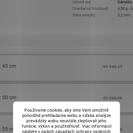
Určené pre
:
Dámske
Orientačná hmotnosť
:
4,50 g - 6
Šírka retiazky
:
3,2 mm
y: 45 cm
€1 146,17
y: 50 cm
€1 245,50
Používame cookies, aby sme Vám umožnili
pohodlné prehliadanie webu a vďaka analýze
prevádzky webu neustále zlepšovali jeho
funkcie, výkon a použiteľnosť. Viac informácií
y: 55 cm
€1 505,30
nájdete v našich
zásadách ochrany osobních