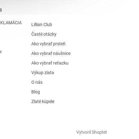
s
EKLAMÁCIA
Lillian Club
Časté otázky
Ako vybrať prsteň
v
Ako vybrať náušnice
Ako vybrať retiazku
Výkup zlata
O nás
Blog
Zlaté kúpele
Vytvoril Shoptet