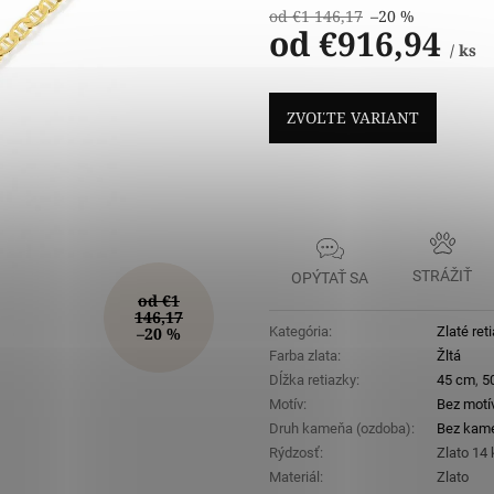
od €1 146,17
–20 %
od
€916,94
/ ks
Jednotková
cena:
ZVOĽTE VARIANT
STRÁŽIŤ
OPÝTAŤ SA
od €1
146,17
–20 %
Kategória
:
Zlaté ret
Farba zlata
:
Žltá
Dĺžka retiazky
:
45 cm
,
5
Motív
:
Bez motí
Druh kameňa (ozdoba)
:
Bez kam
Rýdzosť
:
Zlato 14
Materiál
:
Zlato