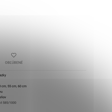
OBĽÚBENÉ
iazky
0 cm
,
55 cm
,
60 cm
vu
eňov
 kt 585/1000