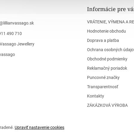
Informácie pre vá
VRÁTENIE, VÝMENA A R
@
lillianvassago.sk
Hodnotenie obchodu
911 490 710
Doprava a platba
n Vassago Jewellery
Ochrana osobných údajo
n_vassago
Obchodné podmienky
Reklamačný poriadok
Puncovné značky
Transparentnosť
Kontakty
ZÁKÁZKOVÁ VÝROBA
hradené.
Upraviť nastavenie cookies