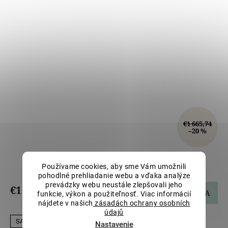
€1 665,74
–20 %
Zlatá unisex retiazka LLV06-GCH002
Používame cookies, aby sme Vám umožnili
pohodlné prehliadanie webu a vďaka analýze
prevádzky webu neustále zlepšovali jeho
€1 332,59
DO KOŠÍKA
funkcie, výkon a použiteľnosť. Viac informácií
nájdete v našich
zásadách ochrany osobních
údajů
SALECODE:LILI5:5:%
Nastavenie