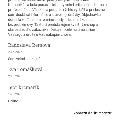
Komunikácia bola počas celej doby veľmi príjemná, ochotná a
profesionálna. Všetko sa podarilo rýchlo vyriešiť a priebežne
som dostával informácie o stave objednávky. Objednávka
dorazila v sľúbenom termíne a celý priebeh nákupu bol
bezproblémový. Takto si predstavujem kvalitný e-shop a
starostlivosť o zákazníka. Ďakujem celému tímu Lillian
Vassago a určite u Vás nakúpim znova.
Radoslava Remová
Hodnotenie obchodu je 5 z 5 hviezdičiek.
23.6.2026
Som veľmi spokojná
Eva Tomášková
Hodnotenie obchodu je 5 z 5 hviezdičiek.
23.5.2026
Igor krcmarik
Hodnotenie obchodu je 5 z 5 hviezdičiek.
14.5.2026
Pekne
Zobraziť ďalšie recenzie