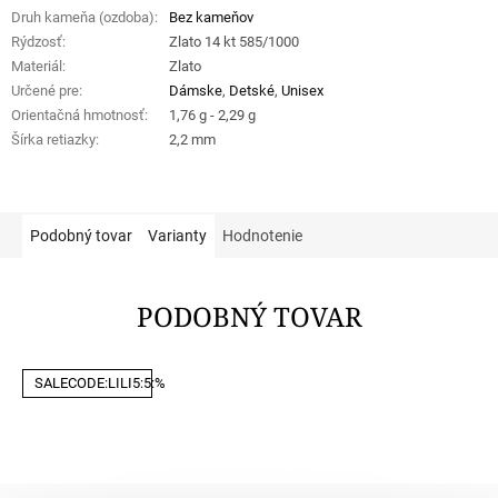
Druh kameňa (ozdoba)
:
Bez kameňov
Rýdzosť
:
Zlato 14 kt 585/1000
Materiál
:
Zlato
Určené pre
:
Dámske
,
Detské
,
Unisex
Orientačná hmotnosť
:
1,76 g - 2,29 g
Šírka retiazky
:
2,2 mm
Podobný tovar
Varianty
Hodnotenie
PODOBNÝ TOVAR
SALECODE:LILI5:5:%