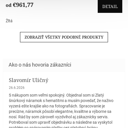
€961,77
od
DETAIL
Žltá
ZOBRAZIŤ VŠETKY PODOBNÉ PRODUKTY
Slavomír Uličný
Hodnotenie obchodu je 5 z 5 hviezdičiek.
26.6.2026
S nákupom som veľmi spokojný. Objednal som si Zlatý
šnúrkový náramok s hematitmi a musím povedať, že naživo
vyzerá ešte krajšie ako na fotografiách. Spracovanie je
precízne, náramok pôsobí elegantne, kvalitne a výborne sa
nosí. Rád by som zároveň vyzdvihol aj zákaznícky servis.
Potreboval som upraviť objednávku a následne sa vyskytol
problém so spárovaním platby cez platobnú bránu.