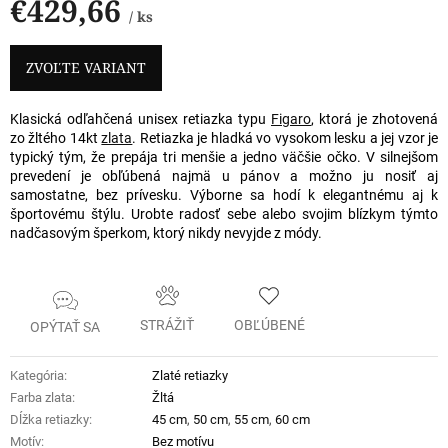
€429,66
/ ks
Jednotková
cena:
ZVOĽTE VARIANT
Klasická odľahčená unisex retiazka typu
Figaro
, ktorá je zhotovená
zo žltého 14kt
zlata
. Retiazka je hladká vo vysokom lesku a jej vzor je
typický tým, že prepája tri menšie a jedno väčšie očko. V silnejšom
prevedení je obľúbená najmä u pánov a možno ju nosiť aj
samostatne, bez prívesku. Výborne sa hodí k elegantnému aj k
športovému štýlu. Urobte radosť sebe alebo svojim blízkym týmto
nadčasovým šperkom, ktorý nikdy nevyjde z módy.
STRÁŽIŤ
OBĽÚBENÉ
OPÝTAŤ SA
Kategória
:
Zlaté retiazky
Farba zlata
:
Žltá
Dĺžka retiazky
:
45 cm
,
50 cm
,
55 cm
,
60 cm
Motív
:
Bez motívu