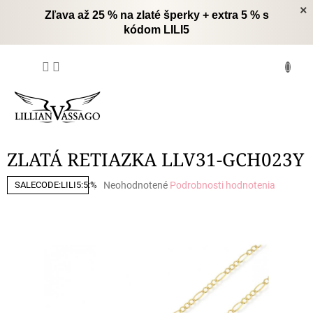
Prejsť
×
Zľava až 25 % na zlaté šperky + extra 5 % s
na
kódom LILI5
obsah
NÁKUPNÝ
KOŠÍK
ZLATÁ RETIAZKA LLV31-GCH023Y
Priemerné
Neohodnotené
Podrobnosti hodnotenia
SALECODE:LILI5:5:%
hodnotenie
produktu
je
0,0
z
5
hviezdičiek.