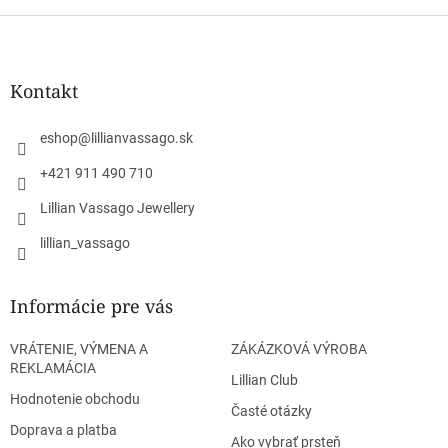
Z
á
p
ä
Kontakt
t
i
eshop
@
lillianvassago.sk
e
+421 911 490 710
Lillian Vassago Jewellery
lillian_vassago
Informácie pre vás
VRÁTENIE, VÝMENA A
ZÁKÁZKOVÁ VÝROBA
REKLAMÁCIA
Lillian Club
Hodnotenie obchodu
Časté otázky
Doprava a platba
Ako vybrať prsteň