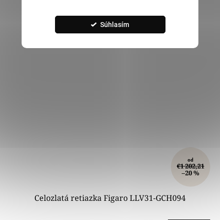
Súhlasím
od
€1 202,21
–20 %
Celozlatá retiazka Figaro LLV31-GCH094