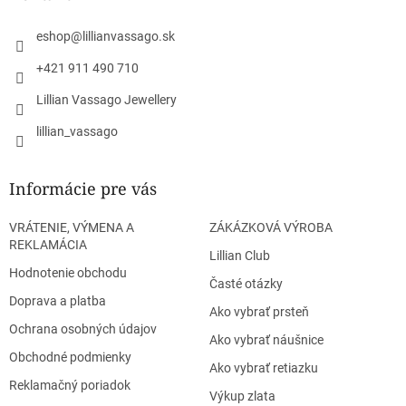
t
i
eshop
@
lillianvassago.sk
e
+421 911 490 710
Lillian Vassago Jewellery
lillian_vassago
Informácie pre vás
VRÁTENIE, VÝMENA A
ZÁKÁZKOVÁ VÝROBA
REKLAMÁCIA
Lillian Club
Hodnotenie obchodu
Časté otázky
Doprava a platba
Ako vybrať prsteň
Ochrana osobných údajov
Ako vybrať náušnice
Obchodné podmienky
Ako vybrať retiazku
Reklamačný poriadok
Výkup zlata