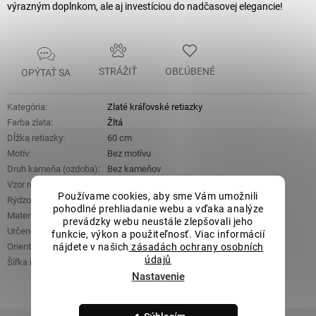
výrazným doplnkom, ale aj investíciou do nadčasovej elegancie!
STRÁŽIŤ
OBĽÚBENÉ
OPÝTAŤ SA
Kategória
:
Zlaté kráľovské retiazky
Farba zlata
:
Žltá
Dĺžka retiazky
:
60 cm
Motív
:
Bez motívu
Druh kameňa (ozdoba)
:
Bez kameňov
Vzor retiazky
:
Kráľovský vzor
Používame cookies, aby sme Vám umožnili
Rýdzosť
:
Zlato 14 kt 585/1000
pohodlné prehliadanie webu a vďaka analýze
Materiál
:
Zlato
prevádzky webu neustále zlepšovali jeho
Určené pre
:
Unisex
funkcie, výkon a použiteľnosť. Viac informácií
nájdete v našich
zásadách ochrany osobních
Orientačná hmotnosť
:
31,86 g
údajů
Šířka řetízku
:
5 mm
Nastavenie