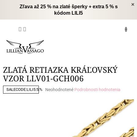
Prejsť
×
Zľava až 25 % na zlaté šperky + extra 5 % s
na
kódom LILI5
obsah
NÁKUPNÝ
KOŠÍK
ZLATÁ RETIAZKA KRÁĽOVSKÝ
VZOR LLV01-GCH006
Priemerné
Neohodnotené
Podrobnosti hodnotenia
SALECODE:LILI5:5:%
hodnotenie
produktu
je
0,0
z
5
hviezdičiek.