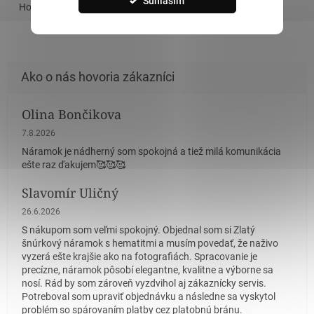
Súhlasím
Hodnotenie
Podobný tovar
Olina Bončikova
Hodnotenie obchodu je 5 z 5 hviezdičiek.
7.8.2026
Náramok je nádherný som spokojná a tiež milá komunikácia
ešte raz ďakujem🥰🥰🥰
Slavomír Uličný
Hodnotenie obchodu je 5 z 5 hviezdičiek.
26.6.2026
S nákupom som veľmi spokojný. Objednal som si Zlatý
šnúrkový náramok s hematitmi a musím povedať, že naživo
vyzerá ešte krajšie ako na fotografiách. Spracovanie je
precízne, náramok pôsobí elegantne, kvalitne a výborne sa
nosí. Rád by som zároveň vyzdvihol aj zákaznícky servis.
Potreboval som upraviť objednávku a následne sa vyskytol
problém so spárovaním platby cez platobnú bránu.