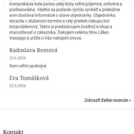
Komunikácia bola počas celej doby veľmi príjemná, ochotná a
profesionálna. Všetko sa podarilo rýchlo vyriešiť a priebežne
som dostával informácie o stave objednávky. Objednávka
dorazila v sľúbenom termíne a celý priebeh nákupu bol
bezproblémový. Takto si predstavujem kvalitný e-shop a
starostlivosť o zákazníka. Ďakujem celému tímu Lillian
Vassago a určite u Vás nakúpim znova.
Radoslava Remová
Hodnotenie obchodu je 5 z 5 hviezdičiek.
23.6.2026
Som veľmi spokojná
Eva Tomášková
Hodnotenie obchodu je 5 z 5 hviezdičiek.
23.5.2026
Zobraziť ďalšie recenzie
Z
á
p
ä
Kontakt