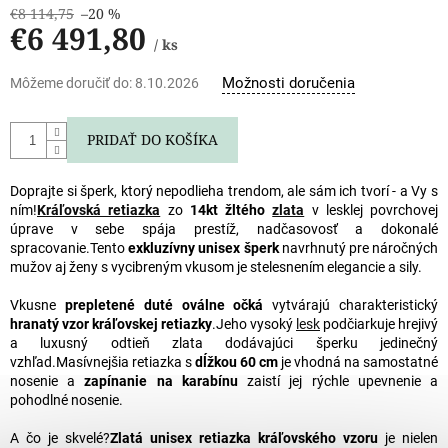
€8 114,75
–20 %
€6 491,80
/ ks
Jednotková
Možnosti doručenia
Môžeme doručiť do:
8.10.2026
cena:
PRIDAŤ DO KOŠÍKA
Doprajte si šperk, ktorý nepodlieha trendom, ale sám ich tvorí - a Vy s
ním!
Kráľovská retiazka
zo
14kt žltého
zlata
v lesklej povrchovej
úprave v sebe spája prestíž, nadčasovosť a dokonalé
spracovanie.
Tento
exkluzívny unisex šperk
navrhnutý pre náročných
mužov aj ženy s vycibreným vkusom je stelesnením elegancie a sily.
Vkusne
prepletené duté oválne očká
vytvárajú charakteristický
hranatý vzor kráľovskej retiazky
.
Jeho vysoký
lesk
podčiarkuje hrejivý
a luxusný odtieň zlata dodávajúci šperku jedinečný
vzhľad.
Masívnejšia retiazka s
dĺžkou 60 cm
je vhodná na samostatné
nosenie a
zapínanie na karabínu
zaistí jej rýchle upevnenie a
pohodlné nosenie.
A čo je skvelé?
Zlatá unisex retiazka kráľovského vzoru
je nielen