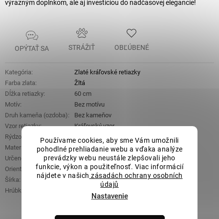
výrazným doplnkom, ale aj investíciou do nadčasovej elegancie!
STRÁŽIŤ
OBĽÚBENÉ
OPÝTAŤ SA
Kategória
:
Zlaté kráľovské retiazky
Farba zlata
:
Žltá
Dĺžka retiazky
:
60 cm
Motív
:
Bez motívu
Druh kameňa (ozdoba)
:
Bez kameňov
Vzor retiazky
:
Kráľovský vzor
Rýdzosť
:
Zlato 14 kt 585/1000
Používame cookies, aby sme Vám umožnili
Materiál
:
Zlato
pohodlné prehliadanie webu a vďaka analýze
prevádzky webu neustále zlepšovali jeho
Určené pre
:
Unisex
funkcie, výkon a použiteľnosť. Viac informácií
Orientačná hmotnosť
:
33,62 g
nájdete v našich
zásadách ochrany osobních
Šírka
:
4,4 mm
údajů
Hrúbka
:
4,4 mm
Nastavenie