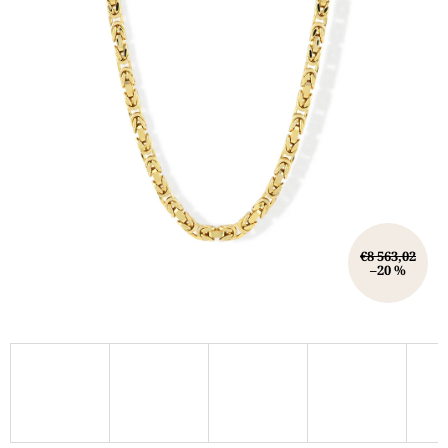
€8 563,02
–20 %