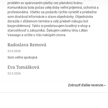
problém so spárovaním platby cez platobnú bránu.
Komunikácia bola počas celej doby veľmi príjemná, ochotná a
profesionálna. Všetko sa podarilo rýchlo vyriešiť a priebežne
som dostával informácie o stave objednávky. Objednávka
dorazila v sľúbenom termíne a celý priebeh nákupu bol
bezproblémový. Takto si predstavujem kvalitný e-shop a
starostlivosť o zákazníka. Ďakujem celému tímu Lillian
Vassago a určite u Vás nakúpim znova.
Radoslava Remová
Hodnotenie obchodu je 5 z 5 hviezdičiek.
23.6.2026
Som veľmi spokojná
Eva Tomášková
Hodnotenie obchodu je 5 z 5 hviezdičiek.
23.5.2026
Zobraziť ďalšie recenzie
Z
á
p