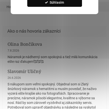
Súhlasím
Hodnotenie
Podobný tovar
Olina Bončikova
Hodnotenie obchodu je 5 z 5 hviezdičiek.
7.8.2026
Náramok je nádherný som spokojná a tiež milá komunikácia
ešte raz ďakujem🥰🥰🥰
Slavomír Uličný
Hodnotenie obchodu je 5 z 5 hviezdičiek.
26.6.2026
S nákupom som veľmi spokojný. Objednal som si Zlatý
šnúrkový náramok s hematitmi a musím povedať, že naživo
vyzerá ešte krajšie ako na fotografiách. Spracovanie je
precízne, náramok pôsobí elegantne, kvalitne a výborne sa
nosí. Rád by som zároveň vyzdvihol aj zákaznícky servis.
Potreboval som upraviť objednávku a následne sa vyskytol