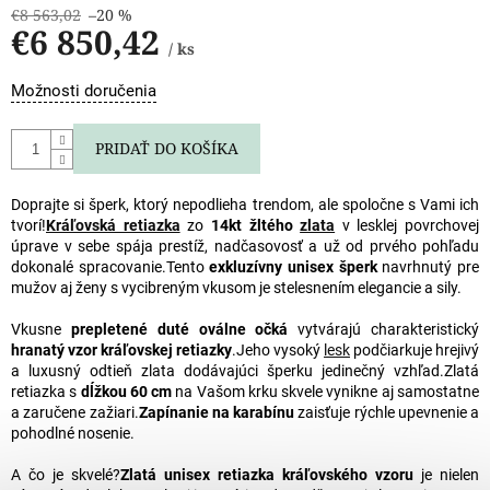
€8 563,02
–20 %
€6 850,42
/ ks
Jednotková
Možnosti doručenia
cena:
PRIDAŤ DO KOŠÍKA
Doprajte si šperk, ktorý nepodlieha trendom, ale spoločne s Vami ich
tvorí!
Kráľovská retiazka
zo
14kt žltého
zlata
v lesklej povrchovej
úprave v sebe spája prestíž, nadčasovosť a už od prvého pohľadu
dokonalé spracovanie.
Tento
exkluzívny unisex šperk
navrhnutý pre
mužov aj ženy s vycibreným vkusom je stelesnením elegancie a sily.
Vkusne
prepletené duté oválne očká
vytvárajú charakteristický
hranatý vzor kráľovskej retiazky
.
Jeho vysoký
lesk
podčiarkuje hrejivý
a luxusný odtieň zlata dodávajúci šperku jedinečný vzhľad.
Zlatá
retiazka s
dĺžkou 60 cm
na Vašom krku skvele vynikne aj samostatne
a zaručene zažiari.
Zapínanie na karabínu
zaisťuje rýchle upevnenie a
pohodlné nosenie.
A čo je skvelé?
Zlatá unisex retiazka kráľovského vzoru
je nielen