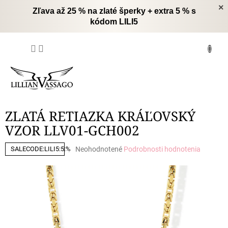
Prejsť
×
Zľava až 25 % na zlaté šperky + extra 5 % s
na
kódom LILI5
obsah
NÁKUPNÝ
KOŠÍK
ZLATÁ RETIAZKA KRÁĽOVSKÝ
VZOR LLV01-GCH002
Priemerné
Neohodnotené
Podrobnosti hodnotenia
SALECODE:LILI5:5:%
hodnotenie
produktu
je
0,0
z
5
hviezdičiek.