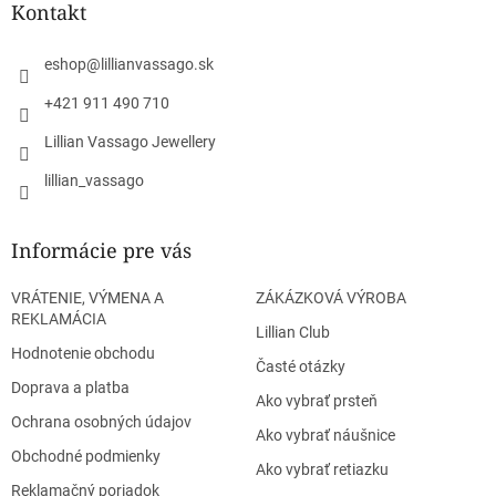
ä
Kontakt
t
i
eshop
@
lillianvassago.sk
e
+421 911 490 710
Lillian Vassago Jewellery
lillian_vassago
Informácie pre vás
VRÁTENIE, VÝMENA A
ZÁKÁZKOVÁ VÝROBA
REKLAMÁCIA
Lillian Club
Hodnotenie obchodu
Časté otázky
Doprava a platba
Ako vybrať prsteň
Ochrana osobných údajov
Ako vybrať náušnice
Obchodné podmienky
Ako vybrať retiazku
Reklamačný poriadok