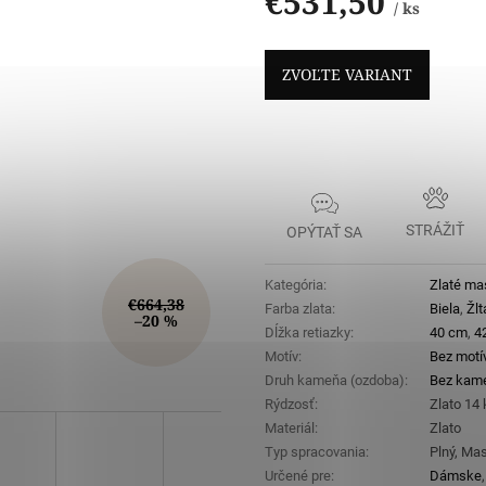
€531,50
/ ks
Jednotková
cena:
ZVOĽTE VARIANT
STRÁŽIŤ
OPÝTAŤ SA
Kategória
:
Zlaté mas
€664,38
Farba zlata
:
Biela
,
Žlt
–20 %
Dĺžka retiazky
:
40 cm
,
4
Motív
:
Bez motí
Druh kameňa (ozdoba)
:
Bez kam
Rýdzosť
:
Zlato 14
Materiál
:
Zlato
Typ spracovania
:
Plný, Mas
Určené pre
:
Dámske