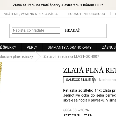
Zľava až 25 % na zlaté šperky + extra 5 % s kódom LILI5
VRÁTENIE, VÝMENA A REKLAMÁCIA
HODNOTENIE OBCHODU
HĽADAŤ
É ŠPERKY
PERLY
DIAMANTY A DRAHOKAMY
ZÁSNUB
Masívne plné retiazky
Zlatá plná retiazka LLV31-GCH007
ZLATÁ PLNÁ RE
Priemerné
Neohodno
SALECODE:LILI5:5:%
hodnoteni
produktu
Retiazka zo žltého 14kt
zlata
pri
je
Jednotlivé očká do seba perfek
0,0
skvele sa hodia k prívesku. V siln
z
5
€664,38
–20 %
hviezdičiek