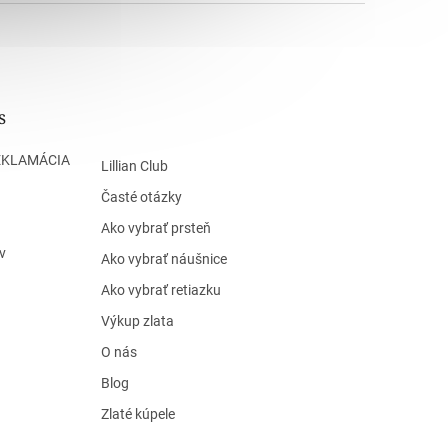
s
EKLAMÁCIA
Lillian Club
Časté otázky
Ako vybrať prsteň
v
Ako vybrať náušnice
Ako vybrať retiazku
Výkup zlata
O nás
Blog
Zlaté kúpele