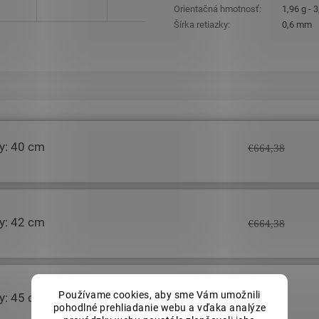
Orientačná hmotnosť
:
1,96 g - 3
Šírka retiazky
:
0,6 mm
ky: 40 cm
€664,38
ky: 42 cm
€664,38
Používame cookies, aby sme Vám umožnili
ky: 45 cm
€664,38
pohodlné prehliadanie webu a vďaka analýze