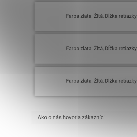
Farba zlata: Žltá, Dĺžka retiazk
Farba zlata: Žltá, Dĺžka retiazk
Farba zlata: Žltá, Dĺžka retiazk