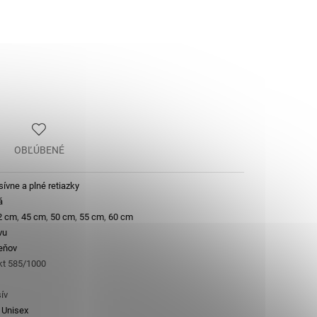
OBĽÚBENÉ
ívne a plné retiazky
á
2 cm
,
45 cm
,
50 cm
,
55 cm
,
60 cm
vu
eňov
 kt 585/1000
ív
,
Unisex