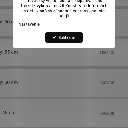
prevádzky webu neustále zlepšovali jeho
funkcie, výkon a použiteľnosť. Viac informácií
nájdete v našich
zásadách ochrany osobních
údajů
ky: 50 cm
€664,38
Nastavenie
Súhlasím
ky: 55 cm
€664,38
ky: 60 cm
€664,38
y: 45 cm
€664,38