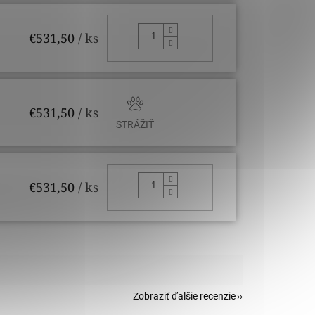
DO KOŠÍKA
€531,50
/ ks
€531,50
/ ks
STRÁŽIŤ
DO KOŠÍKA
€531,50
/ ks
Zobraziť ďalšie recenzie