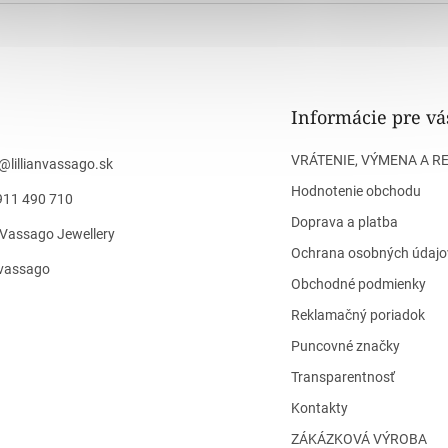
Informácie pre vá
VRÁTENIE, VÝMENA A R
@
lillianvassago.sk
Hodnotenie obchodu
911 490 710
Doprava a platba
n Vassago Jewellery
Ochrana osobných údajo
n_vassago
Obchodné podmienky
Reklamačný poriadok
Puncovné značky
Transparentnosť
Kontakty
ZÁKÁZKOVÁ VÝROBA