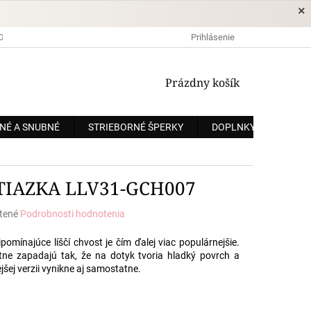
×
DOPRAVA A PLATBA
OCHRANA OSOBNÝCH ÚDAJOV
Prihlásenie
OBCHODNÉ
NÁKUPNÝ
Prázdny košík
KOŠÍK
NÉ A SNUBNÉ
STRIEBORNÉ ŠPERKY
DOPLNKY
ZÁKÁ
TIAZKA LLV31-GCH007
tené
Podrobnosti hodnotenia
e
pomínajúce líščí chvost je čím ďalej viac populárnejšie.
tne zapadajú tak, že na dotyk tvoria hladký povrch a
ejšej verzii vynikne aj samostatne.
.