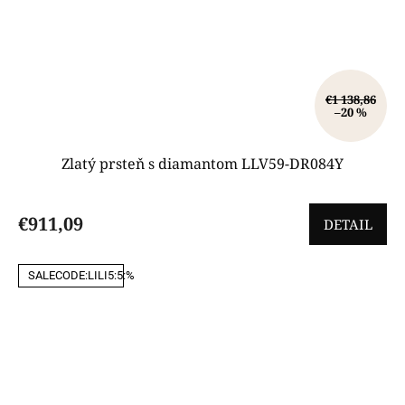
€1 138,86
–20 %
Zlatý prsteň s diamantom LLV59-DR084Y
€911,09
DETAIL
SALECODE:LILI5:5:%