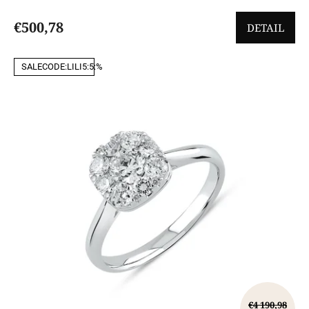
€500,78
DETAIL
SALECODE:LILI5:5:%
€4 190,98