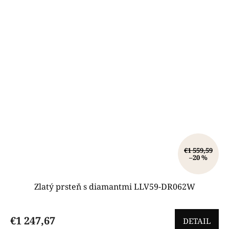
€1 559,59
–20 %
Zlatý prsteň s diamantmi LLV59-DR062W
€1 247,67
DETAIL