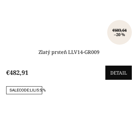
€603,64
–20 %
Zlatý prsteň LLV14-GR009
€482,91
DETAIL
SALECODE:LILI5:5:%