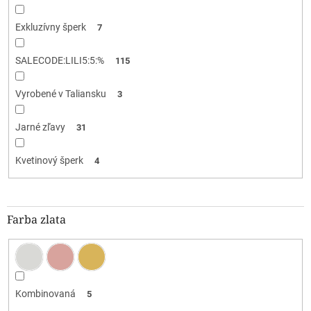
Exkluzívny šperk
7
SALECODE:LILI5:5:%
115
Vyrobené v Taliansku
3
Jarné zľavy
31
Kvetinový šperk
4
Farba zlata
Kombinovaná
5