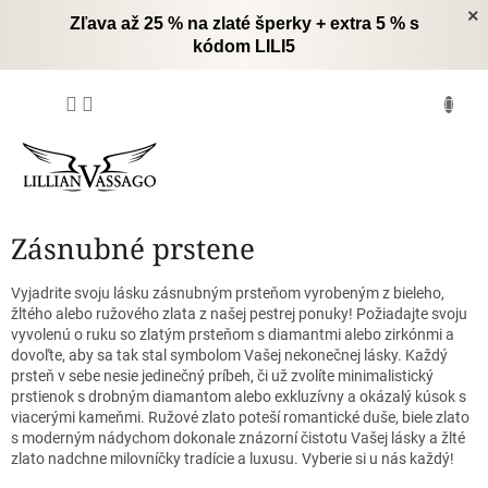
Prejsť
×
Zľava až 25 % na zlaté šperky + extra 5 % s
na
kódom LILI5
obsah
NÁKUPNÝ
KOŠÍK
Zásnubné prstene
Vyjadrite svoju lásku zásnubným prsteňom vyrobeným z bieleho,
žltého alebo ružového zlata z našej pestrej ponuky!
Požiadajte svoju
vyvolenú o ruku so zlatým prsteňom s diamantmi alebo zirkónmi a
dovoľte, aby sa tak stal symbolom Vašej nekonečnej lásky.
Každý
prsteň v sebe nesie jedinečný príbeh, či už zvolíte minimalistický
prstienok s drobným diamantom alebo exkluzívny a okázalý kúsok s
viacerými kameňmi.
Ružové zlato poteší romantické duše, biele zlato
s moderným nádychom dokonale znázorní čistotu Vašej lásky a žlté
zlato nadchne milovníčky tradície a luxusu.
Vyberie si u nás každý!