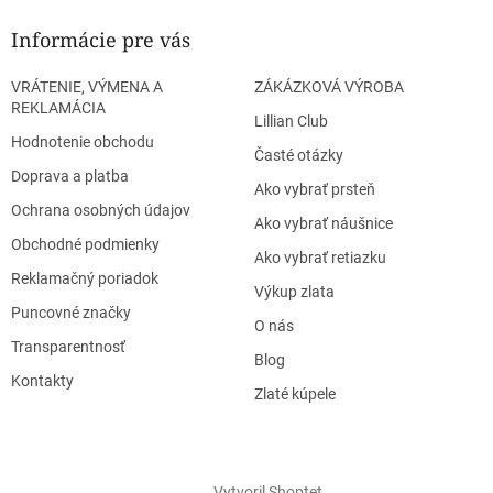
s
u
Informácie pre vás
VRÁTENIE, VÝMENA A
ZÁKÁZKOVÁ VÝROBA
REKLAMÁCIA
Lillian Club
Hodnotenie obchodu
Časté otázky
Doprava a platba
Ako vybrať prsteň
Ochrana osobných údajov
Ako vybrať náušnice
Obchodné podmienky
Ako vybrať retiazku
Reklamačný poriadok
Výkup zlata
Puncovné značky
O nás
Transparentnosť
Blog
Kontakty
Zlaté kúpele
Vytvoril Shoptet