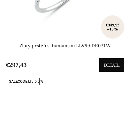
€349,92
–15 %
Zlatý prsteň s diamantmi LLV59-DR071W
€297,43
DETAIL
SALECODE:LILI5:5:%