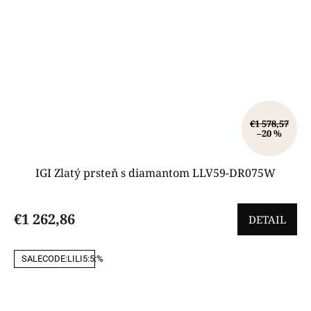
€1 578,57
–20 %
IGI Zlatý prsteň s diamantom LLV59-DR075W
€1 262,86
DETAIL
SALECODE:LILI5:5:%