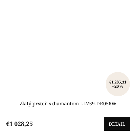
€1 285,31
–20 %
Zlatý prsteň s diamantom LLV59-DR056W
€1 028,25
DETAIL