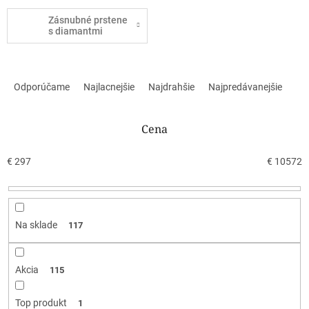
Zásnubné prstene
s diamantmi
R
a
Odporúčame
Najlacnejšie
Najdrahšie
Najpredávanejšie
d
e
n
Cena
i
e
€
297
€
10572
p
r
o
d
Na sklade
117
u
k
t
Akcia
115
o
v
Top produkt
1