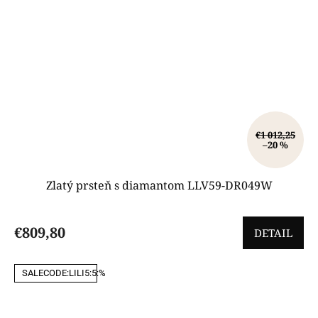
€1 012,25
–20 %
Zlatý prsteň s diamantom LLV59-DR049W
€809,80
DETAIL
SALECODE:LILI5:5:%