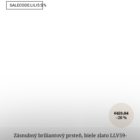
SALECODE:LILI5:5:%
€421,84
–20 %
Zásnubný briliantový prsteň, biele zlato LLV59-