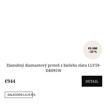
€1 180
–20 %
Zásnubný diamantový prsteň z bieleho zlata LLV59-
DR095W
€944
DETAIL
SALECODE:LILI5:5:%