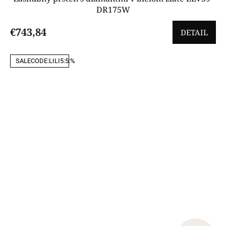
DR175W
€743,84
DETAIL
SALECODE:LILI5:5:%