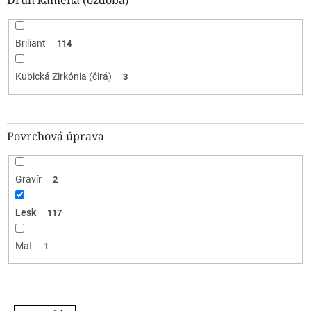
Druh kameňa (ozdoba)
Briliant
114
Kubická Zirkónia (čirá)
3
Povrchová úprava
Gravír
2
Lesk
117
Mat
1
V