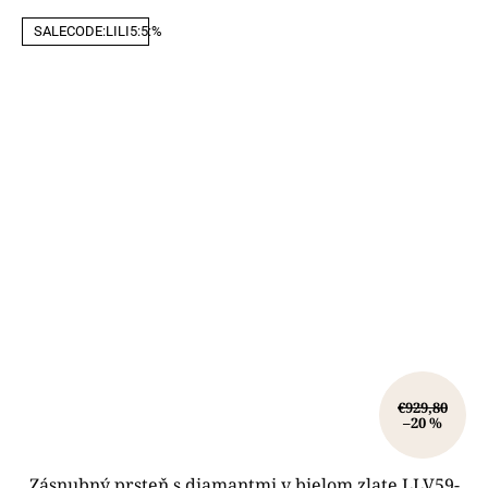
SALECODE:LILI5:5:%
€929,80
–20 %
Zásnubný prsteň s diamantmi v bielom zlate LLV59-