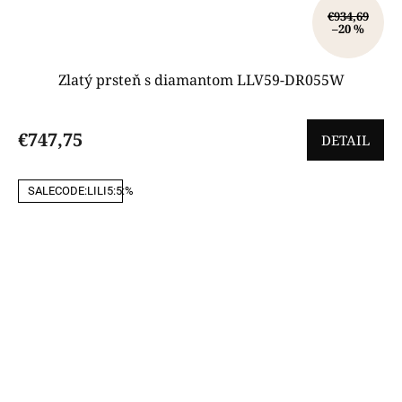
€934,69
–20 %
Zlatý prsteň s diamantom LLV59-DR055W
€747,75
DETAIL
SALECODE:LILI5:5:%