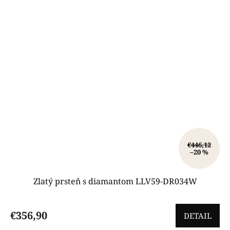
€446,12
–20 %
Zlatý prsteň s diamantom LLV59-DR034W
€356,90
DETAIL