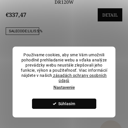
DR120W
€337,47
DETAIL
SALECODE:LILI5:5:%
Používame cookies, aby sme Vám umožnili
pohodlné prehliadanie webu a vďaka analýze
prevádzky webu neustále zlepšovali jeho
funkcie, výkon a použiteľnosť. Viac informácií
nájdete v našich
zásadách ochrany osobních
údajů
Nastavenie
Súhlasím