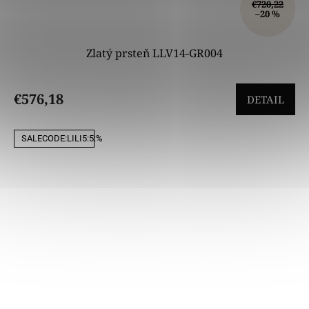
€720,22
–20 %
Zlatý prsteň LLV14-GR004
€576,18
DETAIL
SALECODE:LILI5:5:%