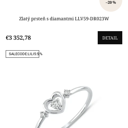
–20 %
Zlatý prsteň s diamantmi LLV59-DR023W
€3 352,78
DETAIL
SALECODE:LILI5:5:%