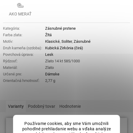
AKO MERAŤ
Kategória
:
Zásnubné prstene
Farba zlata
:
Žltá
Motív
:
Klasické
,
Soliter
,
Zásnubné
Druh kameňa (ozdoba)
:
Kubická Zirkónia (čirá)
Povrchová úprava
:
Lesk
Rýdzosť
:
Zlato 14 kt 585/1000
Materiál
:
Zlato
Určené pre
:
Dámske
Orientačná hmotnosť
:
2,77 g
Varianty
Podobný tovar
Hodnotenie
Používame cookies, aby sme Vám umožnili
pohodlné prehliadanie webu a vďaka analýze
Veľkosť prsteňov: 55