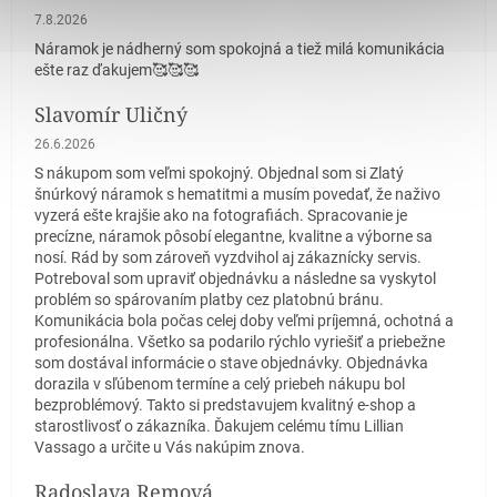
Hodnotenie obchodu je 5 z 5 hviezdičiek.
7.8.2026
Náramok je nádherný som spokojná a tiež milá komunikácia
ešte raz ďakujem🥰🥰🥰
Slavomír Uličný
Hodnotenie obchodu je 5 z 5 hviezdičiek.
26.6.2026
S nákupom som veľmi spokojný. Objednal som si Zlatý
šnúrkový náramok s hematitmi a musím povedať, že naživo
vyzerá ešte krajšie ako na fotografiách. Spracovanie je
precízne, náramok pôsobí elegantne, kvalitne a výborne sa
nosí. Rád by som zároveň vyzdvihol aj zákaznícky servis.
Potreboval som upraviť objednávku a následne sa vyskytol
problém so spárovaním platby cez platobnú bránu.
Komunikácia bola počas celej doby veľmi príjemná, ochotná a
profesionálna. Všetko sa podarilo rýchlo vyriešiť a priebežne
som dostával informácie o stave objednávky. Objednávka
dorazila v sľúbenom termíne a celý priebeh nákupu bol
bezproblémový. Takto si predstavujem kvalitný e-shop a
starostlivosť o zákazníka. Ďakujem celému tímu Lillian
Vassago a určite u Vás nakúpim znova.
Radoslava Remová