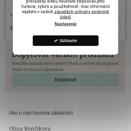
prevádzky webu neustále zlepšovali jeho
funkcie, výkon a použiteľnosť. Viac informácií
nájdete v našich
zásadách ochrany osobních
€720,22
údajů
Nastavenie
DO KOŠ
€576,18
/ ks
Súhlasím
Dopytovať variant produktu
Nevidíte požadovaný variant? Radi overíme dostupnosť
alebo možnosť objednania.
Dopytovať
Olina Bončikova