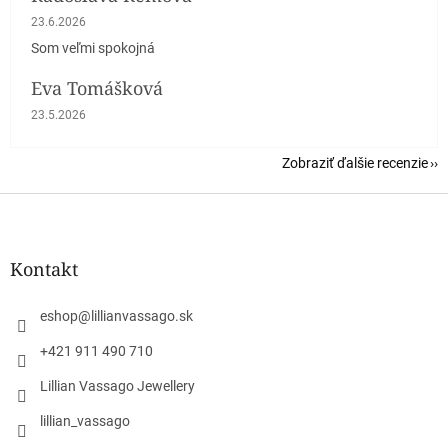
Hodnotenie obchodu je 5 z 5 hviezdičiek.
23.6.2026
Som veľmi spokojná
Eva Tomášková
Hodnotenie obchodu je 5 z 5 hviezdičiek.
23.5.2026
Zobraziť ďalšie recenzie
Z
á
p
ä
Kontakt
t
i
eshop
@
lillianvassago.sk
e
+421 911 490 710
Lillian Vassago Jewellery
lillian_vassago