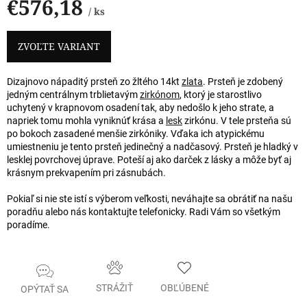
€576,18
/ ks
Jednotková
cena:
ZVOĽTE VARIANT
Dizajnovo nápaditý prsteň zo žltého 14kt
zlata
. Prsteň je zdobený
jedným centrálnym trblietavým
zirkónom
, ktorý je starostlivo
uchytený v krapnovom osadení tak, aby nedošlo k jeho strate, a
napriek tomu mohla vyniknúť krása a
lesk
zirkónu. V tele prsteňa sú
po bokoch zasadené menšie zirkóniky. Vďaka ich atypickému
umiestneniu je tento prsteň jedinečný a nadčasový. Prsteň je hladký v
lesklej povrchovej úprave. Poteší aj ako darček z lásky a môže byť aj
krásnym prekvapením pri zásnubách.
Pokiaľ si nie ste istí s výberom veľkosti, neváhajte sa obrátiť na našu
poradňu alebo nás kontaktujte telefonicky. Radi Vám so všetkým
poradíme.
STRÁŽIŤ
OBĽÚBENÉ
OPÝTAŤ SA