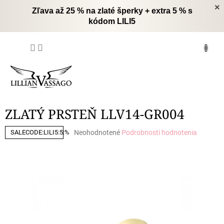
Prejsť
×
Zľava až 25 % na zlaté šperky + extra 5 % s
na
kódom LILI5
obsah
NÁKUPNÝ
KOŠÍK
ZLATÝ PRSTEŇ LLV14-GR004
Priemerné
Neohodnotené
Podrobnosti hodnotenia
SALECODE:LILI5:5:%
hodnotenie
produktu
je
0,0
z
5
hviezdičiek.