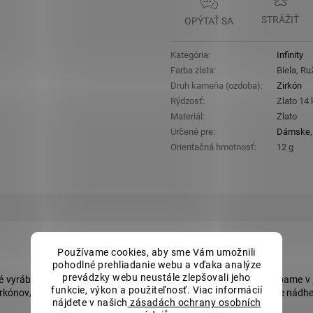
STRÁŽIŤ
OPÝTAŤ SA
Kategória
:
Infinity
Farba zlata
:
Biela, Ru
Druh kameňa (ozdoba)
:
Zirkón
Rýdzosť
:
Zlato 14
Materiál
:
Zlato
Určené pre
:
Dámske
Orientačná hmotnosť
:
12 g
Používame cookies, aby sme Vám umožnili
pohodlné prehliadanie webu a vďaka analýze
prevádzky webu neustále zlepšovali jeho
ré vyrábame len pre Vás! Tento model
svadobných obrúčok
vyrábame v 
funkcie, výkon a použiteľnosť. Viac informácií
ónov/briliantov, ktoré sa vinú po celom obvode. Pánsky prsteň je nádher
nájdete v našich
zásadách ochrany osobních