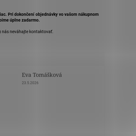
jviac. Pri dokončení objednávky vo vašom nákupnom
obíme úplne zadarmo.
) nás neváhajte kontaktovať.
Eva Tomášková
dičiek.
Hodnotenie obchodu je 5 z 5 hviezdičiek.
23.5.2026