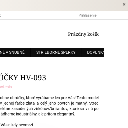
×
DOPRAVA A PLATBA
OCHRANA OSOBNÝCH ÚDAJOV
Prihlásenie
OBCHODNÉ
NÁKUPNÝ
Prázdny košík
KOŠÍK
NÉ A SNUBNÉ
STRIEBORNÉ ŠPERKY
DOPLNKY
ZÁKÁ
ÚČKY HV-093
notenia
obné obrúčky
, ktoré vyrábame len pre Vás! Tento model
 jednej farbe
zlata
a celý jeho povrch je
matný
. Stred
ektne zasadených zirkónov/briliantov, ktoré sa vinú po
ádherne industriálny, ale pritom elegantný.
Vás nikdy neomrzí.