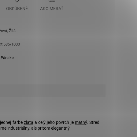
OBĽÚBENÉ
AKO MERAŤ
žová, Žltá
 kt 585/1000
,
Pánske
jednej farbe
zlata
a celý jeho povrch je
matný
. Stred
ne industriálny, ale pritom elegantný.