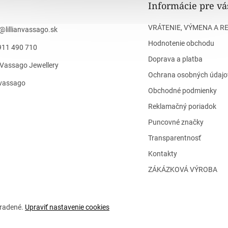
Informácie pre vá
VRÁTENIE, VÝMENA A R
@
lillianvassago.sk
Hodnotenie obchodu
911 490 710
Doprava a platba
n Vassago Jewellery
Ochrana osobných údajo
n_vassago
Obchodné podmienky
Reklamačný poriadok
Puncovné značky
Transparentnosť
Kontakty
ZÁKÁZKOVÁ VÝROBA
hradené.
Upraviť nastavenie cookies