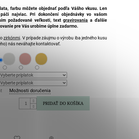
lata, farbu môžete objednať podľa Vášho vkusu. Len
 páči najviac. Pri dokončení objednávky vo vašom
sím požadované veľkosti, text
gravírovania
a ďalšie
rovanie pre Vás urobíme úplne zadarmo.
so
zirkónmi
. V prípade záujmu o výrobu iba jedného kusu
ho) nás neváhajte kontaktovať.
Možnosti doručenia
nt
PRIDAŤ DO KOŠÍKA