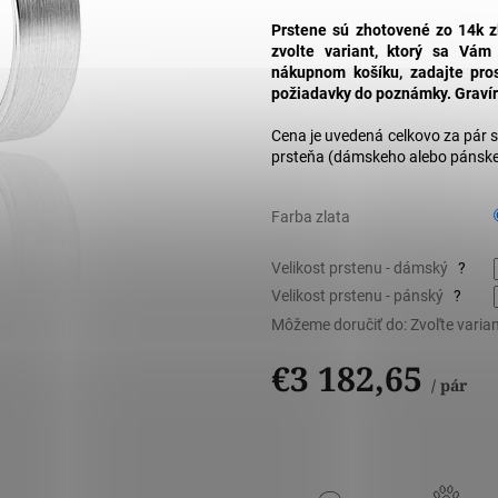
Prstene sú zhotovené zo 14k z
zvolte variant, ktorý sa Vám
nákupnom košíku, zadajte pro
požiadavky do poznámky. Graví
Cena je uvedená celkovo za pár 
prsteňa (dámskeho alebo pánske
Farba zlata
Velikost prstenu - dámský
?
Velikost prstenu - pánský
?
Môžeme doručiť do:
Zvoľte varia
€3 182,65
/ pár
Jednotková
cena: