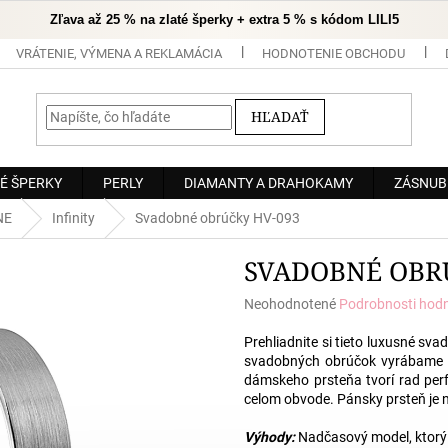
Zľava až 25 % na zlaté šperky + extra 5 % s kódom LILI5
VRÁTENIE, VÝMENA A REKLAMÁCIA
HODNOTENIE OBCHODU
HĽADAŤ
É ŠPERKY
PERLY
DIAMANTY A DRAHOKAMY
ZÁSNUB
NE
Infinity
Svadobné obrúčky HV-093
SVADOBNÉ OBR
Priemerné
Neohodnotené
Podrobnosti hod
hodnotenie
produktu
Prehliadnite si tieto luxusné
svad
je
svadobných obrúčok
vyrábame v
0,0
dámskeho prsteňa tvorí rad perf
z
celom obvode. Pánsky prsteň je n
5
hviezdičiek.
Výhody:
Nadčasový model, ktorý 