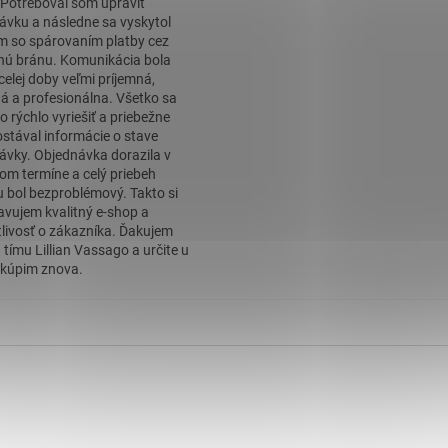
. Potreboval som upraviť
ávku a následne sa vyskytol
m so spárovaním platby cez
nú bránu. Komunikácia bola
celej doby veľmi príjemná,
á a profesionálna. Všetko sa
o rýchlo vyriešiť a priebežne
stával informácie o stave
ávky. Objednávka dorazila v
om termíne a celý priebeh
 bol bezproblémový. Takto si
avujem kvalitný e-shop a
tlivosť o zákazníka. Ďakujem
 tímu Lillian Vassago a určite u
kúpim znova.