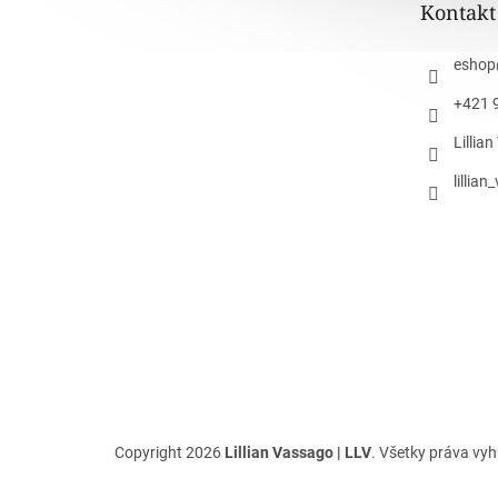
Kontakt
i
e
eshop
+421 
Lillia
lillia
Copyright 2026
Lillian Vassago | LLV
. Všetky práva vy