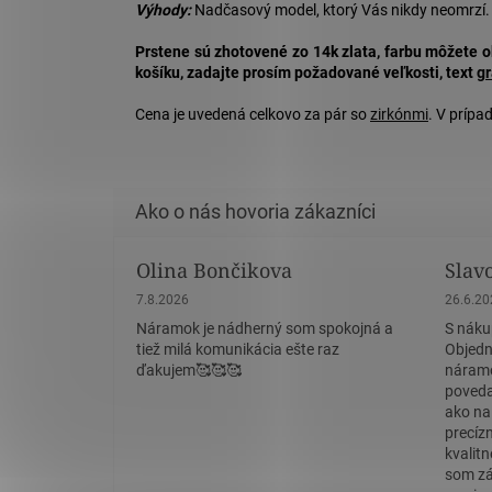
Výhody:
Nadčasový model, ktorý Vás nikdy neomrzí.
Prstene sú zhotovené zo 14k zlata, farbu môžete 
košíku, zadajte prosím požadované veľkosti, text
gr
Cena je uvedená celkovo za pár so
zirkónmi
. V príp
Olina Bončikova
Slav
Hodnotenie obchodu je 5 z 5 hviezdičiek.
Hodnote
7.8.2026
26.6.2
Náramok je nádherný som spokojná a
S náku
tiež milá komunikácia ešte raz
Objedn
ďakujem🥰🥰🥰
náramo
povedať
ako na
precíz
kvalit
som zá