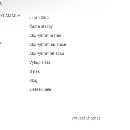
s
EKLAMÁCIA
Lillian Club
Časté otázky
Ako vybrať prsteň
v
Ako vybrať náušnice
Ako vybrať retiazku
Výkup zlata
O nás
Blog
Zlaté kúpele
Vytvoril Shoptet