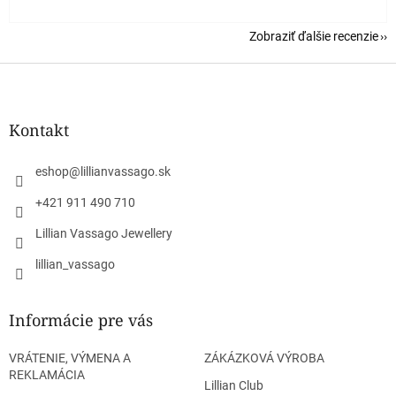
Zobraziť ďalšie recenzie
Z
á
p
ä
Kontakt
t
i
eshop
@
lillianvassago.sk
e
+421 911 490 710
Lillian Vassago Jewellery
lillian_vassago
Informácie pre vás
VRÁTENIE, VÝMENA A
ZÁKÁZKOVÁ VÝROBA
REKLAMÁCIA
Lillian Club