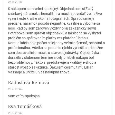
Hodnotenie obchodu je 5 z 5 hviezdičiek.
26.6.2026
S nákupom som veľmi spokojný. Objednal som si Zlatý
šnúrkový náramok s hematitmi a musím povedať, že naživo
vyzerá ešte krajšie ako na fotografiách. Spracovanie je
precízne, náramok pôsobí elegantne, kvalitne a výborne sa
nosí. Rád by som zároveň vyzdvihol aj zákaznícky servis.
Potreboval som upraviť objednávku a následne sa vyskytol
problém so spárovaním platby cez platobnú bránu.
Komunikácia bola počas celej doby veľmi príjemná, ochotná a
profesionálna. Všetko sa podarilo rýchlo vyriešiť a priebežne
som dostával informácie o stave objednávky. Objednávka
dorazila v sľúbenom termíne a celý priebeh nákupu bol
bezproblémový. Takto si predstavujem kvalitný e-shop a
starostlivosť o zákazníka. Ďakujem celému tímu Lillian
Vassago a určite u Vás nakúpim znova.
Radoslava Remová
Hodnotenie obchodu je 5 z 5 hviezdičiek.
23.6.2026
Som veľmi spokojná
Eva Tomášková
Hodnotenie obchodu je 5 z 5 hviezdičiek.
23.5.2026