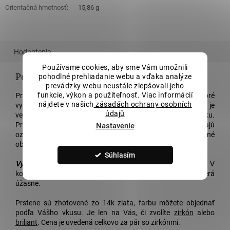
Orientačná hmotnosť
:
15,86 g
Hodnotenie
Používame cookies, aby sme Vám umožnili
Podrobný popis
pohodlné prehliadanie webu a vďaka analýze
prevádzky webu neustále zlepšovali jeho
funkcie, výkon a použiteľnosť. Viac informácií
Predstavujeme Vám tieto prekrásne
svadobné obrúčky
, ktoré
nájdete v našich
zásadách ochrany osobních
vyrábame len pre Vás! Tento model
svadobných obrúčok
je
údajů
veľmi výrazný, keďže sú prstene celé vo vysokom lesku.
Prstene sú v jednej farbe
zlata
a na jednej strane majú
Nastavenie
ozdobnú drážku so vsadenými kameňmi. Tieto
svadobné
obrúčky
na Vašej ruke doslova zažiaria!
Súhlasím
Výhody:
Model je nadčasový a príjemne sa nosí na ruke. V
kombinácii so zásnubným prsteňom rovnakej farby vyzerá
úžasne.
P
rstene sú zhotovené zo 14k zlata, farbu môžete objednať
podľa Vášho vkusu. Je len na Vás, či zvolíte
zirkón
alebo
briliant
. Cena je uvedená celkovo za pár so zirkónmi.