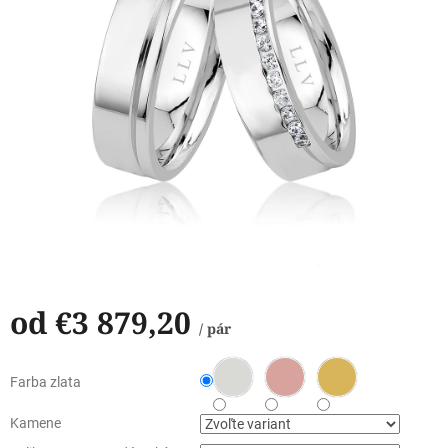
od
€3 879,20
/ pár
Jednotková
cena:
Farba zlata
Kamene