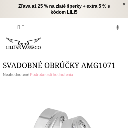
Prejsť
×
Zľava až 25 % na zlaté šperky + extra 5 % s
na
kódom LILI5
obsah
NÁKUPNÝ
KOŠÍK
SVADOBNÉ OBRÚČKY AMG1071
Priemerné
Neohodnotené
Podrobnosti hodnotenia
hodnotenie
produktu
je
0,0
z
5
hviezdičiek.