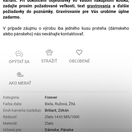
variant. Pri dokončení objednávky vo vašom nákupnom košíku,
zadajte prosím požadované veľkosti, text
gravírovania
a ďalšie
požiadavky do poznámky. Gravírovanie pre Vás urobíme úplne
zadarmo.
V prípade záujmu o výrobu iba jedného kusu prsteňa (dámskeho
alebo pánskeho) nás neváhajte kontaktovať.
STRÁŽIŤ
OBĽÚBENÉ
OPÝTAŤ SA
AKO MERAŤ
Kategória
:
Forever
Farba zlata
:
Biela, Ružová, Žltá
Druh kameňa (ozdoba)
:
Briliant
,
Zirkón
Rýdzosť
:
Zlato 14 kt 585/1000
Materiál
:
Zlato
Určené pre
:
Dámske
,
Pánske