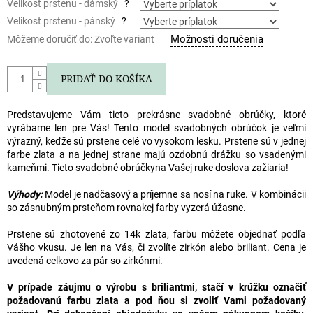
Velikost prstenu - dámský
?
Velikost prstenu - pánský
?
Možnosti doručenia
Môžeme doručiť do:
Zvoľte variant
PRIDAŤ DO KOŠÍKA
Predstavujeme Vám tieto prekrásne
svadobné obrúčky
, ktoré
vyrábame len pre Vás! Tento model
svadobných obrúčok
je veľmi
výrazný, keďže sú prstene celé vo vysokom lesku. Prstene sú v jednej
farbe
zlata
a na jednej strane majú ozdobnú drážku so vsadenými
kameňmi. Tieto
svadobné obrúčky
na Vašej ruke doslova zažiaria!
Výhody:
Model je nadčasový a príjemne sa nosí na ruke. V kombinácii
so zásnubným prsteňom rovnakej farby vyzerá úžasne.
P
rstene sú zhotovené zo 14k zlata, farbu môžete objednať podľa
Vášho vkusu. Je len na Vás, či zvolíte
zirkón
alebo
briliant
. Cena je
uvedená celkovo za pár so zirkónmi.
V prípade záujmu o výrobu s briliantmi, stačí v krúžku označiť
požadovanú farbu zlata a pod ňou si zvoliť Vami požadovaný