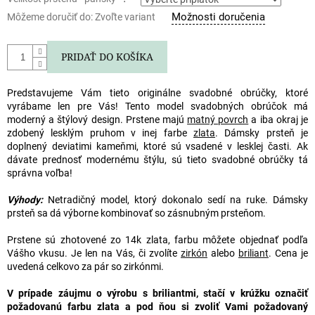
Možnosti doručenia
Môžeme doručiť do:
Zvoľte variant
PRIDAŤ DO KOŠÍKA
Predstavujeme Vám tieto originálne
svadobné obrúčky
, ktoré
vyrábame len pre Vás! Tento model
svadobných obrúčok
má
moderný a štýlový design. Prstene majú
matný povrch
a iba okraj je
zdobený lesklým pruhom v inej farbe
zlata
. Dámsky prsteň je
doplnený deviatimi kameňmi, ktoré sú vsadené v lesklej časti. Ak
dávate prednosť modernému štýlu, sú tieto
svadobné obrúčky
tá
správna voľba!
Výhody:
Netradičný model, ktorý dokonalo sedí na ruke. Dámsky
prsteň sa dá výborne kombinovať so zásnubným prsteňom.
Prstene sú zhotovené zo 14k zlata, farbu môžete objednať podľa
Vášho vkusu. Je len na Vás, či zvolíte
zirkón
alebo
briliant
. Cena je
uvedená celkovo za pár so zirkónmi.
V prípade záujmu o výrobu s briliantmi, stačí v krúžku označiť
požadovanú farbu zlata a pod ňou si zvoliť Vami požadovaný