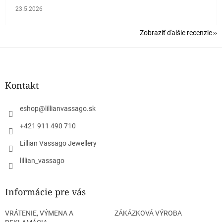
Hodnotenie obchodu je 5 z 5 hviezdičiek.
23.5.2026
Zobraziť ďalšie recenzie
Z
á
p
ä
Kontakt
t
i
eshop
@
lillianvassago.sk
e
+421 911 490 710
Lillian Vassago Jewellery
lillian_vassago
Informácie pre vás
VRÁTENIE, VÝMENA A
ZÁKÁZKOVÁ VÝROBA