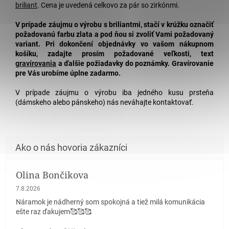
briliant
. Cena je uvedená celkovo za pár so zirkónmi.
V prípade záujmu o výrobu s briliantmi, stačí v krúžku označiť
požadovanú farbu zlata a pod ňou si zvoliť Vami požadovaný
variant. Pri dokončení objednávky vo vašom nákupnom
košíku, zadajte prosím požadované veľkosti, text
gravírovania
a ďalšie požiadavky do poznámky.
Gravírovanie
pre Vás urobíme úplne zadarmo.
V prípade záujmu o výrobu iba jedného kusu prsteňa
(dámskeho alebo pánskeho) nás neváhajte kontaktovať.
Olina Bončikova
Hodnotenie obchodu je 5 z 5 hviezdičiek.
7.8.2026
Náramok je nádherný som spokojná a tiež milá komunikácia
ešte raz ďakujem🥰🥰🥰