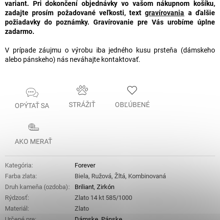
variant. Pri dokončení objednávky vo vašom nákupnom košíku,
zadajte prosím požadované veľkosti, text
gravírovania
a ďalšie
požiadavky do poznámky.
Gravírovanie pre Vás urobíme úplne
zadarmo.
V prípade záujmu o výrobu iba jedného kusu prsteňa (dámskeho
alebo pánskeho) nás neváhajte kontaktovať.
STRÁŽIŤ
OBĽÚBENÉ
OPÝTAŤ SA
AKO MERAŤ
Kategória
:
Forever
Farba zlata
:
Biela, Ružová, Žltá, Kombinovaná
Druh kameňa (ozdoba)
:
Briliant
,
Zirkón
Rýdzosť
:
Zlato 14 kt 585/1000
Materiál
:
Zlato
Určené pre
:
Dámske
,
Pánske