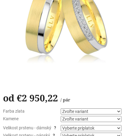
od
€2 950,22
/ pár
Jednotková
Farba zlata
cena:
Kamene
Velikost prstenu - dámský
?
Velikost prstenu - pánský
?