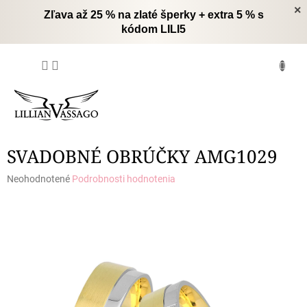
Prejsť
×
Zľava až 25 % na zlaté šperky + extra 5 % s
na
kódom LILI5
obsah
NÁKUPNÝ
KOŠÍK
SVADOBNÉ OBRÚČKY AMG1029
Priemerné
Neohodnotené
Podrobnosti hodnotenia
hodnotenie
produktu
je
0,0
z
5
hviezdičiek.