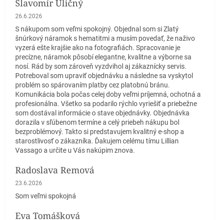
Slavomír Uličný
Hodnotenie obchodu je 5 z 5 hviezdičiek.
26.6.2026
S nákupom som veľmi spokojný. Objednal som si Zlatý
šnúrkový náramok s hematitmi a musím povedať, že naživo
vyzerá ešte krajšie ako na fotografiách. Spracovanie je
precízne, náramok pôsobí elegantne, kvalitne a výborne sa
nosí. Rád by som zároveň vyzdvihol aj zákaznícky servis.
Potreboval som upraviť objednávku a následne sa vyskytol
problém so spárovaním platby cez platobnú bránu.
Komunikácia bola počas celej doby veľmi príjemná, ochotná a
profesionálna. Všetko sa podarilo rýchlo vyriešiť a priebežne
som dostával informácie o stave objednávky. Objednávka
dorazila v sľúbenom termíne a celý priebeh nákupu bol
bezproblémový. Takto si predstavujem kvalitný e-shop a
starostlivosť o zákazníka. Ďakujem celému tímu Lillian
Vassago a určite u Vás nakúpim znova.
Radoslava Remová
Hodnotenie obchodu je 5 z 5 hviezdičiek.
23.6.2026
Som veľmi spokojná
Eva Tomášková