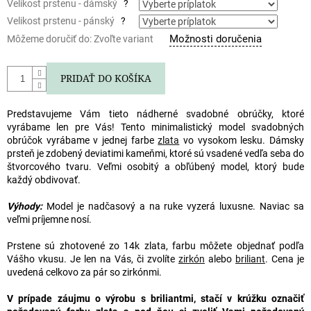
Velikost prstenu - dámský
?
Velikost prstenu - pánský
?
Možnosti doručenia
Môžeme doručiť do:
Zvoľte variant
PRIDAŤ DO KOŠÍKA
Predstavujeme Vám tieto nádherné
svadobné obrúčky
, ktoré
vyrábame len pre Vás! Tento minimalistický model
svadobných
obrúčok
vyrábame v jednej farbe
zlata
vo vysokom lesku. Dámsky
prsteň je zdobený deviatimi kameňmi, ktoré sú vsadené vedľa seba do
štvorcového tvaru. Veľmi osobitý a obľúbený model, ktorý bude
každý obdivovať.
Výhody:
Model je nadčasový a na ruke vyzerá luxusne. Naviac sa
veľmi príjemne nosí.
Prstene sú zhotovené zo 14k zlata, farbu môžete objednať podľa
Vášho vkusu. Je len na Vás, či zvolíte
zirkón
alebo
briliant
. Cena je
uvedená celkovo za pár so zirkónmi.
V prípade záujmu o výrobu s briliantmi, stačí v krúžku označiť