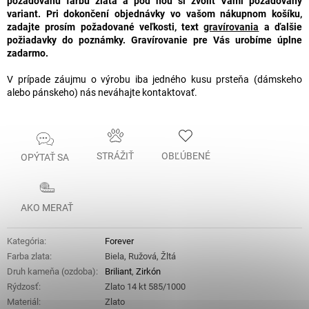
požadovanú farbu zlata a pod ňou si zvoliť Vami požadovaný
variant. Pri dokončení objednávky vo vašom nákupnom košíku,
zadajte prosím požadované veľkosti, text
gravírovania
a ďalšie
požiadavky do poznámky.
Gravírovanie pre Vás urobíme úplne
zadarmo.
V prípade záujmu o výrobu iba jedného kusu prsteňa (dámskeho
alebo pánskeho) nás neváhajte kontaktovať.
STRÁŽIŤ
OBĽÚBENÉ
OPÝTAŤ SA
AKO MERAŤ
Kategória
:
Forever
Farba zlata
:
Biela, Ružová, Žltá
Druh kameňa (ozdoba)
:
Briliant
,
Zirkón
Rýdzosť
:
Zlato 14 kt 585/1000
Materiál
:
Zlato