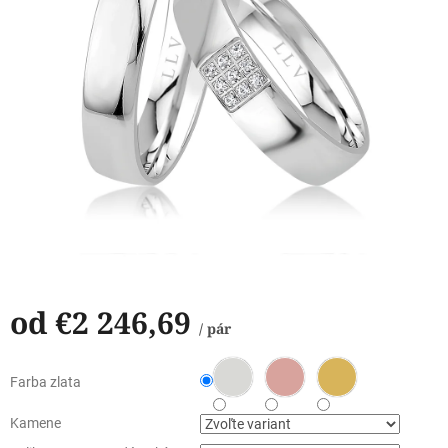
od
€2 246,69
/ pár
Jednotková
cena:
Farba zlata
Kamene