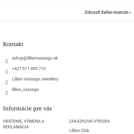
Zobraziť ďalšie recenzie
Z
á
p
ä
Kontakt
t
i
eshop
@
lillianvassago.sk
e
+421 911 490 710
Lillian Vassago Jewellery
lillian_vassago
Informácie pre vás
VRÁTENIE, VÝMENA A
ZÁKÁZKOVÁ VÝROBA
REKLAMÁCIA
Lillian Club