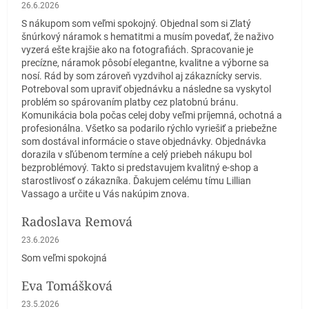
Hodnotenie obchodu je 5 z 5 hviezdičiek.
26.6.2026
S nákupom som veľmi spokojný. Objednal som si Zlatý
šnúrkový náramok s hematitmi a musím povedať, že naživo
vyzerá ešte krajšie ako na fotografiách. Spracovanie je
precízne, náramok pôsobí elegantne, kvalitne a výborne sa
nosí. Rád by som zároveň vyzdvihol aj zákaznícky servis.
Potreboval som upraviť objednávku a následne sa vyskytol
problém so spárovaním platby cez platobnú bránu.
Komunikácia bola počas celej doby veľmi príjemná, ochotná a
profesionálna. Všetko sa podarilo rýchlo vyriešiť a priebežne
som dostával informácie o stave objednávky. Objednávka
dorazila v sľúbenom termíne a celý priebeh nákupu bol
bezproblémový. Takto si predstavujem kvalitný e-shop a
starostlivosť o zákazníka. Ďakujem celému tímu Lillian
Vassago a určite u Vás nakúpim znova.
Radoslava Remová
Hodnotenie obchodu je 5 z 5 hviezdičiek.
23.6.2026
Som veľmi spokojná
Eva Tomášková
Hodnotenie obchodu je 5 z 5 hviezdičiek.
23.5.2026