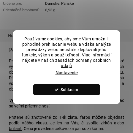
Určené pre
:
Dámske
,
Pánske
Orientačná hmotnosť
:
8,93 g
Hodnotenie
Používame cookies, aby sme Vám umožnili
pohodlné prehliadanie webu a vďaka analýze
Podrobný popis
prevádzky webu neustále zlepšovali jeho
funkcie, výkon a použiteľnosť. Viac informácií
nájdete v našich
zásadách ochrany osobních
Predstavujeme Vám tieto nádherné
svadobné obrúčky
, ktoré
údajů
vyrábame len pre Vás! Tento minimalistický model
svadobných
obrúčok
vyrábame v jednej farbe
zlata
vo vysokom lesku.
Nastavenie
Dámsky prsteň je zdobený deviatimi kameňmi, ktoré sú
vsadené vedľa seba do štvorcového tvaru. Veľmi osobitý a
obľúbený model, ktorý bude každý obdivovať.
Súhlasím
Výhody:
Model je nadčasový a na ruke vyzerá luxusne. Naviac
sa veľmi príjemne nosí.
Prstene sú zhotovené zo 14k zlata, farbu môžete objednať
podľa Vášho vkusu. Je len na Vás, či zvolíte
zirkón
alebo
briliant
. Cena je uvedená celkovo za pár so zirkónmi.