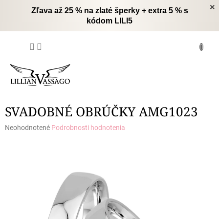
Prejsť
×
Zľava až 25 % na zlaté šperky + extra 5 % s
na
kódom LILI5
obsah
NÁKUPNÝ
KOŠÍK
SVADOBNÉ OBRÚČKY AMG1023
Priemerné
Neohodnotené
Podrobnosti hodnotenia
hodnotenie
produktu
je
0,0
z
5
hviezdičiek.