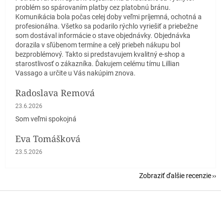
problém so spárovaním platby cez platobnú bránu.
Komunikácia bola počas celej doby veľmi príjemná, ochotná a
profesionálna. Všetko sa podarilo rýchlo vyriešiť a priebežne
som dostával informácie o stave objednávky. Objednávka
dorazila v sľúbenom termíne a celý priebeh nákupu bol
bezproblémový. Takto si predstavujem kvalitný e-shop a
starostlivosť o zákazníka. Ďakujem celému tímu Lillian
Vassago a určite u Vás nakúpim znova.
Radoslava Remová
Hodnotenie obchodu je 5 z 5 hviezdičiek.
23.6.2026
Som veľmi spokojná
Eva Tomášková
Hodnotenie obchodu je 5 z 5 hviezdičiek.
23.5.2026
Zobraziť ďalšie recenzie
Z
á
p