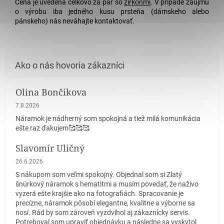
Cena je uvedená celkovo za pár so
zirkónmi
. V prípade záujmu
o výrobu iba jedného kusu prsteňa (dámskeho alebo
pánskeho) nás neváhajte kontaktovať.
Olina Bončikova
Hodnotenie obchodu je 5 z 5 hviezdičiek.
7.8.2026
Náramok je nádherný som spokojná a tiež milá komunikácia
ešte raz ďakujem🥰🥰🥰
Slavomír Uličný
Hodnotenie obchodu je 5 z 5 hviezdičiek.
26.6.2026
S nákupom som veľmi spokojný. Objednal som si Zlatý
šnúrkový náramok s hematitmi a musím povedať, že naživo
vyzerá ešte krajšie ako na fotografiách. Spracovanie je
precízne, náramok pôsobí elegantne, kvalitne a výborne sa
nosí. Rád by som zároveň vyzdvihol aj zákaznícky servis.
Potreboval som upraviť objednávku a následne sa vyskytol