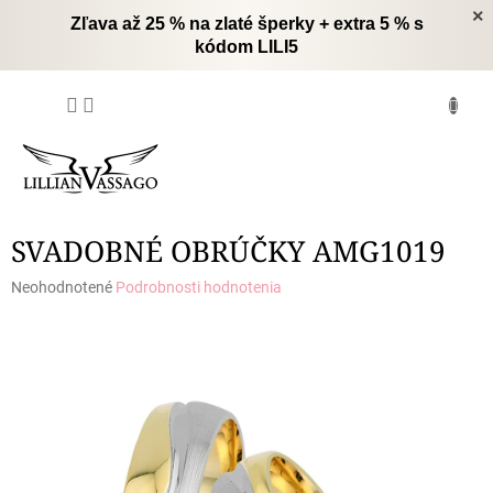
Prejsť
×
Zľava až 25 % na zlaté šperky + extra 5 % s
na
kódom LILI5
obsah
NÁKUPNÝ
KOŠÍK
SVADOBNÉ OBRÚČKY AMG1019
Priemerné
Neohodnotené
Podrobnosti hodnotenia
hodnotenie
produktu
je
0,0
z
5
hviezdičiek.