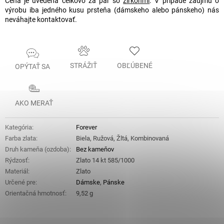
Cena je uvedená celkovo za pár so
zirkónmi
. V prípade záujmu o
výrobu iba jedného kusu prsteňa (dámskeho alebo pánskeho) nás
neváhajte kontaktovať.
STRÁŽIŤ
OBĽÚBENÉ
OPÝTAŤ SA
AKO MERAŤ
Kategória
:
Forever
Farba zlata
:
Biela, Ružová, Žltá, Kombinovaná
Druh kameňa (ozdoba)
:
Bez kameňov
Rýdzosť
:
Zlato 14 kt 585/1000
Materiál
:
Zlato
Určené pre
:
Dámske
,
Pánske
Orientačná hmotnosť
:
9,52 g