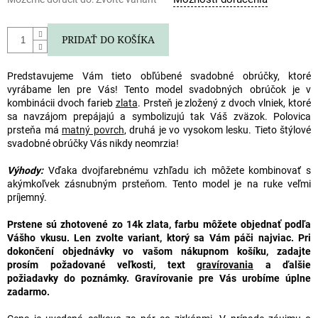
PRIDAŤ DO KOŠÍKA
Predstavujeme Vám tieto obľúbené
svadobné obrúčky
, ktoré
vyrábame len pre Vás! Tento model
svadobných obrúčok
je v
kombinácii dvoch farieb
zlata
. Prsteň je zložený z dvoch vlniek, ktoré
sa navzájom prepájajú a symbolizujú tak Váš zväzok. Polovica
prsteňa má
matný povrch
, druhá je vo vysokom lesku. Tieto štýlové
svadobné obrúčky
Vás nikdy neomrzia!
Výhody:
Vďaka dvojfarebnému vzhľadu ich môžete kombinovať s
akýmkoľvek zásnubným prsteňom. Tento model je na ruke veľmi
príjemný.
Prstene sú zhotovené zo 14k zlata, farbu môžete objednať podľa
Vášho vkusu. Len zvolte variant, ktorý sa Vám páči najviac. Pri
dokončení objednávky vo vašom nákupnom košíku, zadajte
prosím požadované veľkosti, text
gravírovania
a ďalšie
požiadavky do poznámky.
Gravírovanie pre Vás urobíme úplne
zadarmo.