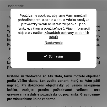
Hodnotenie
Používame cookies, aby sme Vám umožnili
Podrobný popis
pohodlné prehliadanie webu a vďaka analýze
prevádzky webu neustále zlepšovali jeho
Predstavujeme Vám tieto obľúbené
svadobné obrúčky
, ktoré
funkcie, výkon a použiteľnosť. Viac informácií
vyrábame len pre Vás! Tento model
svadobných obrúčok
je v
nájdete v našich
zásadách ochrany osobních
kombinácii dvoch farieb
zlata
. Prsteň je zložený z dvoch vlniek,
údajů
ktoré sa navzájom prepájajú a symbolizujú tak Váš zväzok.
Nastavenie
Polovica prsteňa má
matný povrch
, druhá je vo vysokom lesku.
Tieto štýlové
svadobné obrúčky
Vás nikdy neomrzia!
Súhlasím
Výhody:
Vďaka dvojfarebnému vzhľadu ich môžete
kombinovať s akýmkoľvek zásnubným prsteňom. Tento model
je na ruke veľmi príjemný.
Prstene sú zhotovené zo 14k zlata, farbu môžete objednať
podľa Vášho vkusu. Len zvolte variant, ktorý sa Vám páči
najviac. Pri dokončení objednávky vo vašom nákupnom
košíku, zadajte prosím požadované veľkosti, text
gravírovania
a ďalšie požiadavky do poznámky.
Gravírovanie
pre Vás urobíme úplne zadarmo.