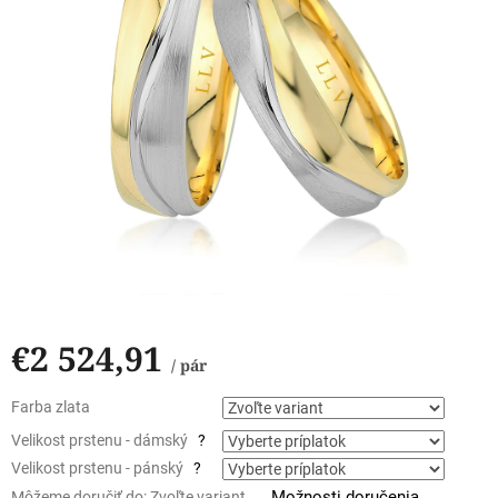
€2 524,91
/ pár
Jednotková
Farba zlata
cena:
Velikost prstenu - dámský
?
Velikost prstenu - pánský
?
Možnosti doručenia
Môžeme doručiť do:
Zvoľte variant