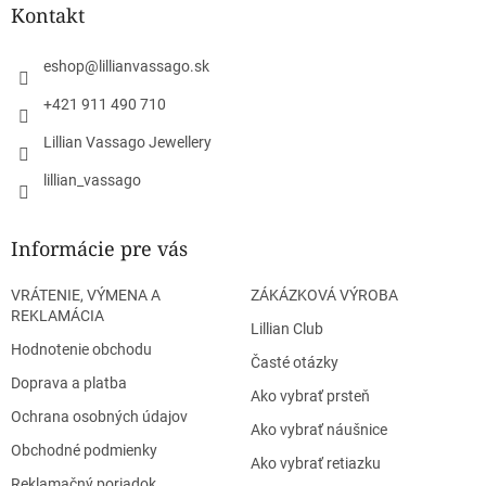
ä
Kontakt
t
i
eshop
@
lillianvassago.sk
e
+421 911 490 710
Lillian Vassago Jewellery
lillian_vassago
Informácie pre vás
VRÁTENIE, VÝMENA A
ZÁKÁZKOVÁ VÝROBA
REKLAMÁCIA
Lillian Club
Hodnotenie obchodu
Časté otázky
Doprava a platba
Ako vybrať prsteň
Ochrana osobných údajov
Ako vybrať náušnice
Obchodné podmienky
Ako vybrať retiazku
Reklamačný poriadok