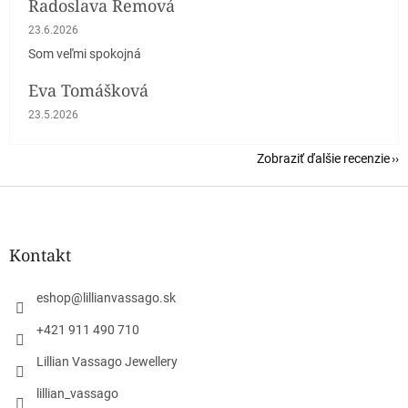
Radoslava Remová
Hodnotenie obchodu je 5 z 5 hviezdičiek.
23.6.2026
Som veľmi spokojná
Eva Tomášková
Hodnotenie obchodu je 5 z 5 hviezdičiek.
23.5.2026
Zobraziť ďalšie recenzie
Z
á
p
ä
Kontakt
t
i
eshop
@
lillianvassago.sk
e
+421 911 490 710
Lillian Vassago Jewellery
lillian_vassago