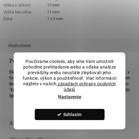
Výška s očkom
:
17 mm
Výška bez očka
:
11 mm
Šírka
:
7 x 5 mm
Hodnotenie
Podrobný popis
Používame cookies, aby sme Vám umožnili
pohodlné prehliadanie webu a vďaka analýze
Elegantný prívesok v striebre 925/1000 s bielym opalitom v
prevádzky webu neustále zlepšovali jeho
tvare slzy a
zirkónmi
. Povrch je hladký vo vysokom
funkcie, výkon a použiteľnosť. Viac informácií
nájdete v našich
zásadách ochrany osobních
lesku. Kamene sú uchytené v malých krapnách tzv.
údajů
"zrnkách". Stačí už len červený rúž a môžete vyraziť do
spoločnosti alebo pokojne len s kamarátkou na kávu.
Nastavenie
Súhlasím