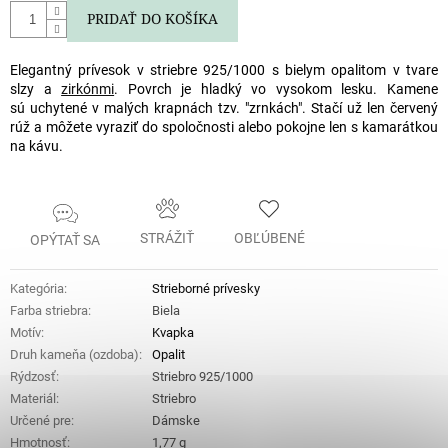
PRIDAŤ DO KOŠÍKA
Elegantný prívesok v striebre 925/1000 s bielym opalitom v tvare
slzy a
zirkónmi
. Povrch je hladký vo vysokom lesku. Kamene
sú uchytené v malých krapnách tzv. "zrnkách". Stačí už len červený
rúž a môžete vyraziť do spoločnosti alebo pokojne len s kamarátkou
na kávu.
STRÁŽIŤ
OBĽÚBENÉ
OPÝTAŤ SA
Kategória
:
Strieborné prívesky
Farba striebra
:
Biela
Motív
:
Kvapka
Druh kameňa (ozdoba)
:
Opalit
Rýdzosť
:
Striebro 925/1000
Materiál
:
Striebro
Určené pre
:
Dámske
Hmotnosť
:
1,77 g