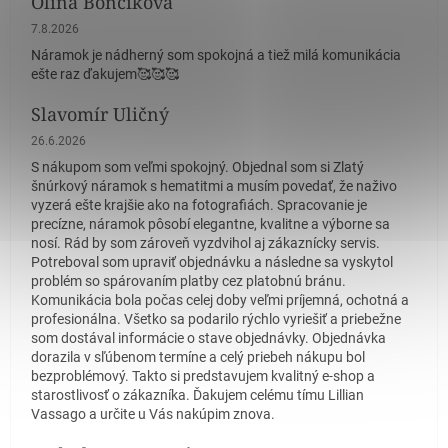
Olina Bončikova
Hodnotenie obchodu je 5 z 5 hviezdičiek.
7.8.2026
Náramok je nádherný som spokojná a tiež milá komunikácia
ešte raz ďakujem🥰🥰🥰
Slavomír Uličný
Hodnotenie obchodu je 5 z 5 hviezdičiek.
26.6.2026
S nákupom som veľmi spokojný. Objednal som si Zlatý
šnúrkový náramok s hematitmi a musím povedať, že naživo
vyzerá ešte krajšie ako na fotografiách. Spracovanie je
precízne, náramok pôsobí elegantne, kvalitne a výborne sa
nosí. Rád by som zároveň vyzdvihol aj zákaznícky servis.
Potreboval som upraviť objednávku a následne sa vyskytol
problém so spárovaním platby cez platobnú bránu.
Komunikácia bola počas celej doby veľmi príjemná, ochotná a
profesionálna. Všetko sa podarilo rýchlo vyriešiť a priebežne
som dostával informácie o stave objednávky. Objednávka
dorazila v sľúbenom termíne a celý priebeh nákupu bol
bezproblémový. Takto si predstavujem kvalitný e-shop a
starostlivosť o zákazníka. Ďakujem celému tímu Lillian
Vassago a určite u Vás nakúpim znova.