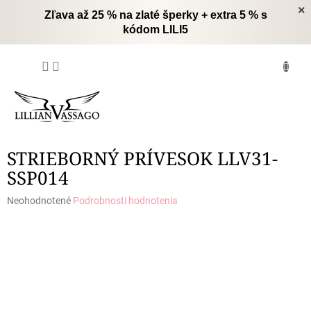
Prejsť
×
Zľava až 25 % na zlaté šperky + extra 5 % s
na
kódom LILI5
obsah
NÁKUPNÝ
KOŠÍK
STRIEBORNÝ PRÍVESOK LLV31-
SSP014
Priemerné
Neohodnotené
Podrobnosti hodnotenia
hodnotenie
produktu
je
0,0
z
5
hviezdičiek.