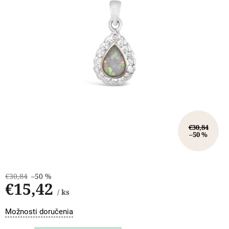
€30,84
–50 %
€30,84
–50 %
€15,42
/ ks
Jednotková
Možnosti doručenia
cena: