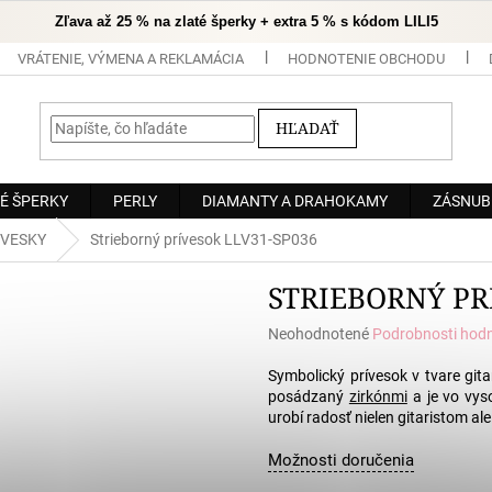
Zľava až 25 % na zlaté šperky + extra 5 % s kódom LILI5
VRÁTENIE, VÝMENA A REKLAMÁCIA
HODNOTENIE OBCHODU
HĽADAŤ
É ŠPERKY
PERLY
DIAMANTY A DRAHOKAMY
ZÁSNUB
ÍVESKY
Strieborný prívesok LLV31-SP036
STRIEBORNÝ PR
Priemerné
Neohodnotené
Podrobnosti hod
hodnotenie
produktu
Symbolický prívesok v tvare git
je
posádzaný
zirkónmi
a je vo vys
0,0
urobí radosť nielen gitaristom al
z
5
Možnosti doručenia
hviezdičiek.