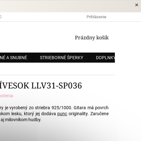
×
DOPRAVA A PLATBA
OCHRANA OSOBNÝCH ÚDAJOV
Prihlásenie
OBCHODNÉ
NÁKUPNÝ
Prázdny košík
KOŠÍK
NÉ A SNUBNÉ
STRIEBORNÉ ŠPERKY
DOPLNKY
ZÁKÁ
ÍVESOK LLV31-SP036
notenia
ary je vyrobený zo striebra 925/1000. Gitara má povrch
okom lesku, ktorý jej dodáva
punc
originality. Zaručene
e aj milovníkom hudby.