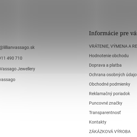
Informácie pre vá
VRÁTENIE, VÝMENA A R
@
lillianvassago.sk
Hodnotenie obchodu
911 490 710
Doprava a platba
n Vassago Jewellery
Ochrana osobných údajo
n_vassago
Obchodné podmienky
Reklamačný poriadok
Puncovné značky
Transparentnosť
Kontakty
ZÁKÁZKOVÁ VÝROBA