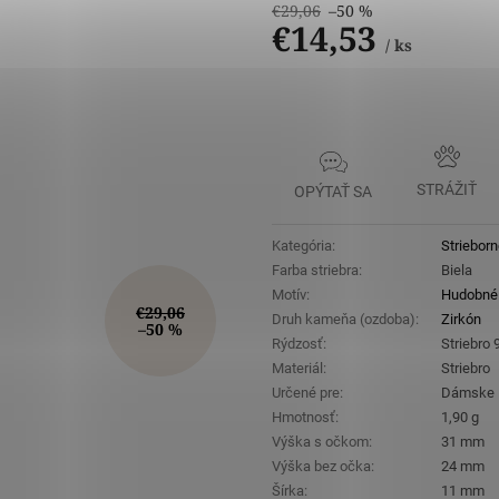
€29,06
–50 %
€14,53
/ ks
Jednotková
cena:
STRÁŽIŤ
OPÝTAŤ SA
Kategória
:
Strieborn
Farba striebra
:
Biela
Motív
:
Hudobné 
€29,06
Druh kameňa (ozdoba)
:
Zirkón
–50 %
Rýdzosť
:
Striebro
Materiál
:
Striebro
Určené pre
:
Dámske
Hmotnosť
:
1,90 g
Výška s očkom
:
31 mm
Výška bez očka
:
24 mm
Šírka
:
11 mm