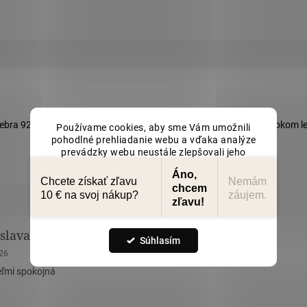
striebra 925/1000. Gitara má povrch posádzaný
zirkónmi
a je vo vysokom le
Používame cookies, aby sme Vám umožnili
pohodlné prehliadanie webu a vďaka analýze
prevádzky webu neustále zlepšovali jeho
funkcie, výkon a použiteľnosť. Viac informácií
Áno,
nájdete v našich
zásadách ochrany osobních
Chcete získať zľavu
Nemám
chcem
údajů
10 € na svoj nákup?
záujem.
zľavu!
Nastavenie
slava Remová
Eva Tomášková
Súhlasím
nie obchodu je 5 z 5 hviezdičiek.
Hodnotenie obchodu je 5 z 5 hviez
026
23.5.2026
ľmi spokojná