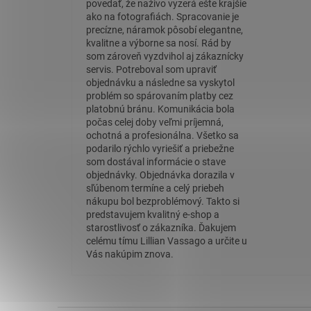
povedať, že naživo vyzerá ešte krajšie
ako na fotografiách. Spracovanie je
precízne, náramok pôsobí elegantne,
kvalitne a výborne sa nosí. Rád by
som zároveň vyzdvihol aj zákaznícky
servis. Potreboval som upraviť
objednávku a následne sa vyskytol
problém so spárovaním platby cez
platobnú bránu. Komunikácia bola
počas celej doby veľmi príjemná,
ochotná a profesionálna. Všetko sa
podarilo rýchlo vyriešiť a priebežne
som dostával informácie o stave
objednávky. Objednávka dorazila v
sľúbenom termíne a celý priebeh
nákupu bol bezproblémový. Takto si
predstavujem kvalitný e-shop a
starostlivosť o zákazníka. Ďakujem
celému tímu Lillian Vassago a určite u
Vás nakúpim znova.