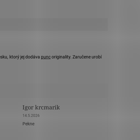
sku, ktorý jej dodáva
punc
originality. Zaručene urobí
Igor krcmarik
dičiek.
Hodnotenie obchodu je 5 z 5 hviezdičiek.
14.5.2026
Pekne