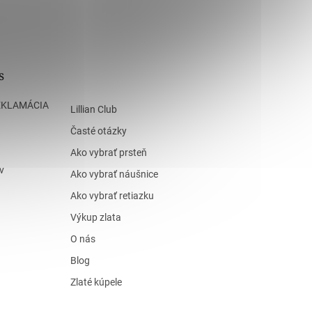
s
EKLAMÁCIA
Lillian Club
Časté otázky
Ako vybrať prsteň
v
Ako vybrať náušnice
Ako vybrať retiazku
Výkup zlata
O nás
Blog
Zlaté kúpele