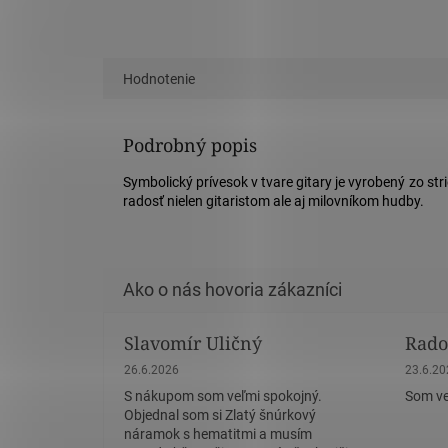
Hodnotenie
Podrobný popis
Symbolický prívesok v tvare gitary je vyrobený zo 
radosť nielen gitaristom ale aj milovníkom hudby.
Slavomír Uličný
Rado
Hodnotenie obchodu je 5 z 5 hviezdičiek.
Hodnote
26.6.2026
23.6.2
S nákupom som veľmi spokojný.
Som ve
Objednal som si Zlatý šnúrkový
náramok s hematitmi a musím