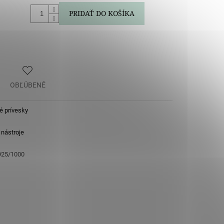
PRIDAŤ DO KOŠÍKA
OBĽÚBENÉ
é prívesky
nástroje
 925/1000