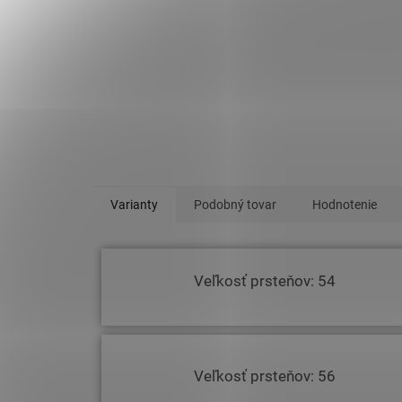
Varianty
Podobný tovar
Hodnotenie
Veľkosť prsteňov: 54
Veľkosť prsteňov: 56