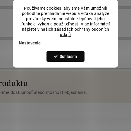
Používame cookies, aby sme Vám umožnili
pohodlné prehliadanie webu a vďaka analýze
prevádzky webu neustále zlepšovali jeho
€480,05
funkcie, výkon a použiteľnosť. Viac informácií
nájdete v našich
zásadách ochrany osobních
údajů
Nastavenie
€480,05
Súhlasím
produktu
veríme dostupnosť alebo možnosť objednania.