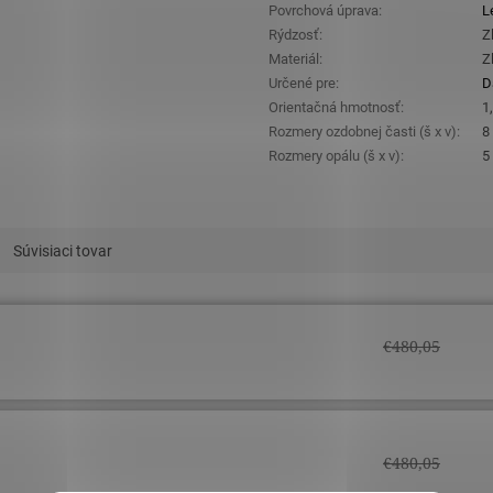
Povrchová úprava
:
L
Rýdzosť
:
Z
Materiál
:
Z
Určené pre
:
D
Orientačná hmotnosť
:
1
Rozmery ozdobnej časti (š x v)
:
8
Rozmery opálu (š x v)
:
5
Súvisiaci tovar
€480,05
€480,05