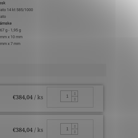
esk
lato 14 kt 585/1000
lato
ámske
,67 g - 1,95 g
 mm x 10 mm
 mm x 7 mm
DO KOŠÍKA
€384,04
/ ks
DO KOŠÍKA
€384,04
/ ks