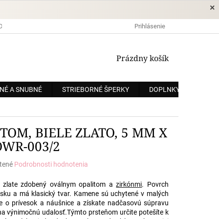
×
DOPRAVA A PLATBA
OCHRANA OSOBNÝCH ÚDAJOV
Prihlásenie
OBCHODNÉ
NÁKUPNÝ
Prázdny košík
KOŠÍK
NÉ A SNUBNÉ
STRIEBORNÉ ŠPERKY
DOPLNKY
ZÁKÁ
TOM, BIELE ZLATO, 5 MM X
WR-003/2
tené
Podrobnosti hodnotenia
e
t zlate zdobený oválnym opalitom a
zirkónmi
. Povrch
esku a má klasický tvar. Kamene sú uchytené v malých
te o prívesok a náušnice a získate nadčasovú súpravu
na výnimočnú udalosť.Týmto prsteňom určite potešíte k