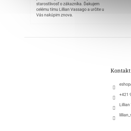
starostlivosť o zákazníka. Ďakujem
celému tímu Lillian Vassago a určite u
Vás nakúpim znova.
Z
á
p
ä
t
Kontakt
i
e
eshop
+421 
Lillia
lillia