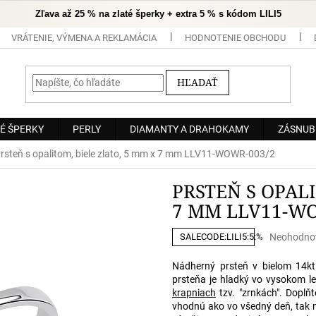
Zľava až 25 % na zlaté šperky + extra 5 % s kódom LILI5
VRÁTENIE, VÝMENA A REKLAMÁCIA
HODNOTENIE OBCHODU
HĽADAŤ
É ŠPERKY
PERLY
DIAMANTY A DRAHOKAMY
ZÁSNUB
rsteň s opalitom, biele zlato, 5 mm x 7 mm LLV11-WOWR-003/2
PRSTEŇ S OPALI
7 MM LLV11-WO
Priemerné
Neohodno
SALECODE:LILI5:5:%
hodnoteni
produktu
Nádherný prsteň v bielom 14k
je
prsteňa je hladký vo vysokom l
0,0
krapniach
tzv. "zrnkách". Doplň
z
vhodnú ako vo všedný deň, tak 