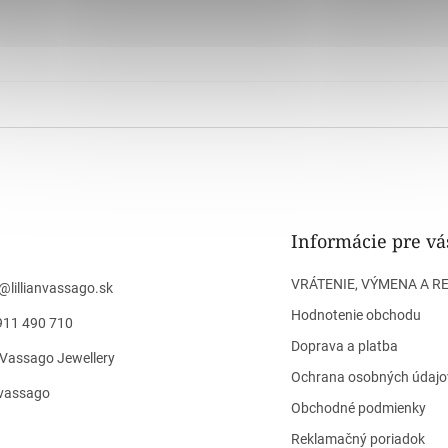
Informácie pre vá
VRÁTENIE, VÝMENA A R
@
lillianvassago.sk
Hodnotenie obchodu
911 490 710
Doprava a platba
n Vassago Jewellery
Ochrana osobných údajo
n_vassago
Obchodné podmienky
Reklamačný poriadok