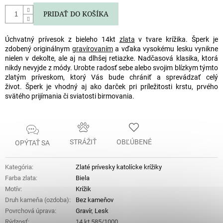
PRIDAŤ DO KOŠÍKA
Úchvatný prívesok z bieleho 14kt
zlata
v tvare krížika. Šperk je
zdobený originálnym
gravírovaním
a vďaka vysokému lesku vynikne
nielen v dekolte, ale aj na dlhšej retiazke. Nadčasová klasika, ktorá
nikdy nevyjde z módy. Urobte radosť sebe alebo svojim blízkym týmto
zlatým príveskom, ktorý Vás bude chrániť a sprevádzať celý
život.
Šperk je vhodný aj ako darček pri príležitosti krstu, prvého
svätého prijímania či sviatosti birmovania.
STRÁŽIŤ
OBĽÚBENÉ
OPÝTAŤ SA
Kategória
:
Zlaté prívesky katolícke krížiky
Farba zlata
:
Biela
Motív
:
Krížik
Druh kameňa (ozdoba)
:
Bez kameňov
Povrchová úprava
:
Gravír
,
Lesk
Rýdzosť
:
14 kt 585/1000