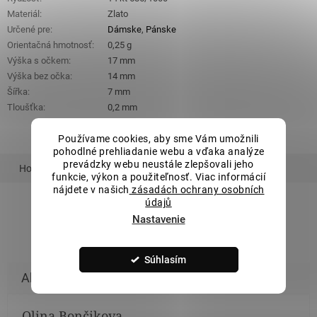
Materiál
:
Zlato
Určené pre
:
Dámske
,
Pánske
Orientačná hmotnosť
:
0,25 g
Výška s očkem
:
17 mm
Výška bez očka
:
14 mm
Šířka
:
7 mm
Tloušťka
:
0,2 mm
Používame cookies, aby sme Vám umožnili
pohodlné prehliadanie webu a vďaka analýze
prevádzky webu neustále zlepšovali jeho
Hodnotenie
Podobný tovar
Súvisiaci tovar
funkcie, výkon a použiteľnosť. Viac informácií
nájdete v našich
zásadách ochrany osobních
údajů
Nastavenie
ZOBRAZIŤ VŠETKY PODOBNÉ PRODUKTY
Súhlasím
Olina Bončikova