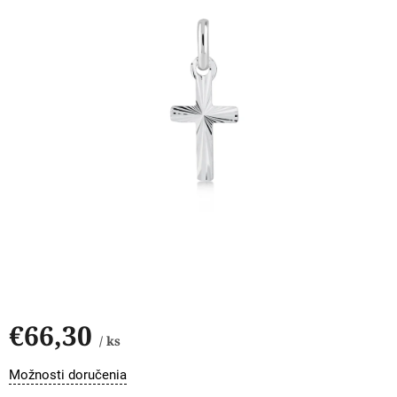
hviezdičiek.
€66,30
/ ks
Jednotková
Možnosti doručenia
cena: