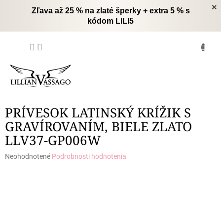
Prejsť
×
Zľava až 25 % na zlaté šperky + extra 5 % s
na
kódom LILI5
obsah
NÁKUPNÝ
KOŠÍK
PRÍVESOK LATINSKÝ KRÍŽIK S
GRAVÍROVANÍM, BIELE ZLATO
LLV37-GP006W
Priemerné
Neohodnotené
Podrobnosti hodnotenia
hodnotenie
produktu
je
0,0
z
5