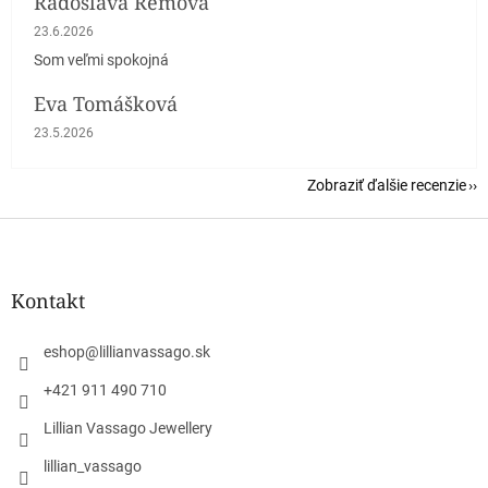
Radoslava Remová
Hodnotenie obchodu je 5 z 5 hviezdičiek.
23.6.2026
Som veľmi spokojná
Eva Tomášková
Hodnotenie obchodu je 5 z 5 hviezdičiek.
23.5.2026
Zobraziť ďalšie recenzie
Z
á
p
ä
Kontakt
t
i
eshop
@
lillianvassago.sk
e
+421 911 490 710
Lillian Vassago Jewellery
lillian_vassago