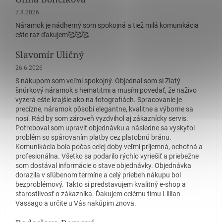
Hodnotenie obchodu je 5 z 5 hviezdičiek.
7.8.2026
Náramok je nádherný som spokojná a tiež milá komunikácia
ešte raz ďakujem🥰🥰🥰
Slavomír Uličný
Hodnotenie obchodu je 5 z 5 hviezdičiek.
26.6.2026
S nákupom som veľmi spokojný. Objednal som si Zlatý
šnúrkový náramok s hematitmi a musím povedať, že naživo
vyzerá ešte krajšie ako na fotografiách. Spracovanie je
precízne, náramok pôsobí elegantne, kvalitne a výborne sa
nosí. Rád by som zároveň vyzdvihol aj zákaznícky servis.
Potreboval som upraviť objednávku a následne sa vyskytol
problém so spárovaním platby cez platobnú bránu.
Komunikácia bola počas celej doby veľmi príjemná, ochotná a
profesionálna. Všetko sa podarilo rýchlo vyriešiť a priebežne
som dostával informácie o stave objednávky. Objednávka
dorazila v sľúbenom termíne a celý priebeh nákupu bol
bezproblémový. Takto si predstavujem kvalitný e-shop a
starostlivosť o zákazníka. Ďakujem celému tímu Lillian
Vassago a určite u Vás nakúpim znova.