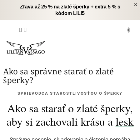
Prejsť
×
Zľava až 25 % na zlaté šperky + extra 5 % s
na
kódom LILI5
obsah
NÁKUPNÝ
KOŠÍK
Ako sa správne starať o zlaté
šperky?
SPRIEVODCA STAROSTLIVOSŤOU O ŠPERKY
Ako sa starať o zlaté šperky,
aby si zachovali krásu a
lesk
Správne nosenie, skladovanie a čistenie pomáha