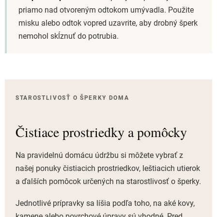
priamo nad otvoreným odtokom umývadla. Použite
misku alebo odtok vopred uzavrite, aby drobný šperk
nemohol skĺznuť do potrubia.
STAROSTLIVOSŤ O ŠPERKY DOMA
Čistiace prostriedky a pomôcky
Na pravidelnú domácu údržbu si môžete vybrať z
našej ponuky čistiacich prostriedkov, leštiacich utierok
a ďalších pomôcok určených na starostlivosť o šperky.
Jednotlivé prípravky sa líšia podľa toho, na aké kovy,
kamene alebo povrchové úpravy sú vhodné. Pred