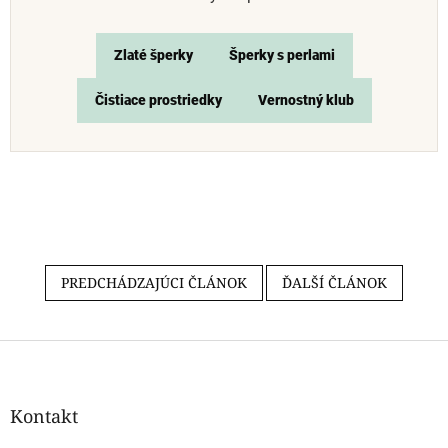
Zlaté šperky
Šperky s perlami
Čistiace prostriedky
Vernostný klub
PREDCHÁDZAJÚCI ČLÁNOK
ĎALŠÍ ČLÁNOK
Z
á
p
ä
Kontakt
t