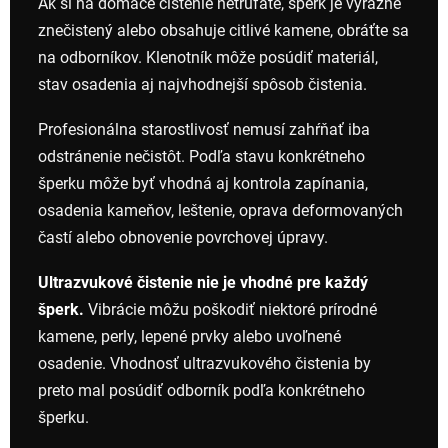
Ak si na domáce čistenie netrúfate, šperk je výrazne
znečistený alebo obsahuje citlivé kamene, obráťte sa
na odborníkov. Klenotník môže posúdiť materiál,
stav osadenia aj najvhodnejší spôsob čistenia.
Profesionálna starostlivosť nemusí zahŕňať iba
odstránenie nečistôt. Podľa stavu konkrétneho
šperku môže byť vhodná aj kontrola zapínania,
osadenia kameňov, leštenie, oprava deformovaných
častí alebo obnovenie povrchovej úpravy.
Ultrazvukové čistenie nie je vhodné pre každý
šperk.
Vibrácie môžu poškodiť niektoré prírodné
kamene, perly, lepené prvky alebo uvoľnené
osadenie. Vhodnosť ultrazvukového čistenia by
preto mal posúdiť odborník podľa konkrétneho
šperku.