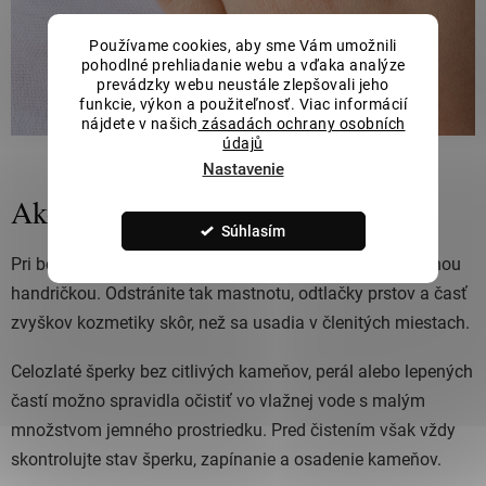
Používame cookies, aby sme Vám umožnili
pohodlné prehliadanie webu a vďaka analýze
prevádzky webu neustále zlepšovali jeho
funkcie, výkon a použiteľnosť. Viac informácií
nájdete v našich
zásadách ochrany osobních
údajů
Nastavenie
Ako vyčistiť zlaté šperky doma
Súhlasím
Pri bežnej údržbe často stačí šperk po nosení utrieť jemnou
handričkou. Odstránite tak mastnotu, odtlačky prstov a časť
zvyškov kozmetiky skôr, než sa usadia v členitých miestach.
Celozlaté šperky bez citlivých kameňov, perál alebo lepených
častí možno spravidla očistiť vo vlažnej vode s malým
množstvom jemného prostriedku. Pred čistením však vždy
skontrolujte stav šperku, zapínanie a osadenie kameňov.