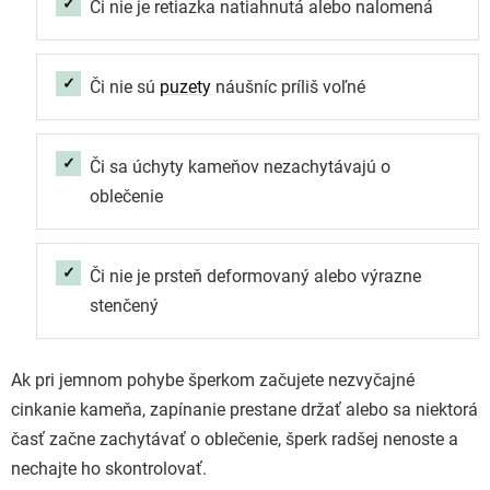
Či nie je retiazka natiahnutá alebo nalomená
Či nie sú
puzety
náušníc príliš voľné
Či sa úchyty kameňov nezachytávajú o
oblečenie
Či nie je prsteň deformovaný alebo výrazne
stenčený
Ak pri jemnom pohybe šperkom začujete nezvyčajné
cinkanie kameňa, zapínanie prestane držať alebo sa niektorá
časť začne zachytávať o oblečenie, šperk radšej nenoste a
nechajte ho skontrolovať.