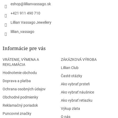
i
eshop
@
lillianvassago.sk
e
+421 911 490 710
Lillian Vassago Jewellery
lillian_vassago
Informácie pre vás
VRÁTENIE, VÝMENA A
ZÁKÁZKOVÁ VÝROBA
REKLAMÁCIA
Lillian Club
Hodnotenie obchodu
Časté otázky
Doprava a platba
Ako vybrať prsteň
Ochrana osobných údajov
Ako vybrať náušnice
Obchodné podmienky
Ako vybrať retiazku
Reklamačný poriadok
Výkup zlata
Puncovné značky
O nás