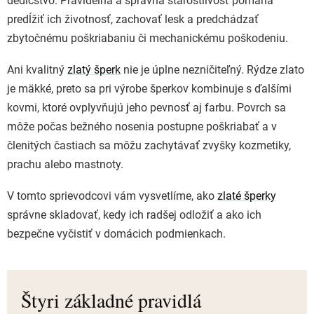
dedičstvo. Pravidelná a správna starostlivosť pomáha
predĺžiť ich životnosť, zachovať lesk a predchádzať
zbytočnému poškriabaniu či mechanickému poškodeniu.
Ani kvalitný
zlatý šperk
nie je úplne nezničiteľný. Rýdze zlato
je mäkké, preto sa pri výrobe šperkov kombinuje s ďalšími
kovmi, ktoré ovplyvňujú jeho pevnosť aj farbu. Povrch sa
môže počas bežného nosenia postupne poškriabať a v
členitých častiach sa môžu zachytávať zvyšky kozmetiky,
prachu alebo mastnoty.
V tomto sprievodcovi vám vysvetlíme, ako
zlaté šperky
správne skladovať, kedy ich radšej odložiť a ako ich
bezpečne vyčistiť v domácich podmienkach.
Štyri základné pravidlá