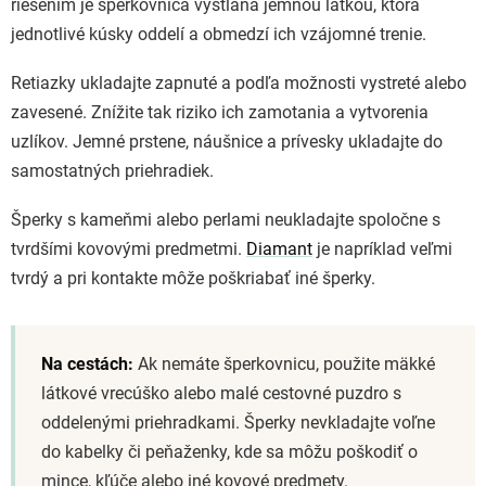
riešením je šperkovnica vystlaná jemnou látkou, ktorá
jednotlivé kúsky oddelí a obmedzí ich vzájomné trenie.
Retiazky ukladajte zapnuté a podľa možnosti vystreté alebo
zavesené. Znížite tak riziko ich zamotania a vytvorenia
uzlíkov. Jemné prstene, náušnice a prívesky ukladajte do
samostatných priehradiek.
Šperky s kameňmi alebo perlami neukladajte spoločne s
tvrdšími kovovými predmetmi.
Diamant
je napríklad veľmi
tvrdý a pri kontakte môže poškriabať iné šperky.
Na cestách:
Ak nemáte šperkovnicu, použite mäkké
látkové vrecúško alebo malé cestovné puzdro s
oddelenými priehradkami. Šperky nevkladajte voľne
do kabelky či peňaženky, kde sa môžu poškodiť o
mince, kľúče alebo iné kovové predmety.