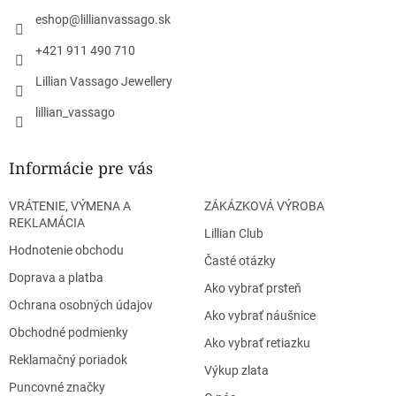
i
eshop
@
lillianvassago.sk
e
+421 911 490 710
Lillian Vassago Jewellery
lillian_vassago
Informácie pre vás
VRÁTENIE, VÝMENA A
ZÁKÁZKOVÁ VÝROBA
REKLAMÁCIA
Lillian Club
Hodnotenie obchodu
Časté otázky
Doprava a platba
Ako vybrať prsteň
Ochrana osobných údajov
Ako vybrať náušnice
Obchodné podmienky
Ako vybrať retiazku
Reklamačný poriadok
Výkup zlata
Puncovné značky