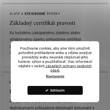
ZLATÉ A
STRIEBORNÉ
ŠPERKY
Základný certifikát pravosti
Ku každému zakúpenému zlatému alebo
striebornému šperku prikladáme certifikát
potvrdzujúci deklarovaný materiál a základné
Používame cookies, aby sme Vám umožnili
informácie o výrobku.
pohodlné prehliadanie webu a vďaka analýze
prevádzky webu neustále zlepšovali jeho
funkcie, výkon a použiteľnosť. Viac informácií
nájdete v našich
zásadách ochrany osobních
údajů
Nastavenie
DIAMANTY
A PRÍRODNÉ DRAHOKAMY
Podrobný certifikát k šperku
Súhlasím
Pri šperkoch s diamantmi a prírodnými
drahokamami prikladáme detailnejší dokument s