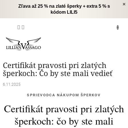
Prejsť
×
Zľava až 25 % na zlaté šperky + extra 5 % s
na
kódom LILI5
obsah
NÁKUPNÝ
KOŠÍK
Certifikát pravosti pri zlatých
šperkoch: Čo by ste mali vedieť
6.11.2025
SPRIEVODCA NÁKUPOM ŠPERKOV
Certifikát pravosti pri zlatých
šperkoch: čo by ste mali