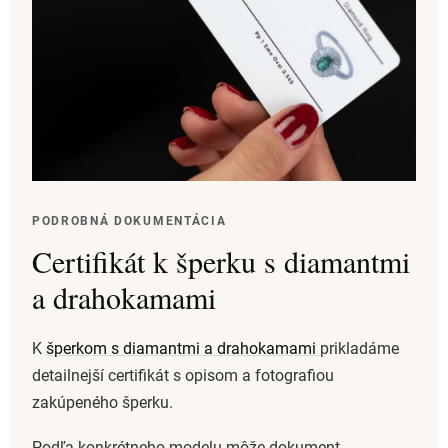
PODROBNÁ DOKUMENTÁCIA
Certifikát k šperku s diamantmi
a drahokamami
K
šperkom s diamantmi a drahokamami
prikladáme
detailnejší certifikát s opisom a fotografiou
zakúpeného šperku.
Podľa konkrétneho modelu môže dokument