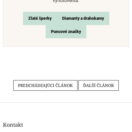
vyhotovenia.
Zlaté šperky
Diamanty a drahokamy
Puncové značky
PREDCHÁDZAJÚCI ČLÁNOK
ĎALŠÍ ČLÁNOK
Z
á
p
ä
Kontakt
t