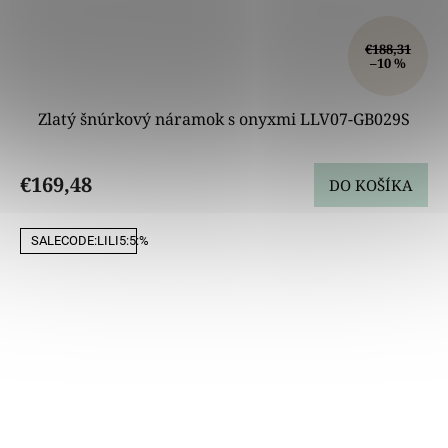
€188,31
–10 %
Zlatý šnúrkový náramok s onyxmi LLV07-GB029S
€169,48
DO KOŠÍKA
SALECODE:LILI5:5:%