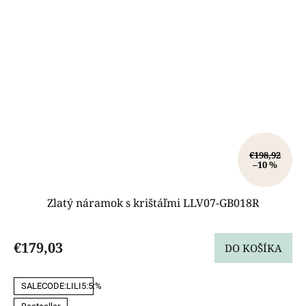
€198,92
–10 %
Zlatý náramok s krištáľmi LLV07-GB018R
€179,03
DO KOŠÍKA
SALECODE:LILI5:5:%