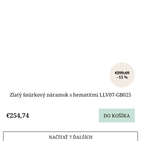
€299,69
–15 %
Zlatý šnúrkový náramok s hematitmi LLV07-GB025
€254,74
DO KOŠÍKA
NAČÍTAŤ 7 ĎALŠÍCH