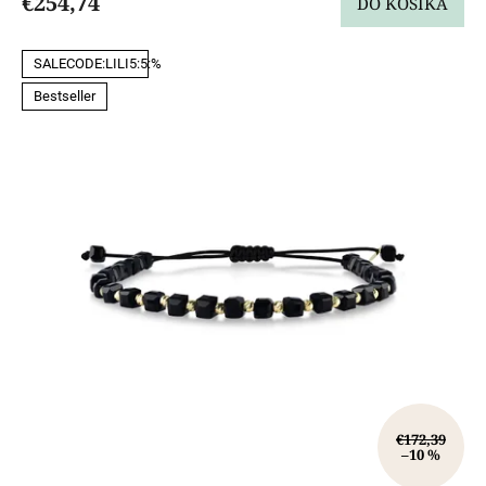
€254,74
DO KOŠÍKA
SALECODE:LILI5:5:%
Bestseller
€172,39
–10 %