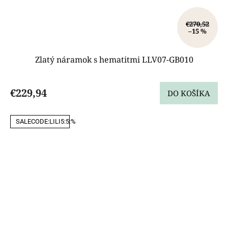
€270,52
–15 %
Zlatý náramok s hematitmi LLV07-GB010
€229,94
DO KOŠÍKA
SALECODE:LILI5:5:%