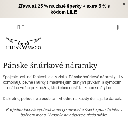
Prejsť
×
Zľava až 25 % na zlaté šperky + extra 5 % s
na
kódom LILI5
obsah
NÁKUPNÝ
KOŠÍK
Pánske šnúrkové náramky
Spojenie textilnej ľahkosti a sily zlata. Pánske šnúrkové náramky LLV
kombinujú pevné šnúrky s masívnejšími zlatými prvkami a symbolmi
– ideálna voľba pre mužov, ktorí chcú nosiť talizman so štýlom.
Diskrétne, pohodlné a osobité – vhodné na každý deň aj ako darček.
Pre jednoduchšie vyhľadávanie vysnívaného šperku použite filter v
bočnom menu. V mobile ho nájdete o niečo nižšie.
R