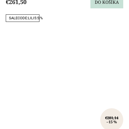
€261,50
DO KOŠÍKA
SALECODE:LILI5:5:%
€281,14
–15 %