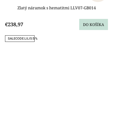
Zlatý náramok s hematitmi LLV07-GB014
€238,97
DO KOŠÍKA
SALECODE:LILI5:5:%