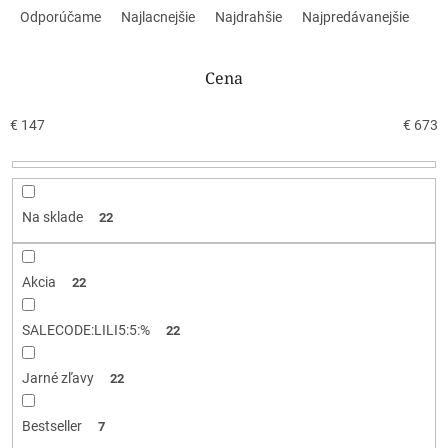
a
Odporúčame
Najlacnejšie
Najdrahšie
Najpredávanejšie
d
e
n
Cena
i
e
€
147
€
673
p
r
o
d
Na sklade
22
u
k
t
Akcia
22
o
v
SALECODE:LILI5:5:%
22
Jarné zľavy
22
Bestseller
7