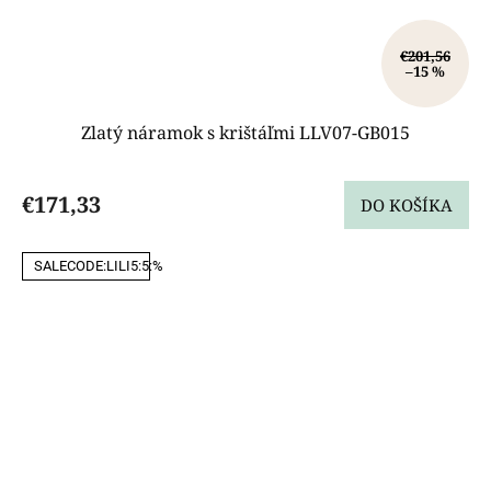
€201,56
–15 %
Zlatý náramok s krištáľmi LLV07-GB015
€171,33
DO KOŠÍKA
SALECODE:LILI5:5:%