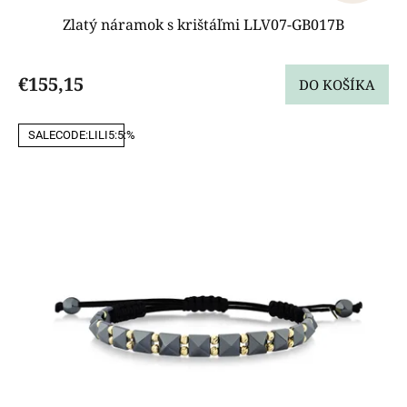
Zlatý náramok s krištáľmi LLV07-GB017B
€155,15
DO KOŠÍKA
SALECODE:LILI5:5:%