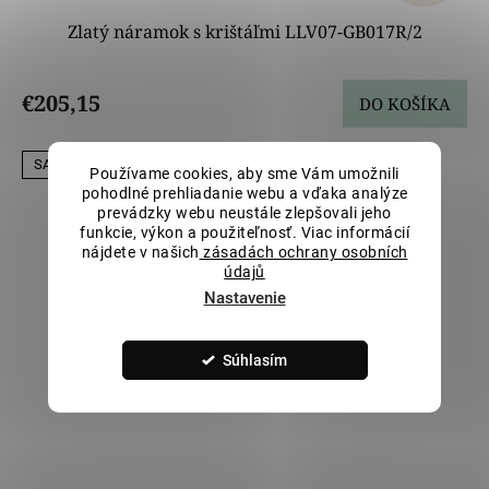
Zlatý náramok s krištáľmi LLV07-GB017R/2
€205,15
DO KOŠÍKA
SALECODE:LILI5:5:%
Používame cookies, aby sme Vám umožnili
pohodlné prehliadanie webu a vďaka analýze
prevádzky webu neustále zlepšovali jeho
funkcie, výkon a použiteľnosť. Viac informácií
nájdete v našich
zásadách ochrany osobních
údajů
Nastavenie
Súhlasím