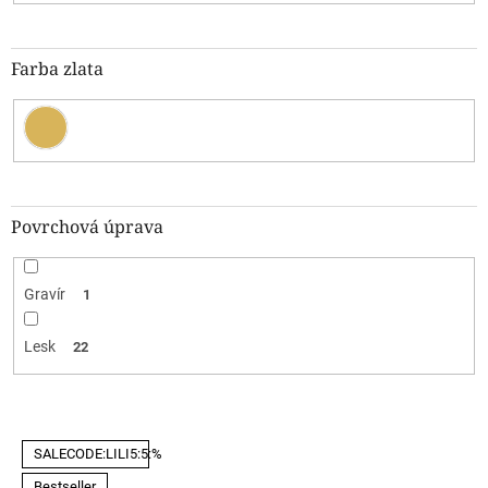
Farba zlata
Povrchová úprava
Gravír
1
Lesk
22
V
SALECODE:LILI5:5:%
ý
p
Bestseller