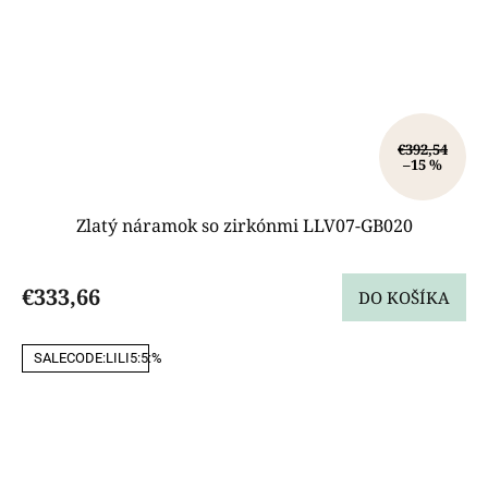
€392,54
–15 %
Zlatý náramok so zirkónmi LLV07-GB020
€333,66
DO KOŠÍKA
SALECODE:LILI5:5:%