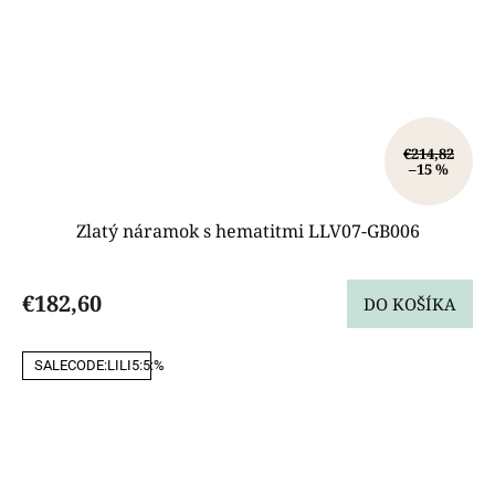
€214,82
–15 %
Zlatý náramok s hematitmi LLV07-GB006
€182,60
DO KOŠÍKA
SALECODE:LILI5:5:%