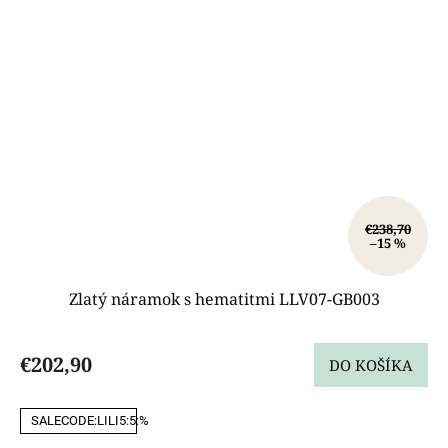
€238,70
–15 %
Zlatý náramok s hematitmi LLV07-GB003
€202,90
DO KOŠÍKA
SALECODE:LILI5:5:%