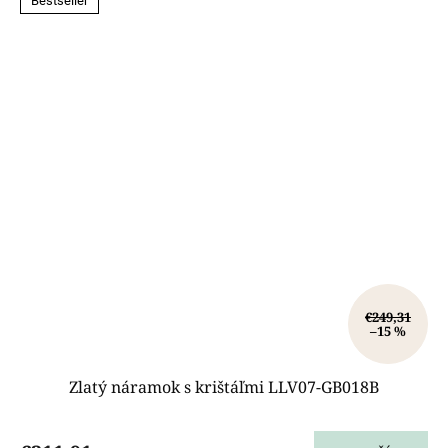
Bestseller
€249,31
–15 %
Zlatý náramok s krištáľmi LLV07-GB018B