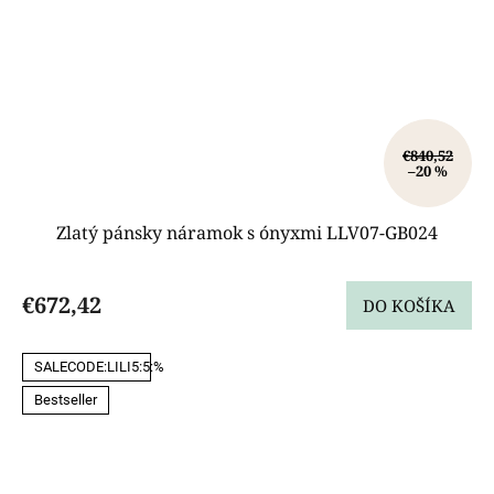
€840,52
–20 %
Zlatý pánsky náramok s ónyxmi LLV07-GB024
€672,42
DO KOŠÍKA
SALECODE:LILI5:5:%
Bestseller