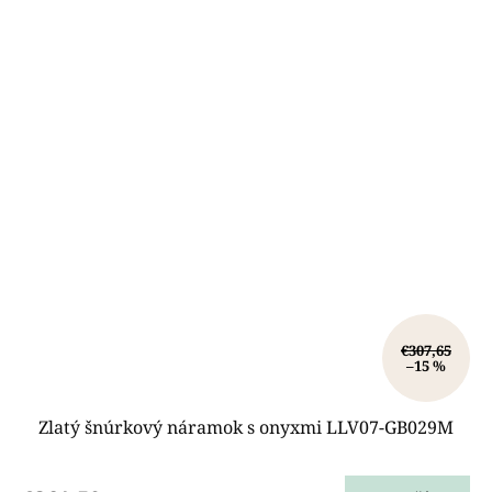
€307,65
–15 %
Zlatý šnúrkový náramok s onyxmi LLV07-GB029M