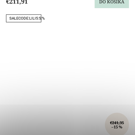
€211,91
DO KOŠÍKA
SALECODE:LILI5:5:%
€241,35
–15 %