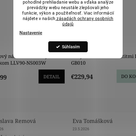
pohodlné prehliadanie webu a vďaka analýze
prevádzky webu neustále zlepšovali jeho
funkcie, výkon a použiteľnosť. Viac informácií
nájdete v našich
zásadách ochrany osobních
údajů
Nastavenie
€291,7
5
–15 %
Súhlasím
ový náramok so zlatým
Zlatý náramok s hematitmi 
čkom LLV90-NS003W
GB010
€229,94
,99
DO KO
DETAIL
slava Remová
Eva Tomášková
nie obchodu je 5 z 5 hviezdičiek.
Hodnotenie obchodu je 5 z 5 hviez
026
23.5.2026