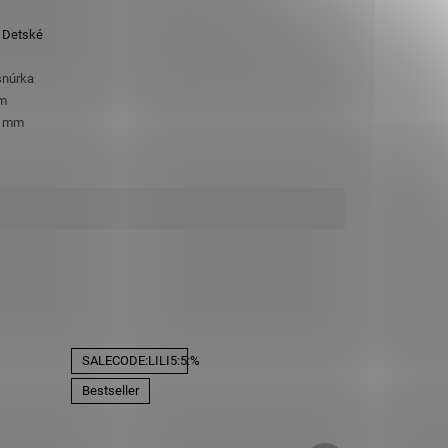
,
Detské
šnúrka
cm
8 mm
SALECODE:LILI5:5:%
Bestseller