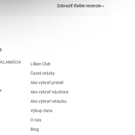
Zobraziť ďalšie recenzie
s
EKLAMÁCIA
Lillian Club
Časté otázky
Ako vybrať prsteň
v
Ako vybrať náušnice
Ako vybrať retiazku
Výkup zlata
O nás
Blog