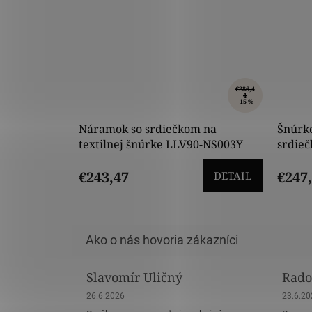
€286,4
4
–15 %
Náramok so srdiečkom na
Šnúrk
textilnej šnúrke LLV90-NS003Y
srdie
€243,47
€247
DETAIL
Slavomír Uličný
Rado
Hodnotenie obchodu je 5 z 5 hviezdičiek.
Hodnote
26.6.2026
23.6.2