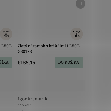
Ďalší
produkt
€270,5
€172,3
2
9
–15 %
–10 %
LLV07-
Zlatý náramok s krištáľmi LLV07-
GB017B
€155,15
ŠÍKA
DO KOŠÍKA
Igor krcmarik
dičiek.
Hodnotenie obchodu je 5 z 5 hviezdičiek.
14.5.2026