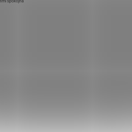
ľmi spokojná