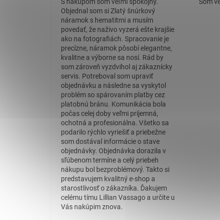
S nákupom som veľmi spokojný.
Som ve
Objednal som si Zlatý šnúrkový
náramok s hematitmi a musím
povedať, že naživo vyzerá ešte krajšie
ako na fotografiách. Spracovanie je
precízne, náramok pôsobí elegantne,
kvalitne a výborne sa nosí. Rád by
som zároveň vyzdvihol aj zákaznícky
servis. Potreboval som upraviť
objednávku a následne sa vyskytol
problém so spárovaním platby cez
platobnú bránu. Komunikácia bola
počas celej doby veľmi príjemná,
ochotná a profesionálna. Všetko sa
podarilo rýchlo vyriešiť a priebežne
som dostával informácie o stave
objednávky. Objednávka dorazila v
sľúbenom termíne a celý priebeh
nákupu bol bezproblémový. Takto si
predstavujem kvalitný e-shop a
starostlivosť o zákazníka. Ďakujem
celému tímu Lillian Vassago a určite u
Vás nakúpim znova.