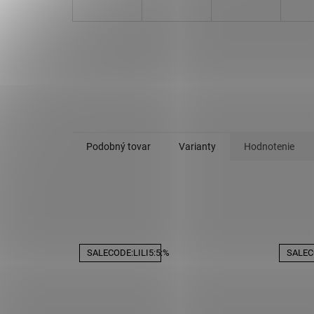
Podobný tovar
Varianty
Hodnotenie
SALECODE:LILI5:5:%
SALECO