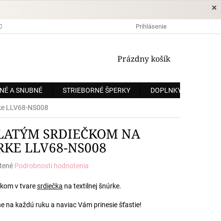
×
DOPRAVA A PLATBA
OCHRANA OSOBNÝCH ÚDAJOV
Prihlásenie
OBCHODNÉ
NÁKUPNÝ
Prázdny košík
KOŠÍK
NÉ A SNUBNÉ
STRIEBORNÉ ŠPERKY
DOPLNKY
ZÁKÁ
rke LLV68-NS008
LATÝM SRDIEČKOM NA
RKE LLV68-NS008
tené
Podrobnosti hodnotenia
e
skom v tvare
srdiečka
na textilnej šnúrke.
ne na každú ruku a naviac Vám prinesie šťastie!