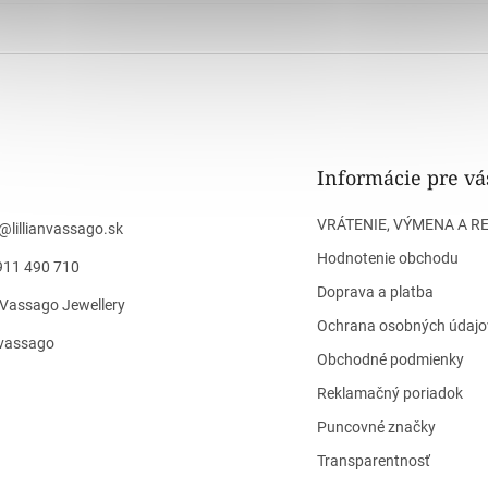
Informácie pre vá
VRÁTENIE, VÝMENA A R
@
lillianvassago.sk
Hodnotenie obchodu
911 490 710
Doprava a platba
n Vassago Jewellery
Ochrana osobných údajo
n_vassago
Obchodné podmienky
Reklamačný poriadok
Puncovné značky
Transparentnosť