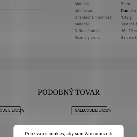
Materiál
:
Zlato
Určené pre
:
Dámske
Orientačná hmotnosť
:
1,13 g
Materiál
:
Textilná 
Dĺžka náramku
:
16 - 20 
Rozmery vzoru
:
8 mm x 
PODOBNÝ TOVAR
DE:LILI5:5:%
SALECODE:LILI5:5:%
Používame cookies, aby sme Vám umožnili