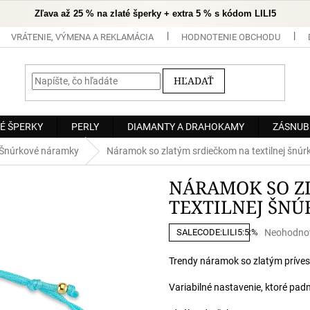
Zľava až 25 % na zlaté šperky + extra 5 % s kódom LILI5
VRÁTENIE, VÝMENA A REKLAMÁCIA
HODNOTENIE OBCHODU
HĽADAŤ
É ŠPERKY
PERLY
DIAMANTY A DRAHOKAMY
ZÁSNUB
Šnúrkové náramky
Náramok so zlatým srdiečkom na textilnej šnú
NÁRAMOK SO Z
TEXTILNEJ ŠNÚ
Priemerné
Neohodno
SALECODE:LILI5:5:%
hodnoteni
produktu
Trendy náramok so zlatým príve
je
0,0
Variabilné nastavenie, ktoré pad
z