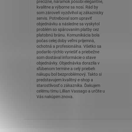
precízne, náramok pôsobí elegantne,
kvalitne a výborne sa nosí. Rád by
som zároveň vyzdvihol aj zákaznícky
servis. Potreboval som upraviť
objednávku a následne sa vyskytol
problém so spárovaním platby cez
platobnú bránu. Komunikácia bola
počas celej doby veľmi príjemná,
ochotná a profesionálna. Všetko sa
podarilo rýchlo vyriešiť a priebežne
som dostával informácie o stave
objednávky. Objednávka dorazila v
sľúbenom termíne a celý priebeh
nákupu bol bezproblémový. Takto si
predstavujem kvalitný e-shop a
starostlivosť o zákazníka. Ďakujem
celému tímu Lillian Vassago a určite u
Vás nakúpim znova.
Z
á