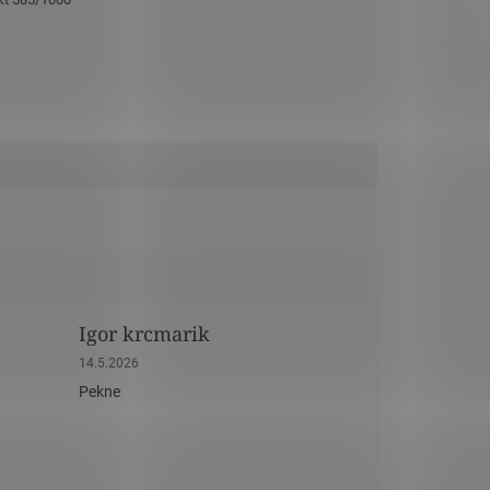
Igor krcmarik
dičiek.
Hodnotenie obchodu je 5 z 5 hviezdičiek.
14.5.2026
Pekne