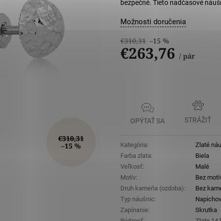
5
bezpečné. Tieto nadčasové náušni
hviezdičiek
Možnosti doručenia
€310,31
–15 %
€263,76
/ pár
Jednotková
cena:
STRÁŽIŤ
OPÝTAŤ SA
€310,31
–15 %
Kategória
:
Zlaté náu
Farba zlata
:
Biela
Veľkosť
:
Malé
Motív
:
Bez motí
Druh kameňa (ozdoba)
:
Bez kam
Typ náušnic
:
Napicho
Zapínanie
:
Skrutka
Rýdzosť
:
Zlato 14