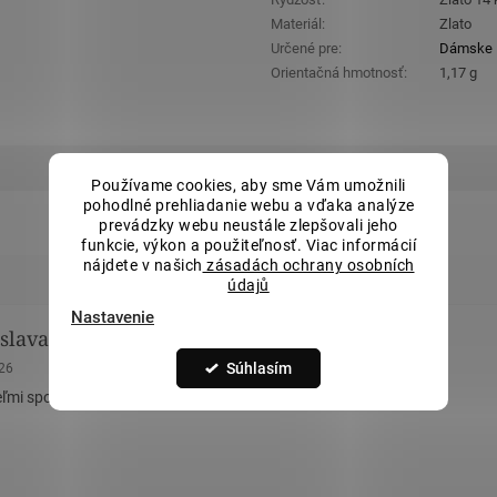
Materiál
:
Zlato
Určené pre
:
Dámske
Orientačná hmotnosť
:
1,17 g
Používame cookies, aby sme Vám umožnili
pohodlné prehliadanie webu a vďaka analýze
prevádzky webu neustále zlepšovali jeho
funkcie, výkon a použiteľnosť. Viac informácií
nájdete v našich
zásadách ochrany osobních
údajů
Nastavenie
slava Remová
Eva Tomášková
nie obchodu je 5 z 5 hviezdičiek.
Hodnotenie obchodu je 5 z 5 hviez
Súhlasím
026
23.5.2026
ľmi spokojná