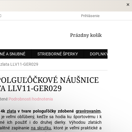
×
DOPRAVA A PLATBA
OCHRANA OSOBNÝCH ÚDAJOV
Prihlásenie
OBCHODNÉ
NÁKUPNÝ
Prázdny košík
KOŠÍK
NÉ A SNUBNÉ
STRIEBORNÉ ŠPERKY
DOPLNKY
ZÁKÁ
o zlata LLV11-GER029
POLGUĽÔČKOVÉ NÁUŠNICE
TA LLV11-GER029
tené
Podrobnosti hodnotenia
e
 14k
zlata
v tvare pologuľôčky zdobené
gravírovaním
.
", je veľmi obľúbený, keďže sa hodia ku športovému i k
né ich použiť i do druhej dierky. Výhodou zlatách
alitné zapínanie
na skrutku
, ktoré je veľmi praktické a