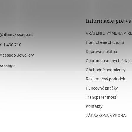
Informácie pre vá
VRÁTENIE, VÝMENA A R
@
lillianvassago.sk
Hodnotenie obchodu
911 490 710
Doprava a platba
n Vassago Jewellery
Ochrana osobných údajo
n_vassago
Obchodné podmienky
Reklamačný poriadok
Puncovné značky
Transparentnosť
Kontakty
ZÁKÁZKOVÁ VÝROBA