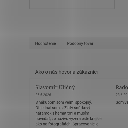
Hodnotenie
Podobný tovar
Slavomír Uličný
Rado
Hodnotenie obchodu je 5 z 5 hviezdičiek.
Hodnote
26.6.2026
23.6.2
S nákupom som veľmi spokojný.
Som ve
Objednal som si Zlatý šnúrkový
náramok s hematitmi a musím
povedať, že naživo vyzerá ešte krajšie
ako na fotografiách. Spracovanie je