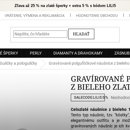
Zľava až 25 % na zlaté šperky + extra 5 % s kódom LILI5
VRÁTENIE, VÝMENA A REKLAMÁCIA
HODNOTENIE OBCHODU
HĽADAŤ
É ŠPERKY
PERLY
DIAMANTY A DRAHOKAMY
ZÁSNUB
Guličky a pologuličky
Gravírované polguľôčkové náušnice z bieleh
GRAVÍROVANÉ 
Z BIELEHO ZLA
Priemerné
Neohodno
SALECODE:LILI5:5:%
hodnoteni
produktu
Celozlaté náušnice z bieleho
je
Tento typ náušníc, tzv. "kôstky
0,0
elegantnému outfitu a je mož
z
gravírovaných náušníc je ich kv