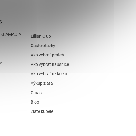
s
EKLAMÁCIA
Lillian Club
Časté otázky
Ako vybrať prsteň
v
Ako vybrať náušnice
Ako vybrať retiazku
Výkup zlata
O nás
Blog
Zlaté kúpele