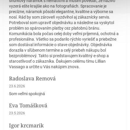
šnúrkový náramok s hematitmi a musím povedať, že naživo
vyzerá ešte krajšie ako na fotografiách. Spracovanie je
precízne, náramok pôsobí elegantne, kvalitne a výborne sa
nosí. Rád by som zároveň vyzdvihol aj zákaznícky servis.
Potreboval som upraviť objednávku a následne sa vyskytol
problém so spárovaním platby cez platobnú bránu.
Komunikácia bola počas celej doby veľmi príjemná, ochotná a
profesionálna. Všetko sa podarilo rýchlo vyriešiť a priebežne
som dostával informácie o stave objednávky. Objednávka
dorazila v sľúbenom termíne a celý priebeh nákupu bol
bezproblémový. Takto si predstavujem kvalitný e-shop a
starostlivosť o zákazníka. Ďakujem celému tímu Lillian
Vassago a určite u Vás nakúpim znova.
Radoslava Remová
Hodnotenie obchodu je 5 z 5 hviezdičiek.
23.6.2026
Som veľmi spokojná
Eva Tomášková
Hodnotenie obchodu je 5 z 5 hviezdičiek.
23.5.2026
Igor krcmarik