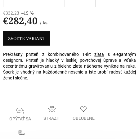
€332,23
–15 %
€282,40
/ ks
Jednotková
cena:
ZVOĽTE VARIANT
Prekrásny prsteň z kombinovaného 14kt
zlata
s elegantným
designom. Prsteň je hladký v lesklej povrchovej úprave a vďaka
decentnému gravírovaniu z bieleho zlata nádherne vynikne na ruke.
Šperk je vhodný na každodenné nosenie a iste urobí radosť každej
žene i slečne.
STRÁŽIŤ
OBĽÚBENÉ
OPÝTAŤ SA