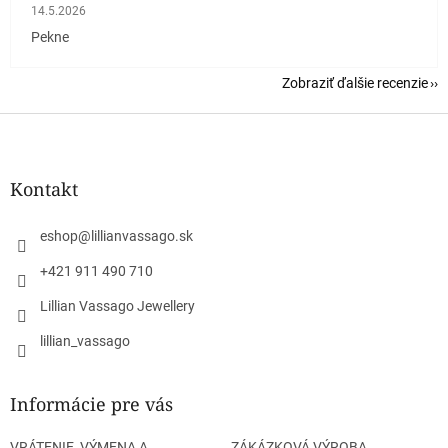
Hodnotenie obchodu je 5 z 5 hviezdičiek.
14.5.2026
Pekne
Zobraziť ďalšie recenzie
Z
á
p
ä
Kontakt
t
i
eshop
@
lillianvassago.sk
e
+421 911 490 710
Lillian Vassago Jewellery
lillian_vassago
Informácie pre vás
VRÁTENIE, VÝMENA A
ZÁKÁZKOVÁ VÝROBA