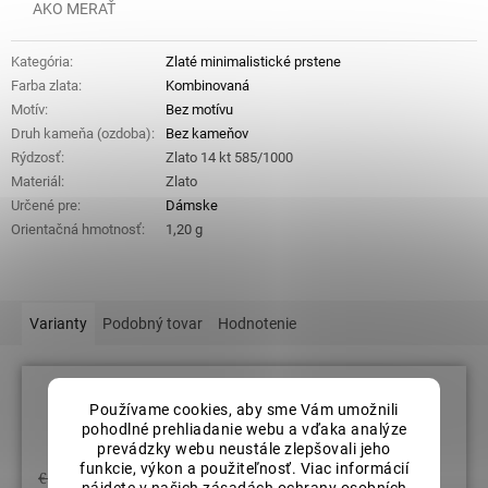
AKO MERAŤ
Kategória
:
Zlaté minimalistické prstene
Farba zlata
:
Kombinovaná
Motív
:
Bez motívu
Druh kameňa (ozdoba)
:
Bez kameňov
Rýdzosť
:
Zlato 14 kt 585/1000
Materiál
:
Zlato
Určené pre
:
Dámske
Orientačná hmotnosť
:
1,20 g
Varianty
Podobný tovar
Hodnotenie
Používame cookies, aby sme Vám umožnili
Veľkosť prsteňov: 59
pohodlné prehliadanie webu a vďaka analýze
prevádzky webu neustále zlepšovali jeho
funkcie, výkon a použiteľnosť. Viac informácií
€332,23