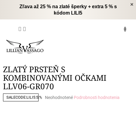
Prejsť
×
Zľava až 25 % na zlaté šperky + extra 5 % s
na
kódom LILI5
obsah
NÁKUPNÝ
KOŠÍK
ZLATÝ PRSTEŇ S
KOMBINOVANÝMI OČKAMI
LLV06-GR070
Priemerné
Neohodnotené
Podrobnosti hodnotenia
SALECODE:LILI5:5:%
hodnotenie
produktu
je
0,0
z
5