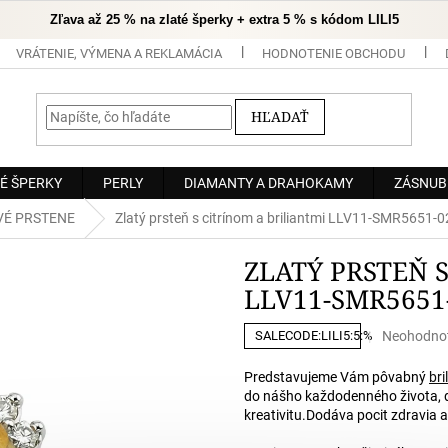
Zľava až 25 % na zlaté šperky + extra 5 % s kódom LILI5
VRÁTENIE, VÝMENA A REKLAMÁCIA
HODNOTENIE OBCHODU
HĽADAŤ
É ŠPERKY
PERLY
DIAMANTY A DRAHOKAMY
ZÁSNUB
É PRSTENE
Zlatý prsteň s citrínom a briliantmi LLV11-SMR5651-0
ZLATÝ PRSTEŇ 
LLV11-SMR5651-
Priemerné
Neohodno
SALECODE:LILI5:5:%
hodnoteni
produktu
Predstavujeme Vám pôvabný
bri
je
do nášho každodenného života, d
0,0
kreativitu.
Dodáva pocit zdravia a 
z