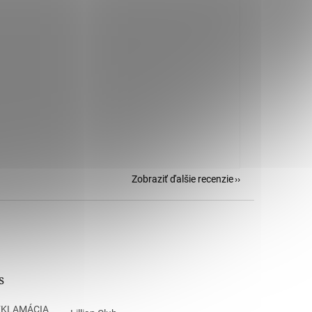
Zobraziť ďalšie recenzie
s
EKLAMÁCIA