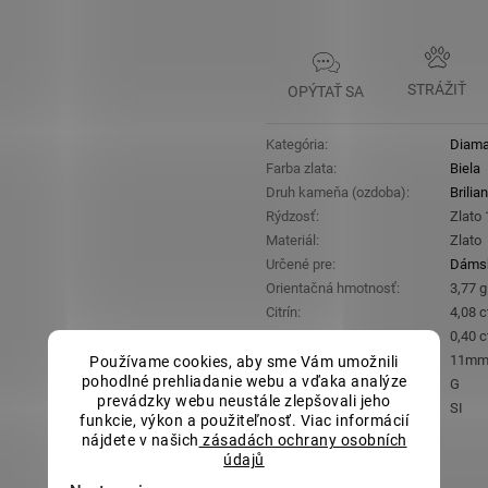
STRÁŽIŤ
OPÝTAŤ SA
Kategória
:
Diama
Farba zlata
:
Biela
Druh kameňa (ozdoba)
:
Brilian
Rýdzosť
:
Zlato
Materiál
:
Zlato
Určené pre
:
Dáms
Orientačná hmotnosť
:
3,77 g
Citrín
:
4,08 c
Brilianty
:
0,40 c
Rozmer hlavného kameňa
:
11mm
Používame cookies, aby sme Vám umožnili
pohodlné prehliadanie webu a vďaka analýze
Farba briliantov
:
G
prevádzky webu neustále zlepšovali jeho
Čistota briliantov
:
SI
funkcie, výkon a použiteľnosť. Viac informácií
Položka bola vypredaná…
nájdete v našich
zásadách ochrany osobních
údajů