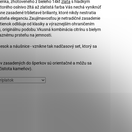
ienka, zhotoveného z bieleho 14kt
zlata
s hladkým
.
 ktorého oslnivo žltá až zlatistá farba Vás nechá vyniknúť
ne zasadené trblietavé brilianty, ktoré nikdy nestratia
steňa eleganciu.
Zaujímavosťou je netradičné zasadenie
tienok odlišuje od klasiky a výraznejším ohraničením
, originálnu podobu.
Vkusná kombinácia citrínu s bielym
ýraznému prsteňu na jemnosti.
vesok a náušnice - vznikne tak nadčasový set, ktorý sa
v zasadených do šperkov sú orientačné a môžu sa
a čistota kameňov).