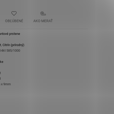
OBĽÚBENÉ
AKO MERAŤ
ntové prstene
t
,
Citrín (prírodný)
 14kt 585/1000
ke
t
t
 x 9mm