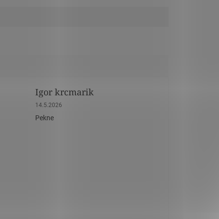
Igor krcmarik
dičiek.
Hodnotenie obchodu je 5 z 5 hviezdičiek.
14.5.2026
Pekne