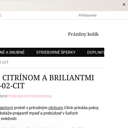
×
DOPRAVA A PLATBA
OCHRANA OSOBNÝCH ÚDAJOV
Prihlásenie
OBCHODNÉ
NÁKUPNÝ
Prázdny košík
KOŠÍK
NÉ A SNUBNÉ
STRIEBORNÉ ŠPERKY
DOPLNKY
ZÁKÁ
2-CIT
S CITRÍNOM A BRILIANTMI
02-CIT
tené
Podrobnosti hodnotenia
e
liantový
prsteň s prírodným
citrínom
.
Citrín prináša pokoj
okáže prejasniť myseľ a prebúdzať v ľuďoch
sviežosti.