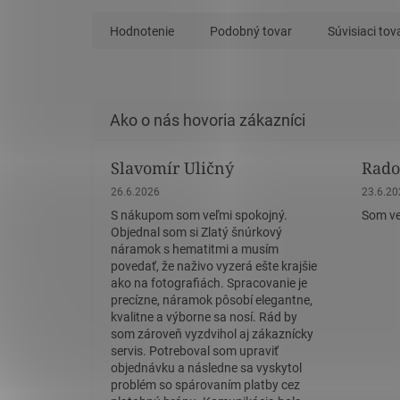
Hodnotenie
Podobný tovar
Súvisiaci tov
Slavomír Uličný
Rado
Hodnotenie obchodu je 5 z 5 hviezdičiek.
Hodnote
26.6.2026
23.6.2
S nákupom som veľmi spokojný.
Som ve
Objednal som si Zlatý šnúrkový
náramok s hematitmi a musím
povedať, že naživo vyzerá ešte krajšie
ako na fotografiách. Spracovanie je
precízne, náramok pôsobí elegantne,
kvalitne a výborne sa nosí. Rád by
som zároveň vyzdvihol aj zákaznícky
servis. Potreboval som upraviť
objednávku a následne sa vyskytol
problém so spárovaním platby cez