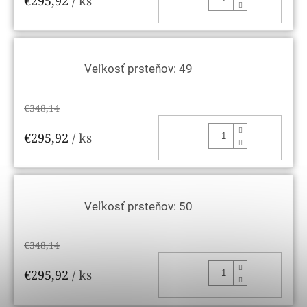
€295,92
/ ks
Veľkosť prsteňov: 49
€348,14
DO KOŠ
€295,92
/ ks
Veľkosť prsteňov: 50
€348,14
DO KOŠ
€295,92
/ ks