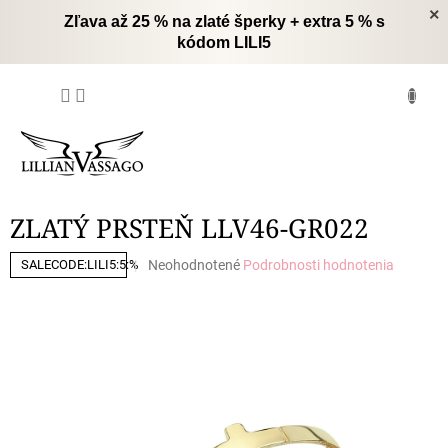
Prejsť
×
Zľava až 25 % na zlaté šperky + extra 5 % s
na
kódom LILI5
obsah
NÁKUPNÝ
KOŠÍK
ZLATÝ PRSTEŇ LLV46-GR022
Priemerné
Neohodnotené
Podrobnosti hodnotenia
SALECODE:LILI5:5:%
hodnotenie
produktu
je
0,0
z
5
hviezdičiek.