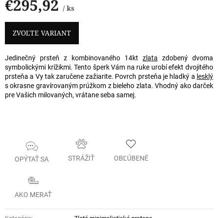
€295,92
/ ks
Jednotková
cena:
ZVOĽTE VARIANT
Jedinečný prsteň z kombinovaného 14kt
zlata
zdobený dvoma
symbolickými krížikmi. Tento šperk Vám na ruke urobí efekt dvojitého
prsteňa a Vy tak zaručene zažiarite. Povrch prsteňa je hladký a
lesklý
s okrasne gravírovaným prúžkom z bieleho zlata. Vhodný ako darček
pre Vašich milovaných, vrátane seba samej.
STRÁŽIŤ
OBĽÚBENÉ
OPÝTAŤ SA
AKO MERAŤ