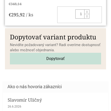
€348,14
DO KOŠ
€295,92
/ ks
Dopytovať variant produktu
Nevidíte požadovaný variant? Radi overíme dostupnosť
alebo možnosť objednania.
Dopytovať
Slavomír Uličný
Hodnotenie obchodu je 5 z 5 hviezdičiek.
26.6.2026