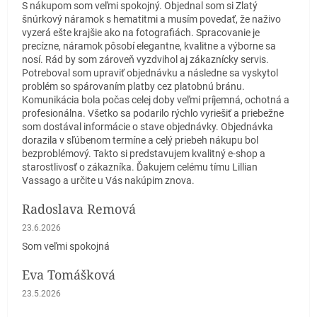
S nákupom som veľmi spokojný. Objednal som si Zlatý
šnúrkový náramok s hematitmi a musím povedať, že naživo
vyzerá ešte krajšie ako na fotografiách. Spracovanie je
precízne, náramok pôsobí elegantne, kvalitne a výborne sa
nosí. Rád by som zároveň vyzdvihol aj zákaznícky servis.
Potreboval som upraviť objednávku a následne sa vyskytol
problém so spárovaním platby cez platobnú bránu.
Komunikácia bola počas celej doby veľmi príjemná, ochotná a
profesionálna. Všetko sa podarilo rýchlo vyriešiť a priebežne
som dostával informácie o stave objednávky. Objednávka
dorazila v sľúbenom termíne a celý priebeh nákupu bol
bezproblémový. Takto si predstavujem kvalitný e-shop a
starostlivosť o zákazníka. Ďakujem celému tímu Lillian
Vassago a určite u Vás nakúpim znova.
Radoslava Remová
Hodnotenie obchodu je 5 z 5 hviezdičiek.
23.6.2026
Som veľmi spokojná
Eva Tomášková
Hodnotenie obchodu je 5 z 5 hviezdičiek.
23.5.2026