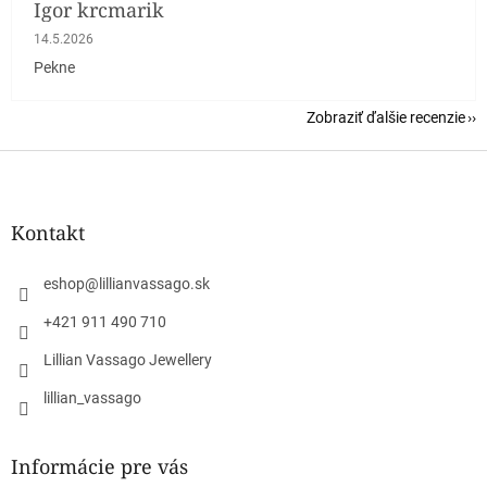
Igor krcmarik
Hodnotenie obchodu je 5 z 5 hviezdičiek.
14.5.2026
Pekne
Zobraziť ďalšie recenzie
Z
á
p
ä
Kontakt
t
i
eshop
@
lillianvassago.sk
e
+421 911 490 710
Lillian Vassago Jewellery
lillian_vassago
Informácie pre vás