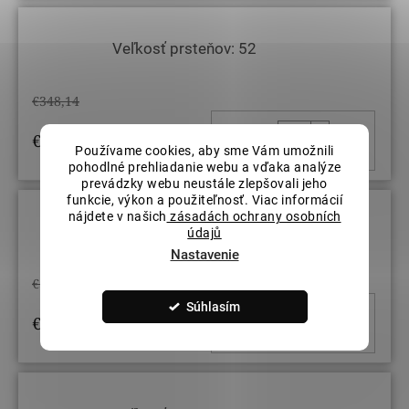
Veľkosť prsteňov: 52
€348,14
DO KOŠ
€295,92
/ ks
Používame cookies, aby sme Vám umožnili
pohodlné prehliadanie webu a vďaka analýze
prevádzky webu neustále zlepšovali jeho
funkcie, výkon a použiteľnosť. Viac informácií
nájdete v našich
zásadách ochrany osobních
Veľkosť prsteňov: 55
údajů
Nastavenie
€348,14
Súhlasím
DO KOŠ
€295,92
/ ks