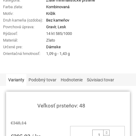
Kategória
:
Zlaté minimalistické prstene
Farba zlata
:
Kombinovaná
Motív
:
Krížik
Druh kameňa (ozdoba)
:
Bez kameňov
Povrchová úprava
:
Gravír
,
Lesk
Rýdzosť
:
14 kt 585/1000
Materiál
:
Zlato
Určené pre
:
Dámske
Orientačná hmotnosť
:
1,09 g - 1,43 g
Varianty
Podobný tovar
Hodnotenie
Súvisiaci tovar
Veľkosť prsteňov: 48
€348,14
DO KOŠ