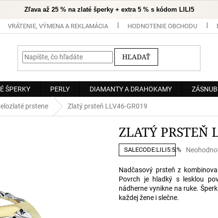
Zľava až 25 % na zlaté šperky + extra 5 % s kódom LILI5
VRÁTENIE, VÝMENA A REKLAMÁCIA
HODNOTENIE OBCHODU
HĽADAŤ
É ŠPERKY
PERLY
DIAMANTY A DRAHOKAMY
ZÁSNUB
elozlaté prstene
Zlatý prsteň LLV46-GR019
ZLATÝ PRSTEŇ 
Priemerné
Neohodno
SALECODE:LILI5:5:%
hodnoteni
produktu
Nadčasový prsteň z kombinov
je
Povrch je hladký s lesklou p
0,0
nádherne vynikne na ruke. Šperk
z
každej žene i slečne.
5
hviezdičiek