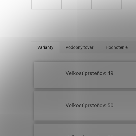
Varianty
Podobný tovar
Hodnotenie
Veľkosť prsteňov: 49
Veľkosť prsteňov: 50