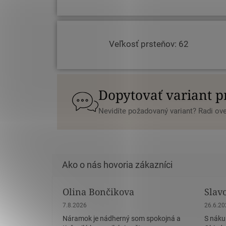
Veľkosť prsteňov: 62
Dopytovať variant 
Nevidíte požadovaný variant? Radi o
Olina Bončikova
Slav
Hodnotenie obchodu je 5 z 5 hviezdičiek.
Hodnote
7.8.2026
26.6.2
Náramok je nádherný som spokojná a
S náku