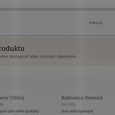
€381,92
produktu
veríme dostupnosť alebo možnosť objednania.
omír Uličný
Radoslava Remová
nie obchodu je 5 z 5 hviezdičiek.
Hodnotenie obchodu je 5 z 5 hviez
026
23.6.2026
pom som veľmi spokojný.
Som veľmi spokojná