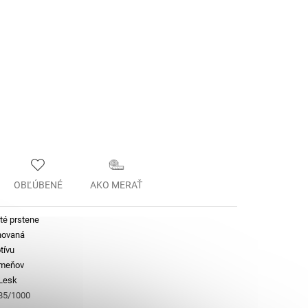
OBĽÚBENÉ
AKO MERAŤ
té prstene
novaná
tívu
ameňov
Lesk
585/1000