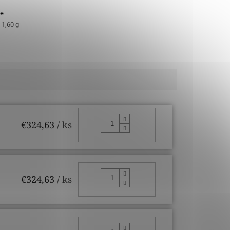
e
- 1,60 g
DO KOŠÍKA
€324,63
/ ks
DO KOŠÍKA
€324,63
/ ks