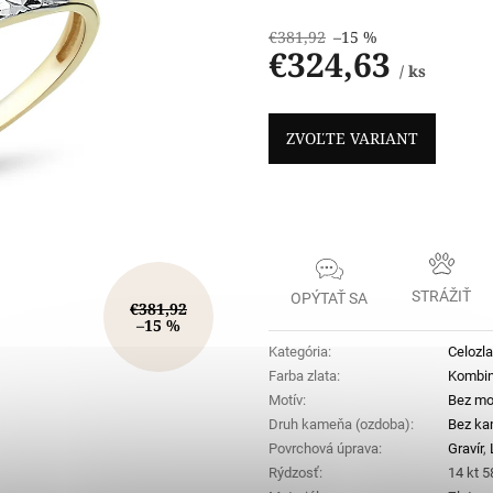
€381,92
–15 %
€324,63
/ ks
Jednotková
cena:
ZVOĽTE VARIANT
STRÁŽIŤ
OPÝTAŤ SA
€381,92
–15 %
Kategória
:
Celozla
Farba zlata
:
Kombi
Motív
:
Bez mo
Druh kameňa (ozdoba)
:
Bez k
Povrchová úprava
:
Gravír
,
Rýdzosť
:
14 kt 