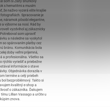
al som si Zlatý šnúrkový
k s hematitmi a musím
, že naživo vyzerá ešte krajšie
 fotografiách. Spracovanie je
ne, náramok pôsobí elegantne,
ne a výborne sa nosí. Rád by
roveň vyzdvihol aj zákaznícky
. Potreboval som upraviť
ávku a následne sa vyskytol
m so spárovaním platby cez
nú bránu. Komunikácia bola
celej doby veľmi príjemná,
á a profesionálna. Všetko sa
o rýchlo vyriešiť a priebežne
stával informácie o stave
ávky. Objednávka dorazila v
om termíne a celý priebeh
 bol bezproblémový. Takto si
avujem kvalitný e-shop a
tlivosť o zákazníka. Ďakujem
 tímu Lillian Vassago a určite u
kúpim znova.