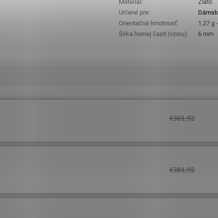
Materiál
:
Zlato
Určené pre
:
Dámsk
Orientačná hmotnosť
:
1,27 g 
Šírka hornej časti (vzoru)
:
6 mm
€381,92
€381,92