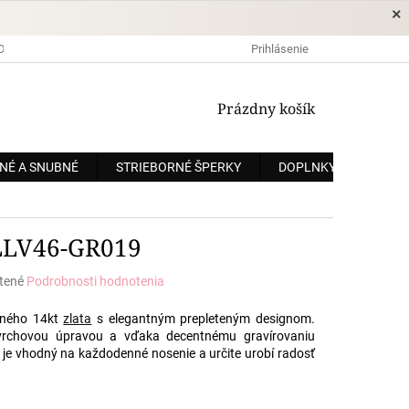
×
DOPRAVA A PLATBA
OCHRANA OSOBNÝCH ÚDAJOV
Prihlásenie
OBCHODNÉ
NÁKUPNÝ
Prázdny košík
KOŠÍK
NÉ A SNUBNÉ
STRIEBORNÉ ŠPERKY
DOPLNKY
ZÁKÁ
LLV46-GR019
tené
Podrobnosti hodnotenia
e
aného 14kt
zlata
s elegantným prepleteným designom.
ovrchovou úpravou a vďaka decentnému gravírovaniu
 je vhodný na každodenné nosenie a určite urobí radosť
.