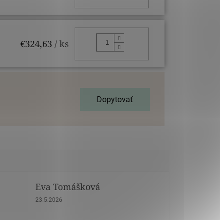
DO KOŠÍKA
€324,63
/ ks
Dopytovať
Eva Tomášková
dičiek.
Hodnotenie obchodu je 5 z 5 hviezdičiek.
23.5.2026