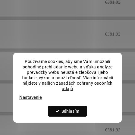
€381,92
€381,92
Používame cookies, aby sme Vám umožnili
€381,92
pohodlné prehliadanie webu a vďaka analýze
prevádzky webu neustále zlepšovali jeho
funkcie, výkon a použiteľnosť. Viac informácií
nájdete v našich
zásadách ochrany osobních
údajů
Nastavenie
€381,92
Súhlasím
€381,92