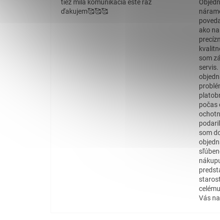
tiež milá komunikácia ešte raz
Objedn
ďakujem🥰🥰🥰
náramo
povedať
ako na
precíz
kvalit
som zá
servis
objedn
problé
platob
počas 
ochotn
podaril
som do
objedn
sľúben
nákupu
predst
staros
celému
Vás na