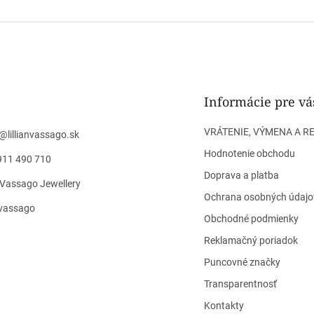
Informácie pre vá
VRÁTENIE, VÝMENA A R
@
lillianvassago.sk
Hodnotenie obchodu
911 490 710
Doprava a platba
n Vassago Jewellery
Ochrana osobných údajo
n_vassago
Obchodné podmienky
Reklamačný poriadok
Puncovné značky
Transparentnosť
Kontakty