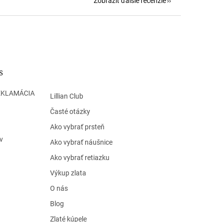
Zobraziť ďalšie recenzie
s
EKLAMÁCIA
Lillian Club
Časté otázky
Ako vybrať prsteň
v
Ako vybrať náušnice
Ako vybrať retiazku
Výkup zlata
O nás
Blog
Zlaté kúpele