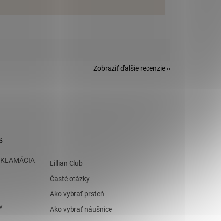
Zobraziť ďalšie recenzie
s
EKLAMÁCIA
Lillian Club
Časté otázky
Ako vybrať prsteň
v
Ako vybrať náušnice