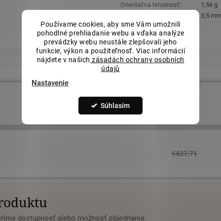
Orientačná hmotnosť
:
1,56 g
Šírka hornej časti (vzoru)
:
3,5 m
Používame cookies, aby sme Vám umožnili
pohodlné prehliadanie webu a vďaka analýze
prevádzky webu neustále zlepšovali jeho
funkcie, výkon a použiteľnosť. Viac informácií
nájdete v našich
zásadách ochrany osobních
údajů
Nastavenie
€427,71
Súhlasím
€427,71
produktu
veríme dostupnosť alebo možnosť objednania.