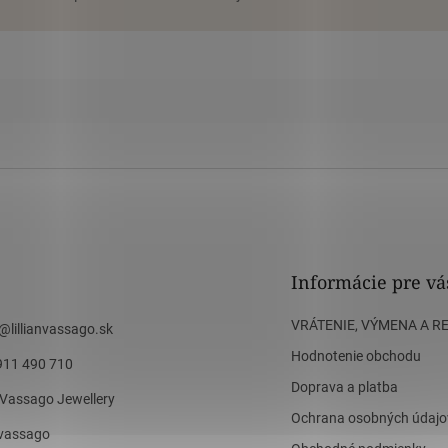
Informácie pre vá
VRÁTENIE, VÝMENA A R
@
lillianvassago.sk
Hodnotenie obchodu
911 490 710
Doprava a platba
n Vassago Jewellery
Ochrana osobných údajo
n_vassago