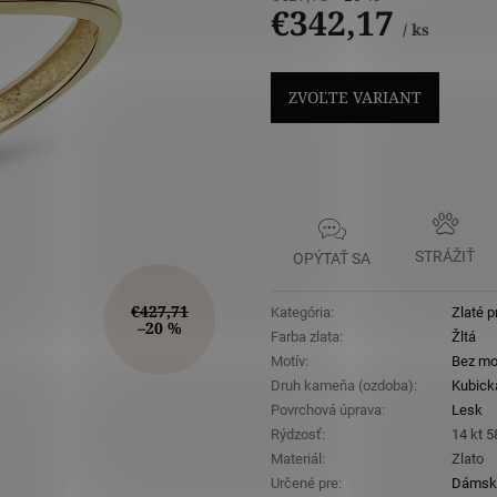
€342,17
/ ks
Jednotková
cena:
ZVOĽTE VARIANT
STRÁŽIŤ
OPÝTAŤ SA
€427,71
Kategória
:
Zlaté p
–20 %
Farba zlata
:
Žltá
Motív
:
Bez mo
Druh kameňa (ozdoba)
:
Kubická
Povrchová úprava
:
Lesk
Rýdzosť
:
14 kt 
Materiál
:
Zlato
Určené pre
:
Dámsk