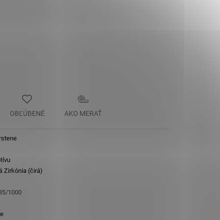
OBĽÚBENÉ
AKO MERAŤ
rstene
tívu
 Zirkónia (čirá)
585/1000
e