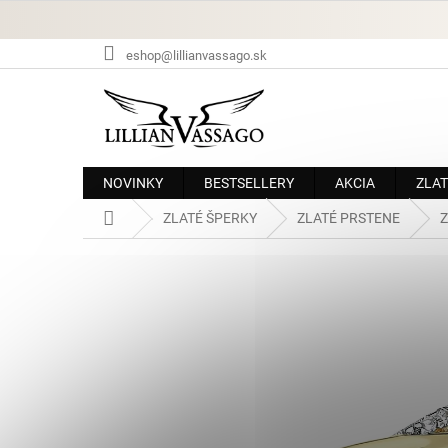
Prejsť
na
obsah
eshop@lillianvassago.sk
NOVINKY
BESTSELLERY
AKCIA
ZLAT
Domov
ZLATÉ ŠPERKY
ZLATÉ PRSTENE
Z