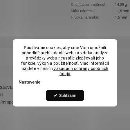
Orientačná hmotnosť
:
14,09 g
Šírka náramku
:
11,5 mm
Hrúbka náramku
:
1,5 mm
Používame cookies, aby sme Vám umožnili
pohodlné prehliadanie webu a vďaka analýze
prevádzky webu neustále zlepšovali jeho
funkcie, výkon a použiteľnosť. Viac informácií
nájdete v našich
zásadách ochrany osobních
údajů
Nastavenie
slava Remová
Eva Tomášková
nie obchodu je 5 z 5 hviezdičiek.
Hodnotenie obchodu je 5 z 5 hviez
026
23.5.2026
Súhlasím
ľmi spokojná