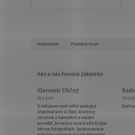
Hodnotenie
Podobný tovar
Slavomír Uličný
Rado
Hodnotenie obchodu je 5 z 5 hviezdičiek.
Hodnote
26.6.2026
23.6.2
S nákupom som veľmi spokojný.
Som ve
Objednal som si Zlatý šnúrkový
náramok s hematitmi a musím
povedať, že naživo vyzerá ešte krajšie
ako na fotografiách. Spracovanie je
precízne, náramok pôsobí elegantne,