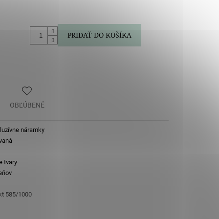
PRIDAŤ DO KOŠÍKA
OBĽÚBENÉ
kluzívne náramky
vaná
e tvary
eňov
 kt 585/1000