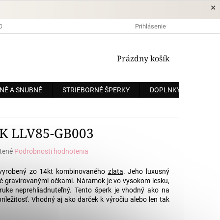
×
DOPRAVA A PLATBA
OCHRANA OSOBNÝCH ÚDAJOV
Prihlásenie
OBCHODNÉ
NÁKUPNÝ
Prázdny košík
KOŠÍK
NÉ A SNUBNÉ
STRIEBORNÉ ŠPERKY
DOPLNKY
ZÁKÁ
K LLV85-GB003
tené
Podrobnosti hodnotenia
e
 vyrobený zo 14kt kombinovaného
zlata
. Jeho luxusný
ené gravírovanými očkami. Náramok je vo vysokom lesku,
 ruke neprehliadnuteľný. Tento šperk je vhodný ako na
ríležitosť. Vhodný aj ako darček k výročiu alebo len tak
.