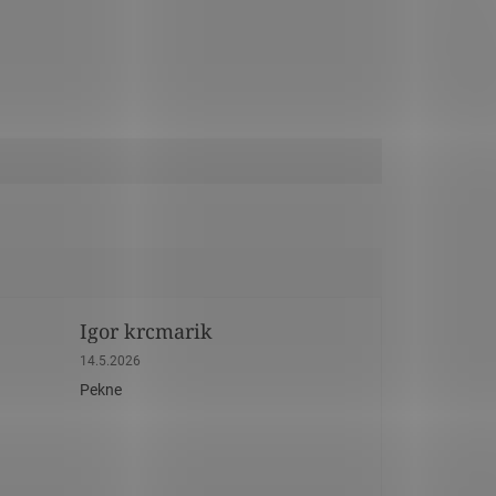
Igor krcmarik
dičiek.
Hodnotenie obchodu je 5 z 5 hviezdičiek.
14.5.2026
Pekne