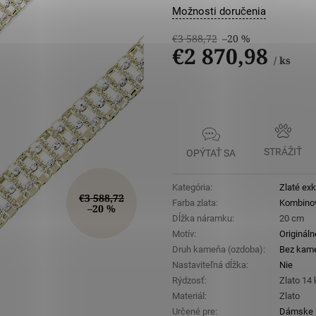
Možnosti doručenia
€3 588,72
–20 %
€2 870,98
/ ks
Jednotková
cena:
STRÁŽIŤ
OPÝTAŤ SA
Kategória
:
Zlaté ex
€3 588,72
Farba zlata
:
Kombino
–20 %
Dĺžka náramku
:
20 cm
Motív
:
Origináln
Druh kameňa (ozdoba)
:
Bez kam
Nastaviteľná dĺžka
:
Nie
Rýdzosť
:
Zlato 14
Materiál
:
Zlato
Určené pre
:
Dámske