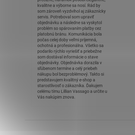
kvalitne a výborne sa nosí. Rád by
som zároveň vyzdvihol aj zákaznícky
servis. Potreboval som upraviť
objednávku a následne sa vyskytol
problém so spárovaním platby cez
platobnú bránu. Komunikácia bola
počas celej doby veľmi príjemná,
ochotná a profesionálna. Všetko sa
podarilo rýchlo vyriešiť a priebežne
som dostával informácie o stave
objednávky. Objednávka dorazila v
sľúbenom termíne a celý priebeh
nákupu bol bezproblémový. Takto si
predstavujem kvalitný e-shop a
starostlivosť o zákazníka. Ďakujem
celému tímu Lillian Vassago a určite u
Vás nakúpim znova.
Z
á