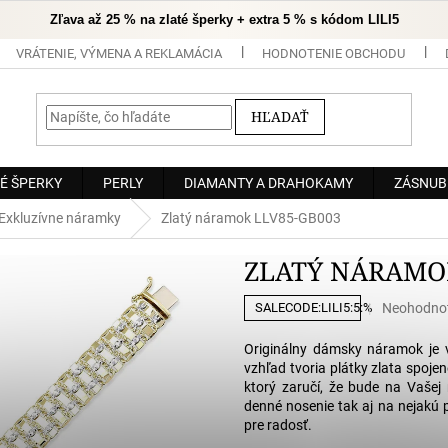
Zľava až 25 % na zlaté šperky + extra 5 % s kódom LILI5
VRÁTENIE, VÝMENA A REKLAMÁCIA
HODNOTENIE OBCHODU
HĽADAŤ
É ŠPERKY
PERLY
DIAMANTY A DRAHOKAMY
ZÁSNUB
Exkluzívne náramky
Zlatý náramok LLV85-GB003
ZLATÝ NÁRAMO
Priemerné
Neohodno
SALECODE:LILI5:5:%
hodnoteni
produktu
Originálny dámsky náramok je
je
vzhľad tvoria plátky zlata spoj
0,0
ktorý zaručí, že bude na Vašej
z
denné nosenie tak aj na nejakú p
5
pre radosť.
hviezdičiek