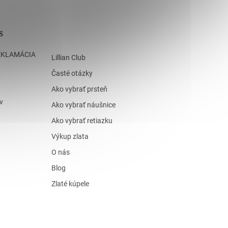
s
EKLAMÁCIA
Lillian Club
Časté otázky
Ako vybrať prsteň
v
Ako vybrať náušnice
Ako vybrať retiazku
Výkup zlata
O nás
Blog
Zlaté kúpele