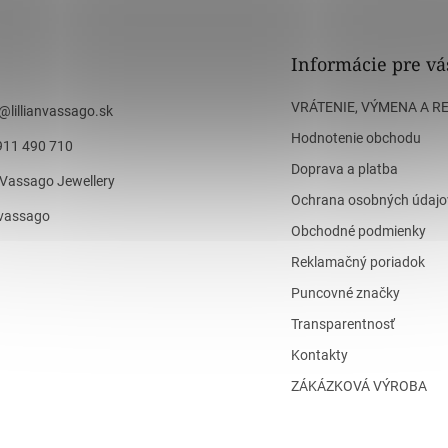
Informácie pre vá
VRÁTENIE, VÝMENA A R
@
lillianvassago.sk
Hodnotenie obchodu
911 490 710
Doprava a platba
n Vassago Jewellery
Ochrana osobných údajo
n_vassago
Obchodné podmienky
Reklamačný poriadok
Puncovné značky
Transparentnosť
Kontakty
ZÁKÁZKOVÁ VÝROBA