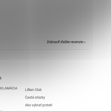
Zobraziť ďalšie recenzie
s
EKLAMÁCIA
Lillian Club
Časté otázky
Ako vybrať prsteň