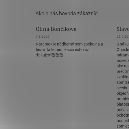
Olina Bončikova
Slav
Hodnotenie obchodu je 5 z 5 hviezdičiek.
Hodnote
7.8.2026
26.6.2
Náramok je nádherný som spokojná a
S náku
tiež milá komunikácia ešte raz
Objedn
ďakujem🥰🥰🥰
náramo
povedať
ako na
precíz
kvalit
som zá
servis
objedn
problé
platob
počas 
ochotn
podaril
som do