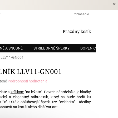
×
DOPRAVA A PLATBA
OCHRANA OSOBNÝCH ÚDAJOV
Prihlásenie
OBCHODNÉ
NÁKUPNÝ
Prázdny košík
KOŠÍK
NÉ A SNUBNÉ
STRIEBORNÉ ŠPERKY
DOPLNKY
ZÁKÁ
ík LLV11-GN001
NÍK LLV11-GN001
tené
Podrobnosti hodnotenia
e
zlate s
krížikom
"na ležato". Povrch náhrdelníka je hladký
chý a elegantný náhrdelník, ktorý sa bude hodiť ku
n" ! Stále obľúbenejší šperk, tzv. "celebrita" . Ideálny
astaviť na kratší alebo dlhší variant.
.