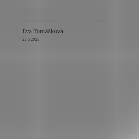
Eva Tomášková
dičiek.
Hodnotenie obchodu je 5 z 5 hviezdičiek.
23.5.2026