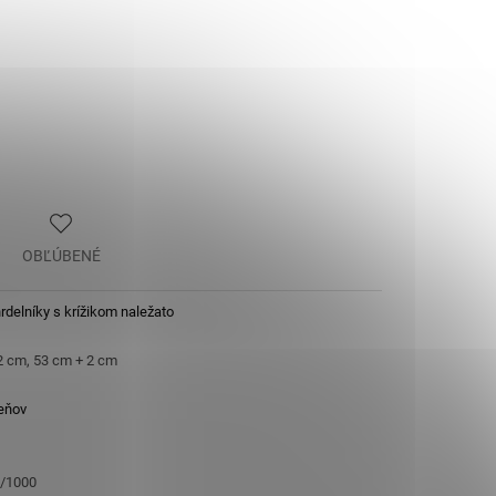
OBĽÚBENÉ
rdelníky s krížikom naležato
2 cm, 53 cm + 2 cm
eňov
5/1000