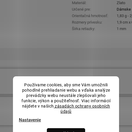
Materiál
:
Zlato
Určené pre
:
Dámske
Orientačná hmotnosť
:
1,83 g - 2
Rozmery prívesku
:
1,9 cm x
Šírka retiazky
:
1 mm
€525,14
Používame cookies, aby sme Vám umožnili
pohodlné prehliadanie webu a vďaka analýze
prevádzky webu neustále zlepšovali jeho
funkcie, výkon a použiteľnosť. Viac informácií
nájdete v našich
zásadách ochrany osobních
€525,14
údajů
Nastavenie