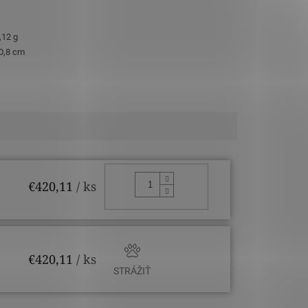
,12 g
 0,8 cm
DO KOŠÍKA
€420,11
/ ks
€420,11
/ ks
STRÁŽIŤ