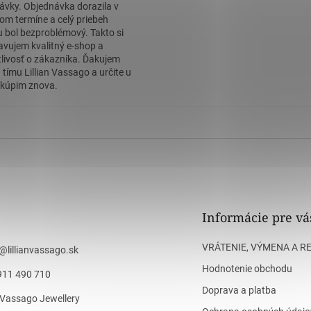
ávky. Objednávka dorazila v
om termíne a celý priebeh
 bol bezproblémový. Takto si
avujem kvalitný e-shop a
tlivosť o zákazníka. Ďakujem
 tímu Lillian Vassago a určite u
kúpim znova.
Informácie pre vá
VRÁTENIE, VÝMENA A R
@
lillianvassago.sk
Hodnotenie obchodu
911 490 710
Doprava a platba
n Vassago Jewellery