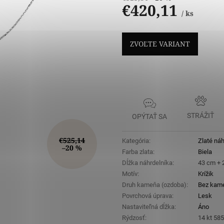
€420,11
/ ks
Jednotková
cena:
ZVOĽTE VARIANT
STRÁŽIŤ
OPÝTAŤ SA
€525,14
Kategória
:
Zlaté náh
–20 %
Farba zlata
:
Biela
Dĺžka náhrdelníka
:
43 cm + 
Motív
:
Krížik
Druh kameňa (ozdoba)
:
Bez kam
Povrchová úprava
:
Lesk
Nastaviteľná dĺžka
:
Áno
Rýdzosť
:
14 kt 58