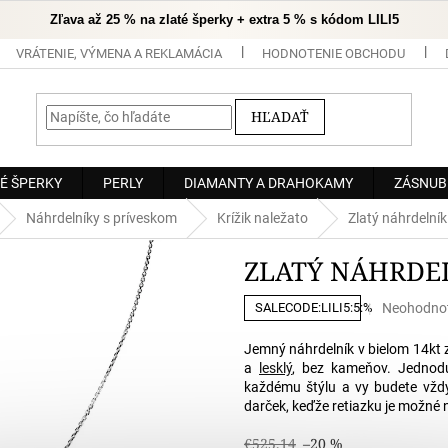
Zľava až 25 % na zlaté šperky + extra 5 % s kódom LILI5
VRÁTENIE, VÝMENA A REKLAMÁCIA
HODNOTENIE OBCHODU
HĽADAŤ
É ŠPERKY
PERLY
DIAMANTY A DRAHOKAMY
ZÁSNUB
Náhrdelníky s príveskom
Krížik naležato
Zlatý náhrdeln
ZLATÝ NÁHRDEL
Priemerné
Neohodno
SALECODE:LILI5:5:%
hodnoteni
produktu
Jemný náhrdelník v bielom 14kt 
je
a
lesklý
, bez kameňov. Jednodu
0,0
každému štýlu a vy budete vždy "i
z
darček, keďže retiazku je možné n
5
hviezdičiek
€525,14
–20 %