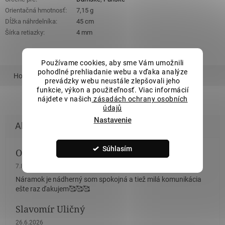
Orientačná hmotnosť
:
7,15 g
Dĺžka náhrdelníka
:
45 cm
Šírka retiazky
:
4 mm
Používame cookies, aby sme Vám umožnili
pohodlné prehliadanie webu a vďaka analýze
Hodnotenie
Podobný tovar
prevádzky webu neustále zlepšovali jeho
funkcie, výkon a použiteľnosť. Viac informácií
nájdete v našich
zásadách ochrany osobních
údajů
Nastavenie
Súhlasím
Olina Bončikova
Hodnotenie obchodu je 5 z 5 hviezdičiek.
7.8.2026
Náramok je nádherný som spokojná a tiež milá komunikácia
ešte raz ďakujem🥰🥰🥰
Slavomír Uličný
Hodnotenie obchodu je 5 z 5 hviezdičiek.
26.6.2026