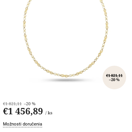
€1 821,11
–20 %
€1 821,11
–20 %
€1 456,89
/ ks
Jednotková
Možnosti doručenia
cena: