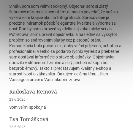
S nákupom som veľmi spokojný. Objednal som si Zlatý
šnúrkový náramok s hematitmi a musím povedať, že naživo
vyzerá ešte krajšie ako na fotografiách. Spracovanie je
precízne, náramok pôsobí elegantne, kvalitne a výborne sa
nosí. Rád by som zároveň vyzdvihol aj zákaznícky servis.
Potreboval som upraviť objednávku a následne sa vyskytol
problém so spárovaním platby cez platobnú bránu.
Komunikácia bola počas celej doby veľmi príjemná, ochotná a
profesionálna. Všetko sa podarilo rýchlo vyriešiť a priebežne
som dostával informácie o stave objednávky. Objednávka
dorazila v sľúbenom termíne a celý priebeh nákupu bol
bezproblémový. Takto si predstavujem kvalitný e-shop a
starostlivosť o zákazníka. Ďakujem celému tímu Lillian
Vassago a určite u Vás nakúpim znova.
Radoslava Remová
Hodnotenie obchodu je 5 z 5 hviezdičiek.
23.6.2026
Som veľmi spokojná
Eva Tomášková
Hodnotenie obchodu je 5 z 5 hviezdičiek.
23.5.2026