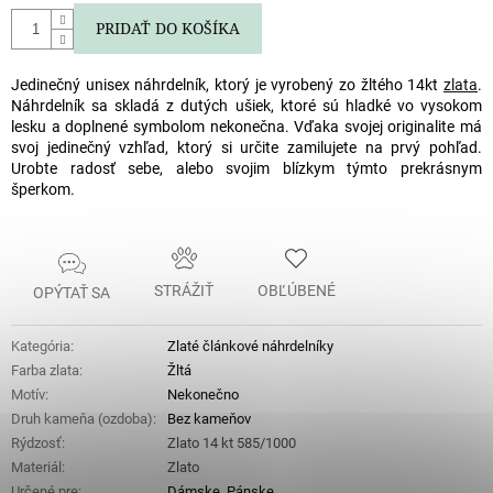
PRIDAŤ DO KOŠÍKA
Jedinečný unisex náhrdelník, ktorý je vyrobený zo žltého 14kt
zlata
.
Náhrdelník sa skladá z dutých ušiek, ktoré sú hladké vo vysokom
lesku a doplnené symbolom nekonečna. Vďaka svojej originalite má
svoj jedinečný vzhľad, ktorý si určite zamilujete na prvý pohľad.
Urobte radosť sebe, alebo svojim blízkym týmto prekrásnym
šperkom.
STRÁŽIŤ
OBĽÚBENÉ
OPÝTAŤ SA
Kategória
:
Zlaté článkové náhrdelníky
Farba zlata
:
Žltá
Motív
:
Nekonečno
Druh kameňa (ozdoba)
:
Bez kameňov
Rýdzosť
:
Zlato 14 kt 585/1000
Materiál
:
Zlato
Určené pre
:
Dámske
,
Pánske