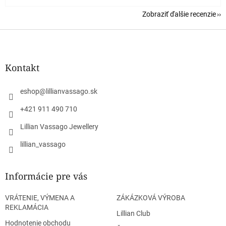
Zobraziť ďalšie recenzie
Z
á
p
ä
Kontakt
t
i
eshop
@
lillianvassago.sk
e
+421 911 490 710
Lillian Vassago Jewellery
lillian_vassago
Informácie pre vás
VRÁTENIE, VÝMENA A
ZÁKÁZKOVÁ VÝROBA
REKLAMÁCIA
Lillian Club
Hodnotenie obchodu