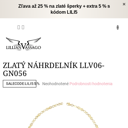
Prejsť
×
Zľava až 25 % na zlaté šperky + extra 5 % s
na
kódom LILI5
obsah
NÁKUPNÝ
KOŠÍK
ZLATÝ NÁHRDELNÍK LLV06-
GN056
Priemerné
Neohodnotené
Podrobnosti hodnotenia
SALECODE:LILI5:5:%
hodnotenie
produktu
je
0,0
z
5
hviezdičiek.