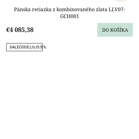
Pánska retiazka z kombinovaného zlata LLV07-
GCH001
€4 085,38
DO KOŠÍKA
SALECODE:LILI5:5:%