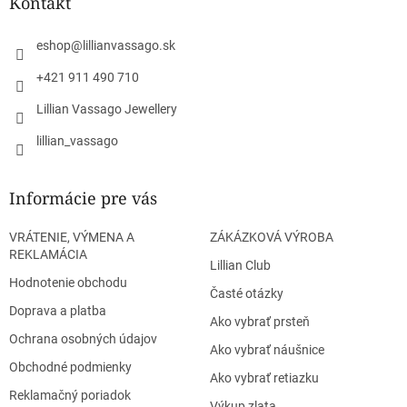
ä
Kontakt
c
t
i
i
e
eshop
@
lillianvassago.sk
e
p
r
+421 911 490 710
v
Lillian Vassago Jewellery
k
y
lillian_vassago
v
ý
p
Informácie pre vás
i
s
u
VRÁTENIE, VÝMENA A
ZÁKÁZKOVÁ VÝROBA
REKLAMÁCIA
Lillian Club
Hodnotenie obchodu
Časté otázky
Doprava a platba
Ako vybrať prsteň
Ochrana osobných údajov
Ako vybrať náušnice
Obchodné podmienky
Ako vybrať retiazku
Reklamačný poriadok
Výkup zlata