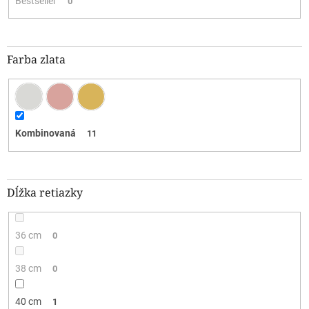
Bestseller
0
Farba zlata
Kombinovaná
11
Dĺžka retiazky
36 cm
0
38 cm
0
40 cm
1