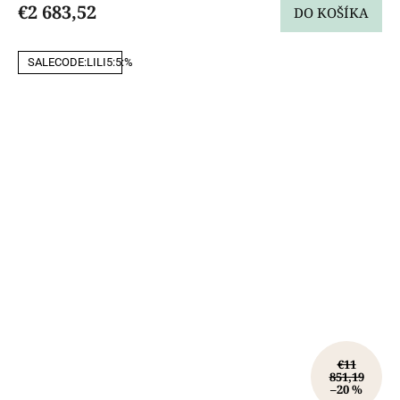
€2 683,52
DO KOŠÍKA
SALECODE:LILI5:5:%
€11
851,19
–20 %