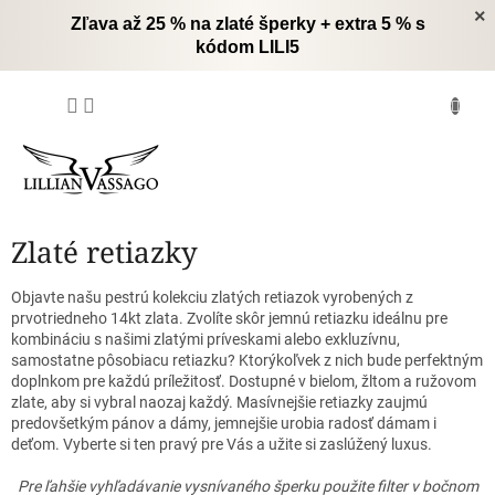
Prejsť
×
Zľava až 25 % na zlaté šperky + extra 5 % s
na
kódom LILI5
obsah
NÁKUPNÝ
KOŠÍK
Zlaté retiazky
Objavte našu pestrú kolekciu zlatých retiazok vyrobených z
prvotriedneho 14kt zlata.
Zvolíte skôr jemnú retiazku ideálnu pre
kombináciu s našimi zlatými príveskami alebo exkluzívnu,
samostatne pôsobiacu retiazku?
Ktorýkoľvek z nich bude perfektným
doplnkom pre každú príležitosť.
Dostupné v bielom, žltom a ružovom
zlate, aby si vybral naozaj každý.
Masívnejšie retiazky zaujmú
predovšetkým pánov a dámy, jemnejšie urobia radosť dámam i
deťom.
Vyberte si ten pravý pre Vás a užite si zaslúžený luxus.
Pre ľahšie vyhľadávanie vysnívaného šperku použite filter v bočnom