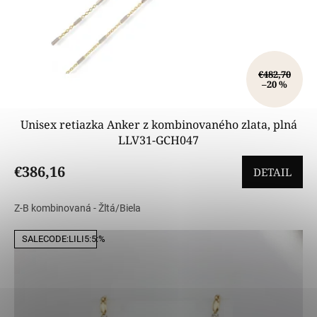
€482,70
–20 %
Unisex retiazka Anker z kombinovaného zlata, plná
LLV31-GCH047
€386,16
DETAIL
Z-B kombinovaná - Žltá/Biela
SALECODE:LILI5:5:%