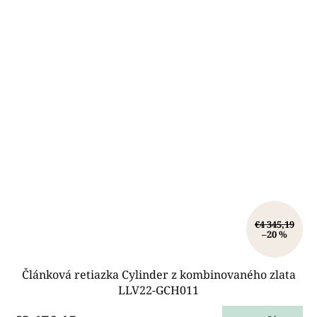
€4 345,19
–20 %
Článková retiazka Cylinder z kombinovaného zlata
LLV22-GCH011