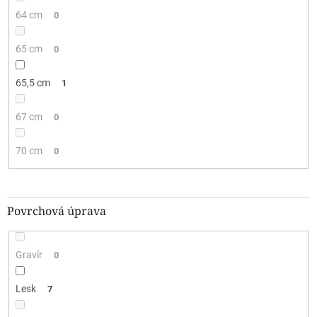
64 cm
0
65 cm
0
65,5 cm
1
67 cm
0
70 cm
0
Povrchová úprava
Gravír
0
Lesk
7