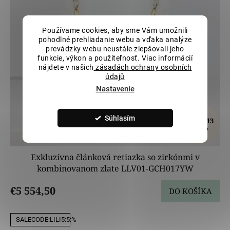
Používame cookies, aby sme Vám umožnili
pohodlné prehliadanie webu a vďaka analýze
prevádzky webu neustále zlepšovali jeho
funkcie, výkon a použiteľnosť. Viac informácií
nájdete v našich
zásadách ochrany osobních
údajů
Nastavenie
Súhlasím
€6 943,13
–20 %
Exkluzívna článková retiazka so zirkónmi v
kombinovanom zlate LLV01-GCH017YW
€5 554,50
DO KOŠÍKA
SALECODE:LILI5:5:%