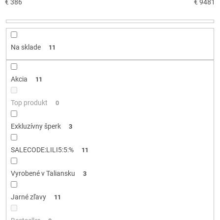
e
€
386
€
9481
p
r
o
d
Na sklade
11
u
k
t
Akcia
11
o
v
Top produkt
0
Exkluzívny šperk
3
SALECODE:LILI5:5:%
11
Vyrobené v Taliansku
3
Jarné zľavy
11