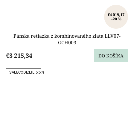
€4 019,17
–20 %
Pánska retiazka z kombinovaného zlata LLV07-
GCH003
€3 215,34
DO KOŠÍKA
SALECODE:LILI5:5:%