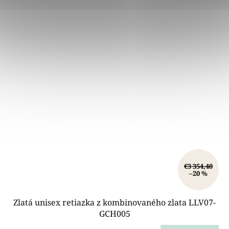
€3 354,40
–20 %
Zlatá unisex retiazka z kombinovaného zlata LLV07-
GCH005