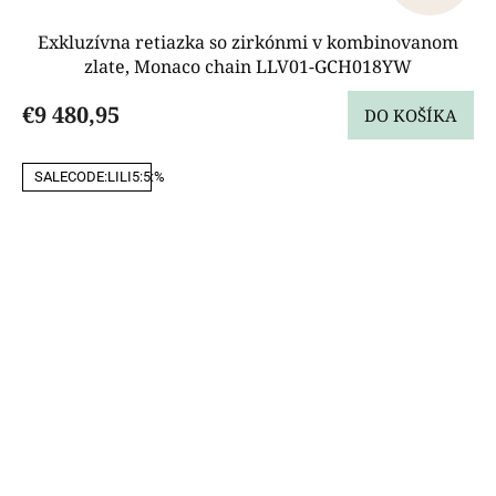
Exkluzívna retiazka so zirkónmi v kombinovanom
zlate, Monaco chain LLV01-GCH018YW
€9 480,95
DO KOŠÍKA
SALECODE:LILI5:5:%