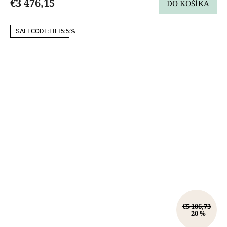
€3 476,15
DO KOŠÍKA
SALECODE:LILI5:5:%
€5 106,73
–20 %