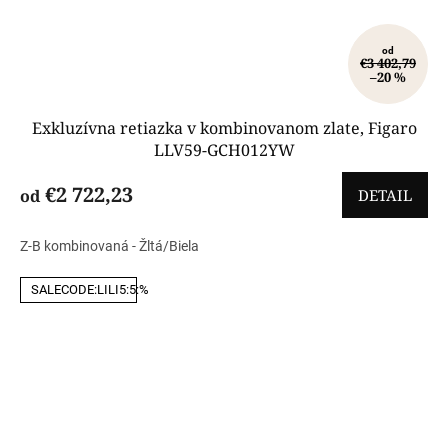
od
€3 402,79
–20 %
Exkluzívna retiazka v kombinovanom zlate, Figaro
LLV59-GCH012YW
€2 722,23
od
DETAIL
Z-B kombinovaná - Žltá/Biela
SALECODE:LILI5:5:%