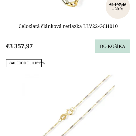
€4 197,46
–20 %
Celozlatá článková retiazka LLV22-GCH010
€3 357,97
DO KOŠÍKA
SALECODE:LILI5:5:%