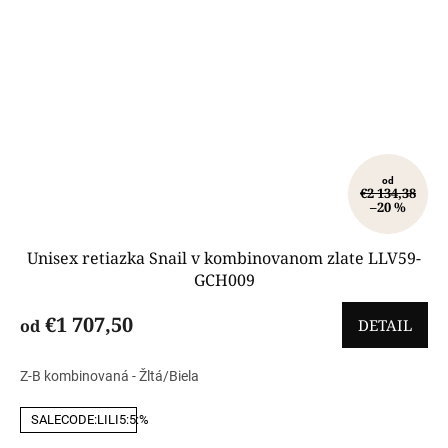
od
€2 134,38
–20 %
Unisex retiazka Snail v kombinovanom zlate LLV59-
GCH009
€1 707,50
od
DETAIL
Z-B kombinovaná - Žltá/Biela
SALECODE:LILI5:5:%