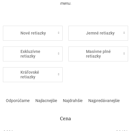
menu.
Nové retiazky
Jemné retiazky
Exkluzívne
Masívne plné
retiazky
retiazky
Kráľovské
retiazky
R
a
Odporúčame
Najlacnejšie
Najdrahšie
Najpredávanejšie
d
e
n
Cena
i