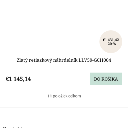
€1 431,42
–20 %
Zlatý retiazkový náhrdelník LLV59-GCH004
€1 145,14
DO KOŠÍKA
11
položiek celkom
O
v
l
Z
á
á
d
p
a