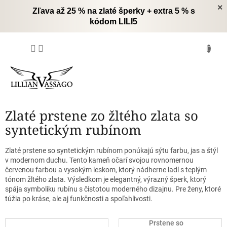
Prejsť
×
Zľava až 25 % na zlaté šperky + extra 5 % s
na
kódom LILI5
obsah
NÁKUPNÝ
KOŠÍK
Zlaté prstene zo žltého zlata so
syntetickým rubínom
Zlaté prstene so syntetickým rubínom ponúkajú sýtu farbu, jas a štýl
v modernom duchu. Tento kameň očarí svojou rovnomernou
červenou farbou a vysokým leskom, ktorý nádherne ladí s teplým
tónom žltého zlata. Výsledkom je elegantný, výrazný šperk, ktorý
spája symboliku rubínu s čistotou moderného dizajnu. Pre ženy, ktoré
túžia po kráse, ale aj funkčnosti a spoľahlivosti.
Prstene so