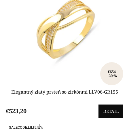
€654
–20 %
Elegantný zlatý prsteň so zirkónmi LLV06-GR155
€523,20
DETAIL
SALECODE:LILI5:5:%