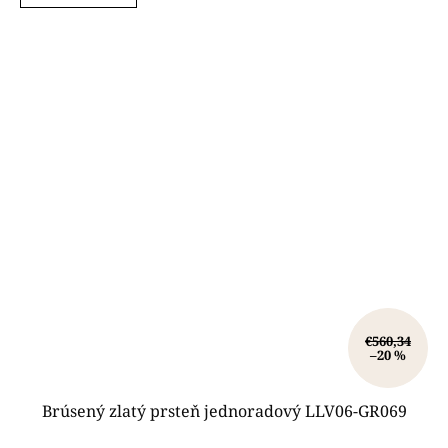
€560,34
–20 %
Brúsený zlatý prsteň jednoradový LLV06-GR069