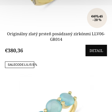
€475,45
–20 %
Originálny zlatý prsteň posádzaný zirkónmi LLV06-
GR014
€380,36
DETAIL
SALECODE:LILI5:5:%