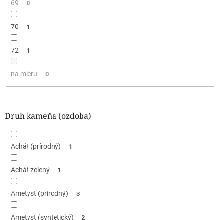
69
0
70
1
72
1
na mieru
0
Druh kameňa (ozdoba)
Achát (prírodný)
1
Achát zelený
1
Ametyst (prírodný)
3
Ametyst (syntetický)
2