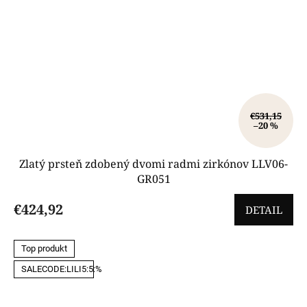
€531,15
–20 %
Zlatý prsteň zdobený dvomi radmi zirkónov LLV06-
GR051
€424,92
DETAIL
Top produkt
SALECODE:LILI5:5:%