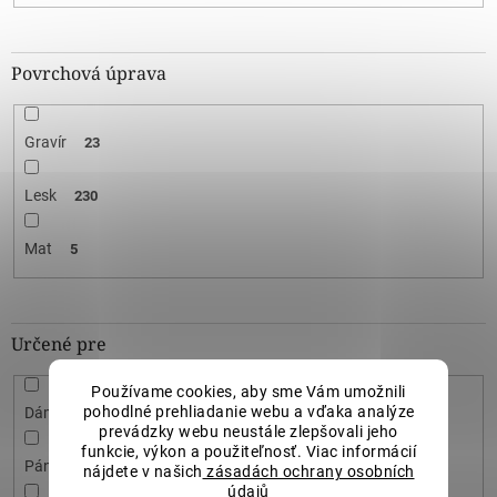
Povrchová úprava
Gravír
23
Lesk
230
Mat
5
Určené pre
Používame cookies, aby sme Vám umožnili
pohodlné prehliadanie webu a vďaka analýze
Dámske
246
prevádzky webu neustále zlepšovali jeho
funkcie, výkon a použiteľnosť. Viac informácií
Pánske
12
nájdete v našich
zásadách ochrany osobních
údajů