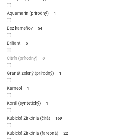
Aquamarín (prírodný)
1
Bez kameňov
54
Briliant
5
Citrín (prírodný)
0
Granát zelený (prírodný)
1
Karneol
1
Korál (syntetický)
1
Kubická Zirkónia (čirá)
169
Kubická Zirkónia (farebná)
22