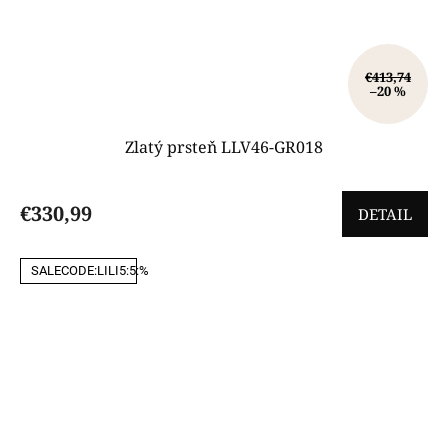
€413,74
–20 %
Zlatý prsteň LLV46-GR018
€330,99
DETAIL
SALECODE:LILI5:5:%