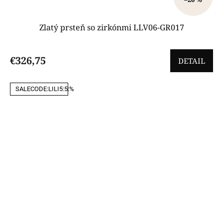
Zlatý prsteň so zirkónmi LLV06-GR017
€326,75
DETAIL
SALECODE:LILI5:5:%