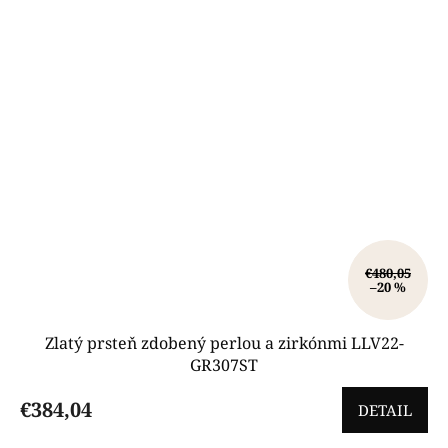
€480,05
–20 %
Zlatý prsteň zdobený perlou a zirkónmi LLV22-
GR307ST
€384,04
DETAIL