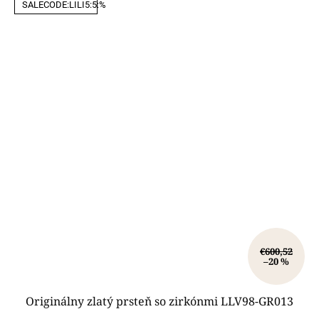
SALECODE:LILI5:5:%
€600,52
–20 %
Originálny zlatý prsteň so zirkónmi LLV98-GR013