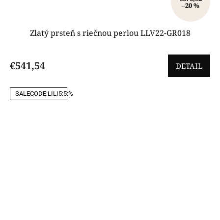
–20 %
Zlatý prsteň s riečnou perlou LLV22-GR018
€541,54
DETAIL
SALECODE:LILI5:5:%