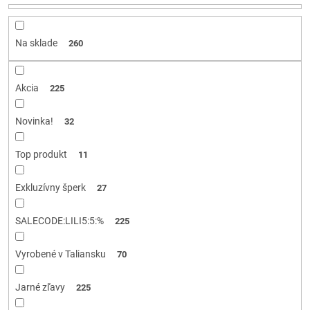
r
o
d
Na sklade
260
u
k
t
Akcia
225
o
v
Novinka!
32
Top produkt
11
Exkluzívny šperk
27
SALECODE:LILI5:5:%
225
Vyrobené v Taliansku
70
Jarné zľavy
225