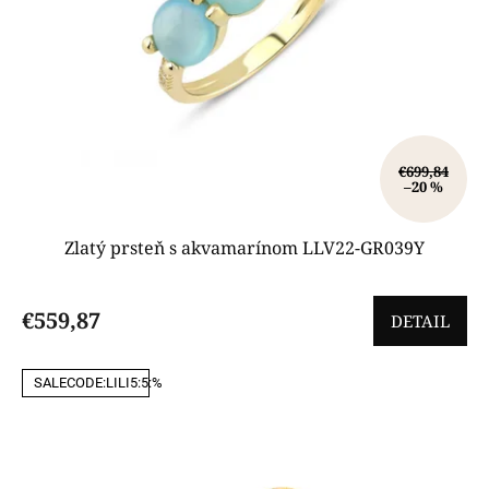
€699,84
–20 %
Zlatý prsteň s akvamarínom LLV22-GR039Y
€559,87
DETAIL
SALECODE:LILI5:5:%