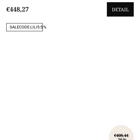
€448,27
DETAIL
SALECODE:LILI5:5:%
€408,44
–20 %