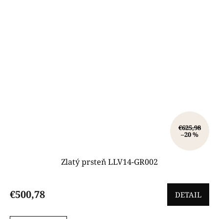
€625,98
–20 %
Zlatý prsteň LLV14-GR002
€500,78
DETAIL