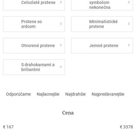
Celozlaté prstene
symbolom
nekonečna
Prstene so
Minimalistické
srdcom
prstene
Otvorené prstene
Jemné prstene
S drahokamami a
briliantmi
R
a
Odporúčame
Najlacnejšie
Najdrahšie
Najpredávanejšie
d
e
n
Cena
i
e
€
167
€
3378
p