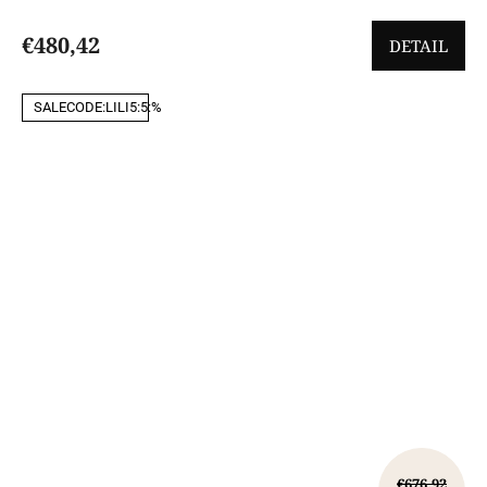
€480,42
DETAIL
SALECODE:LILI5:5:%
€676,92