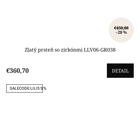
€450,88
–20 %
Zlatý prsteň so zirkónmi LLV06-GR038
€360,70
DETAIL
SALECODE:LILI5:5:%