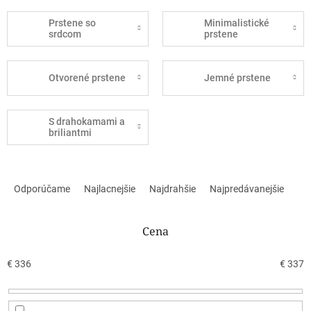
Prstene so
Minimalistické
srdcom
prstene
Otvorené prstene
Jemné prstene
S drahokamami a
briliantmi
R
a
Odporúčame
Najlacnejšie
Najdrahšie
Najpredávanejšie
d
e
n
Cena
i
e
€
336
€
337
p
r
o