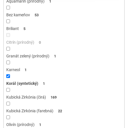
Aquamarín (prírodný)
1
Bez kameňov
53
Briliant
5
Citrín (prírodný)
0
Granát zelený (prírodný)
1
Karneol
1
Korál (syntetický)
1
Kubická Zirkónia (čirá)
169
Kubická Zirkónia (farebná)
22
Olivín (prírodný)
1