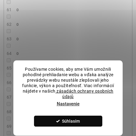
61
0
62
0
63
0
64
0
65
0
Používame cookies, aby sme Vám umožnili
pohodlné prehliadanie webu a vďaka analýze
prevádzky webu neustále zlepšovali jeho
66
0
funkcie, výkon a použiteľnosť. Viac informácií
nájdete v našich
zásadách ochrany osobních
údajů
67
0
Nastavenie
68
0
Súhlasím
69
0