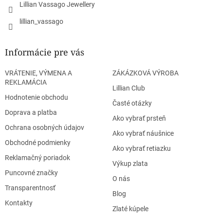
Lillian Vassago Jewellery
k
y
lillian_vassago
v
ý
p
Informácie pre vás
i
s
u
VRÁTENIE, VÝMENA A
ZÁKÁZKOVÁ VÝROBA
REKLAMÁCIA
Lillian Club
Hodnotenie obchodu
Časté otázky
Doprava a platba
Ako vybrať prsteň
Ochrana osobných údajov
Ako vybrať náušnice
Obchodné podmienky
Ako vybrať retiazku
Reklamačný poriadok
Výkup zlata
Puncovné značky
O nás
Transparentnosť
Blog
Kontakty
Zlaté kúpele