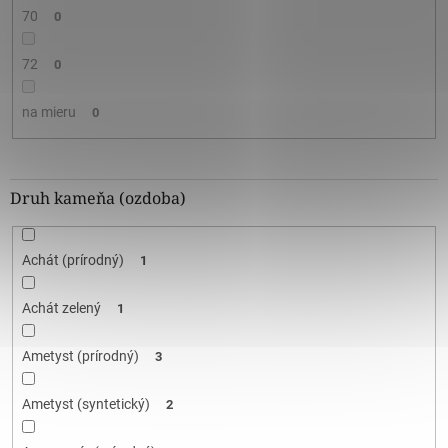
70
0
72
0
na mieru
0
Druh kameňa (ozdoba)
Achát (prírodný)
1
Achát zelený
1
Ametyst (prírodný)
3
Ametyst (syntetický)
2