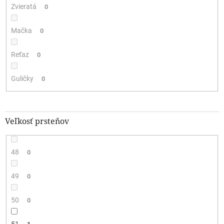
Zvieratá
0
Mačka
0
Reťaz
0
Guličky
0
Veľkosť prsteňov
48
0
49
0
50
0