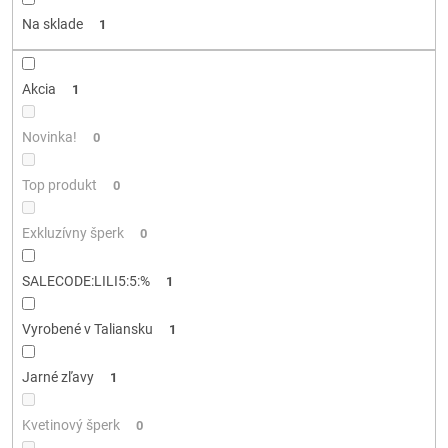
d
Na sklade
1
u
k
t
Akcia
1
o
v
Novinka!
0
Top produkt
0
Exkluzívny šperk
0
SALECODE:LILI5:5:%
1
Vyrobené v Taliansku
1
Jarné zľavy
1
Kvetinový šperk
0