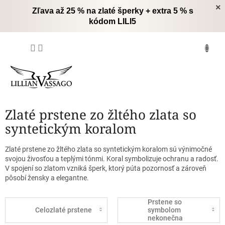
Prejsť
×
Zľava až 25 % na zlaté šperky + extra 5 % s
na
kódom LILI5
obsah
NÁKUPNÝ
KOŠÍK
Zlaté prstene zo žltého zlata so
syntetickým koralom
Zlaté prstene zo žltého zlata so syntetickým koralom sú výnimočné
svojou živosťou a teplými tónmi. Koral symbolizuje ochranu a radosť.
V spojení so zlatom vzniká šperk, ktorý púta pozornosť a zároveň
pôsobí žensky a elegantne.
Prstene so
Celozlaté prstene
symbolom
nekonečna