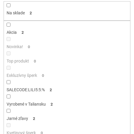
o
d
Na sklade
2
u
k
t
Akcia
2
o
v
Novinka!
0
Top produkt
0
Exkluzívny šperk
0
SALECODE:LILI5:5:%
2
Vyrobené v Taliansku
2
Jarné zľavy
2
Kvetinový šperk
0