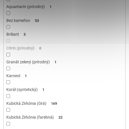
Aquamarín (prírodný)
1
Bez kameňov
53
Briliant
5
Citrín (prírodný)
0
Granát zelený (prírodný)
1
Karneol
1
Korál (syntetický)
1
Kubická Zirkónia (čirá)
169
Kubická Zirkónia (farebná)
22