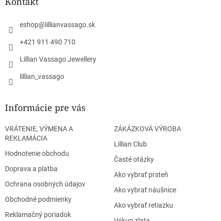
ä
Kontakt
c
t
i
i
e
eshop
@
lillianvassago.sk
e
p
r
+421 911 490 710
v
Lillian Vassago Jewellery
k
y
lillian_vassago
v
ý
p
Informácie pre vás
i
s
u
VRÁTENIE, VÝMENA A
ZÁKÁZKOVÁ VÝROBA
REKLAMÁCIA
Lillian Club
Hodnotenie obchodu
Časté otázky
Doprava a platba
Ako vybrať prsteň
Ochrana osobných údajov
Ako vybrať náušnice
Obchodné podmienky
Ako vybrať retiazku
Reklamačný poriadok
Výkup zlata