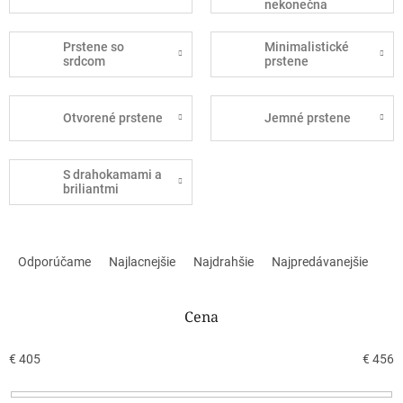
nekonečna
Prstene so
Minimalistické
srdcom
prstene
Otvorené prstene
Jemné prstene
S drahokamami a
briliantmi
R
a
Odporúčame
Najlacnejšie
Najdrahšie
Najpredávanejšie
d
e
n
Cena
i
e
€
405
€
456
p
r