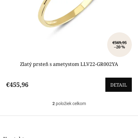
€569,95
–20 %
Zlatý prsteň s ametystom LLV22-GR002YA
€455,96
DETAIL
2
položiek celkom
O
v
l
Z
á
á
d
p
a