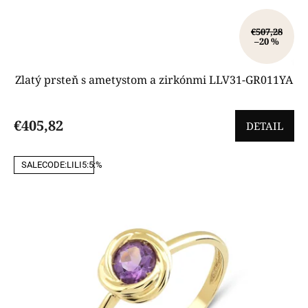
€507,28
–20 %
Zlatý prsteň s ametystom a zirkónmi LLV31-GR011YA
€405,82
DETAIL
SALECODE:LILI5:5:%