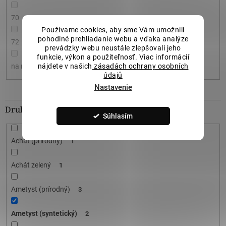
70
0
Používame cookies, aby sme Vám umožnili
pohodlné prehliadanie webu a vďaka analýze
72
0
prevádzky webu neustále zlepšovali jeho
funkcie, výkon a použiteľnosť. Viac informácií
nájdete v našich
zásadách ochrany osobních
na mieru
0
údajů
Nastavenie
Druh kameňa (ozdoba)
Súhlasím
Achát (prírodný)
1
Achát zelený
1
Ametyst (prírodný)
3
Ametyst (syntetický)
2