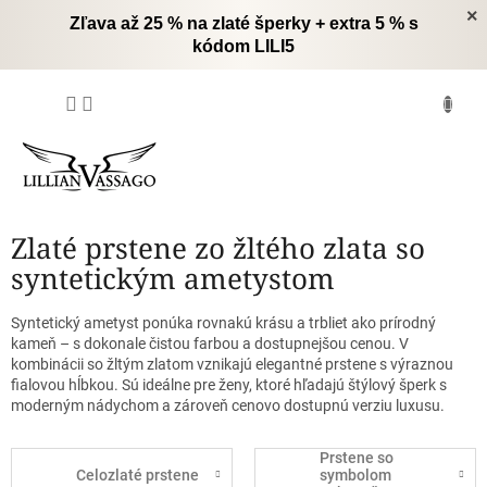
Prejsť
×
Zľava až 25 % na zlaté šperky + extra 5 % s
na
kódom LILI5
obsah
NÁKUPNÝ
KOŠÍK
Zlaté prstene zo žltého zlata so
syntetickým ametystom
Syntetický ametyst ponúka rovnakú krásu a trbliet ako prírodný
kameň – s dokonale čistou farbou a dostupnejšou cenou. V
kombinácii so žltým zlatom vznikajú elegantné prstene s výraznou
fialovou hĺbkou. Sú ideálne pre ženy, ktoré hľadajú štýlový šperk s
moderným nádychom a zároveň cenovo dostupnú verziu luxusu.
Prstene so
Celozlaté prstene
symbolom