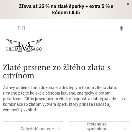
Prejsť
×
Zľava až 25 % na zlaté šperky + extra 5 % s
na
kódom LILI5
obsah
NÁKUPNÝ
KOŠÍK
Zlaté prstene zo žltého zlata s
citrínom
Žiarivý odtieň citrínu dokonale ladí s teplým tónom žltého zlata.
Prstene z tejto kolekcie pôsobia luxusne, energicky a pritom
prirodzene. Citrín je symbolom vitality, hojnosti a dobrej nálady – a v
kombinácii so zlatom vytvára šperk, ktorý prináša radosť aj
výnimočný vzhľad.
Prstene so
Celozlaté prstene
symbolom