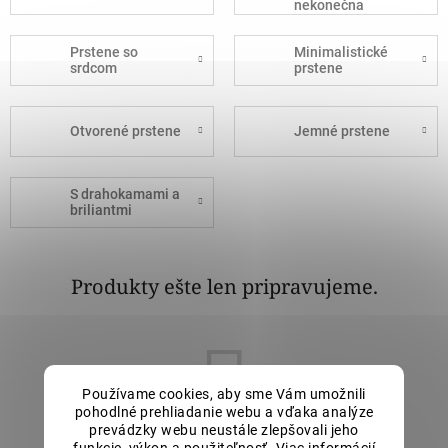
nekonečna
Prstene so
Minimalistické
srdcom
prstene
Otvorené prstene
Jemné prstene
S drahokamami a
briliantmi
Produkty ešte len pripravujeme.
Používame cookies, aby sme Vám umožnili
pohodlné prehliadanie webu a vďaka analýze
prevádzky webu neustále zlepšovali jeho