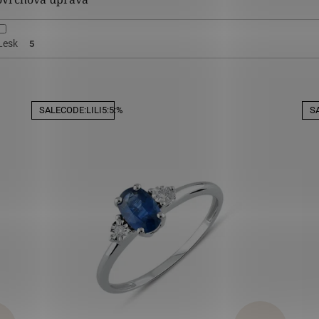
Lesk
5
SALECODE:LILI5:5:%
SA