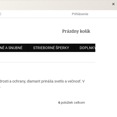
×
DOPRAVA A PLATBA
OCHRANA OSOBNÝCH ÚDAJOV
Prihlásenie
OBCHODNÉ
NÁKUPNÝ
Prázdny košík
KOŠÍK
NÉ A SNUBNÉ
STRIEBORNÉ ŠPERKY
DOPLNKY
ZÁKÁ
rosti a ochrany, diamant prináša svetlo a večnosť. V
.
6
položiek celkom