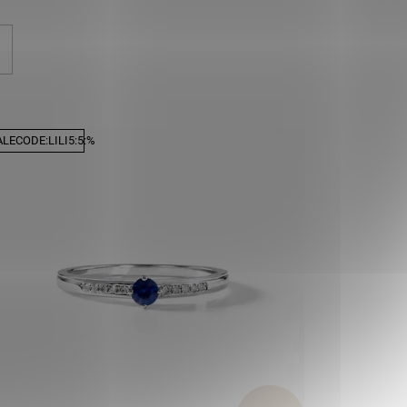
LECODE:LILI5:5:%