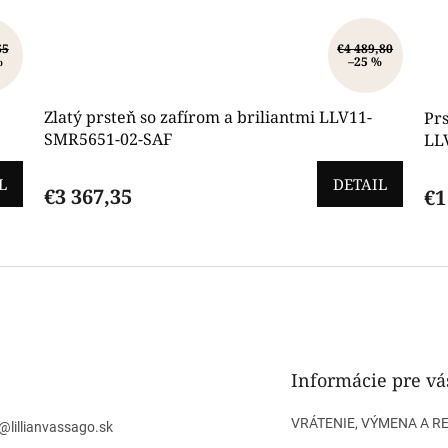
65
€4 489,80
%
–25 %
Zlatý prsteň so zafírom a briliantmi LLV11-
Prs
SMR5651-02-SAF
LL
L
DETAIL
€3 367,35
€1
O
v
l
á
d
a
c
i
Informácie pre vá
e
p
VRÁTENIE, VÝMENA A R
@
lillianvassago.sk
r