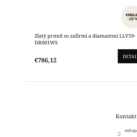
€982,
–20 
Zlatý prsteň so zafírmi a diamantmi LLV59-
DR001WS
DETAI
€786,12
Z
á
p
ä
t
Kontakt
i
e
eshop