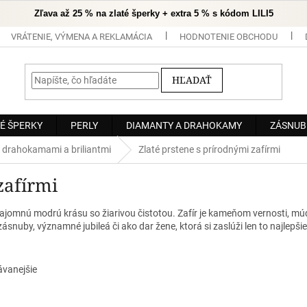
Zľava až 25 % na zlaté šperky + extra 5 % s kódom LILI5
VRÁTENIE, VÝMENA A REKLAMÁCIA
HODNOTENIE OBCHODU
HĽADAŤ
É ŠPERKY
PERLY
DIAMANTY A DRAHOKAMY
ZÁSNUB
 drahokamami a briliantmi
Zlaté prstene s prírodnými zafírmi
zafírmi
tajomnú modrú krásu so žiarivou čistotou. Zafír je kameňom vernosti, múd
nuby, významné jubileá či ako dar žene, ktorá si zaslúži len to najlepšie
ávanejšie