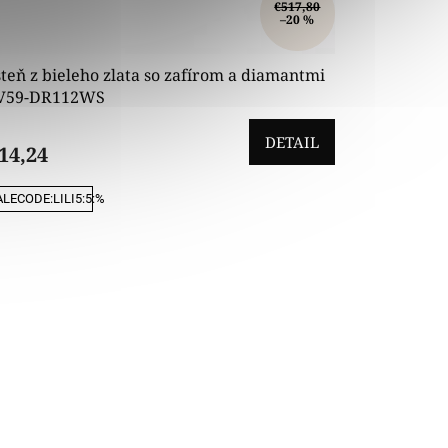
€517,80
–20 %
teň z bieleho zlata so zafírom a diamantmi
V59-DR112WS
DETAIL
14,24
LECODE:LILI5:5:%