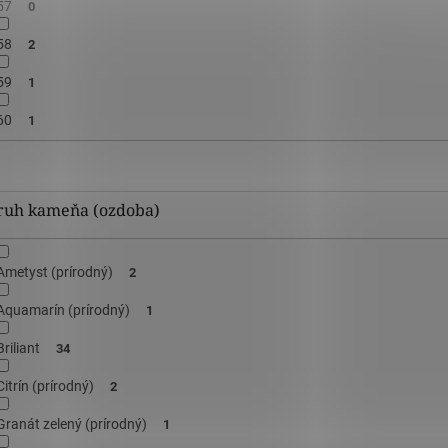
57
0
58
2
59
1
60
1
ruh kameňa (ozdoba)
Ametyst (prírodný)
2
Aquamarín (prírodný)
1
Briliant
34
Citrín (prírodný)
2
Granát zelený (prírodný)
1