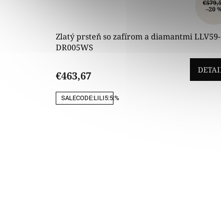
€579,
–20 
Zlatý prsteň so zafírom a diamantmi LLV59-
DR005WS
DETAI
€463,67
SALECODE:LILI5:5:%