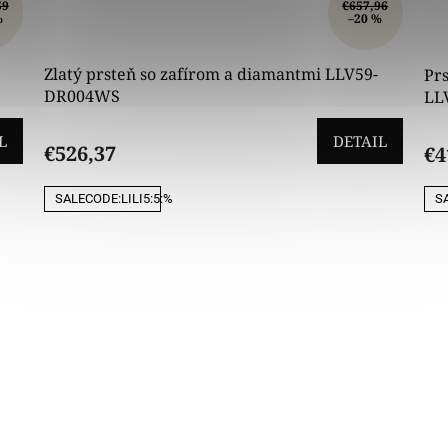
59
€657,96
%
–20 %
Zlatý prsteň so zafírom a diamantmi LLV59-
Prs
DR004WS
LL
L
DETAIL
€526,37
€4
SALECODE:LILI5:5:%
SA