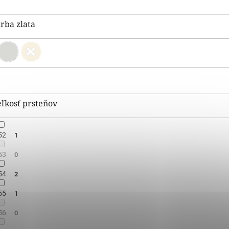
rba zlata
ľkosť prsteňov
52
1
53
0
54
2
55
1
56
0