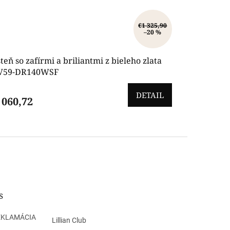
€1 325,90
–20 %
teň so zafírmi a briliantmi z bieleho zlata
V59-DR140WSF
DETAIL
 060,72
s
EKLAMÁCIA
Lillian Club