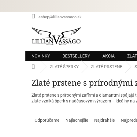
Prejsť
na
obsah
eshop@lillianvassago.sk
NOVINKY
BESTSELLERY
AKCIA
ZLAT
Domov
ZLATÉ ŠPERKY
ZLATÉ PRSTENE
S
Zlaté prstene s prírodnými 
Zlaté prstene s prírodnými zafírmi a diamantmi spájajú 
zlate vzniká šperk s nadčasovým výrazom – ideálny na zás
R
a
Odporúčame
Najlacnejšie
Najdrahšie
Najpred
d
e