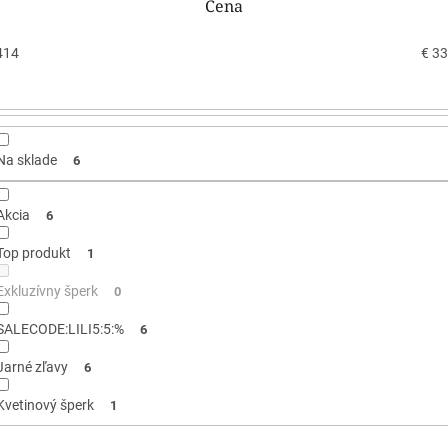
Cena
414
€
33
Na sklade
6
Akcia
6
Top produkt
1
Exkluzívny šperk
0
SALECODE:LILI5:5:%
6
Jarné zľavy
6
Kvetinový šperk
1