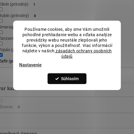
Olivín (prírodný)
1
Rubín (prírodný)
8
Smaragd (prírodný)
7
Používame cookies, aby sme Vám umožnili
pohodlné prehliadanie webu a vďaka analýze
Tanzanit (prírodný)
4
prevádzky webu neustále zlepšovali jeho
funkcie, výkon a použiteľnosť. Viac informácií
Topás (prírodný)
3
nájdete v našich
zásadách ochrany osobních
údajů
Zafír (prírodný)
6
Nastavenie
Súhlasím
var kameňa
Štvorec
0
ovrchová úprava